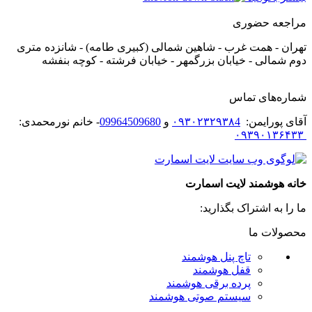
مراجعه حضوری
تهران - همت غرب - شاهین شمالی (کبیری طامه) - شانزده متری
دوم شمالی - خیابان بزرگمهر - خیابان فرشته - کوچه بنفشه
شماره‌های تماس
آقای پورایمن:
۰۹۳۰۲۳۲۹۳۸4
و
09964509680
- خانم نورمحمدی:
۰۹۳۹۰۱۳۶۴۳۳
خانه هوشمند لایت اسمارت
ما را به اشتراک بگذارید:
محصولات ما
تاچ پنل هوشمند
قفل هوشمند
پرده برقی هوشمند
سیستم صوتی هوشمند