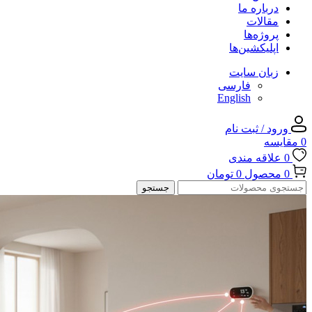
درباره ما
مقالات
پروژه‌ها
اپلیکشین‌ها
زبان سایت
فارسی
English
ورود / ثبت نام
0
مقایسه
0
علاقه مندی
0
محصول
0
تومان
جستجو