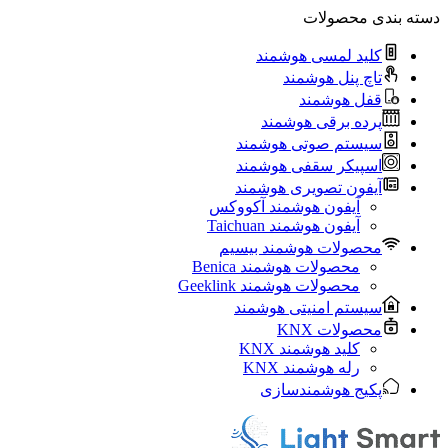
دسته بندی محصولات
کلید لمسی هوشمند
تاچ پنل هوشمند
قفل هوشمند
پرده برقی هوشمند
سیستم صوتی هوشمند
اسپیکر سقفی هوشمند
آیفون تصویری هوشمند
آيفون هوشمند آکووکس
آیفون هوشمند Taichuan
محصولات هوشمند بیسیم
محصولات هوشمند Benica
محصولات هوشمند Geeklink
سیستم امنیتی هوشمند
محصولات KNX
کلید هوشمند KNX
رله هوشمند KNX
پکیج هوشمندسازی