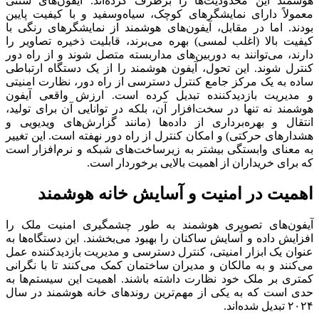
هوشمند این محدودیت‌ها را برطرف کرده‌اند. آیفون‌های سنتی
معمولاً دارای نمایشگرهای کوچک، سیاه‌وسفید و با کیفیت پایین
بودند. اما در مقابل، آیفون‌های هوشمند از نمایشگرهای رنگی با
کیفیت بالا (اغلب لمسی) بهره می‌برند، قابلیت ذخیره تصاویر را
دارند، می‌توانند به دوربین‌های مداربسته متصل شوند و از راه دور
کنترل شوند. این تحول، آیفون هوشمند را از یک دستگاه ارتباطی
ساده به یک مرکز جامع کنترل دسترسی از راه دور، نظارت امنیتی
و مدیریت بازدیدکننده تبدیل کرده است. ارزش واقعی آیفون
هوشمند نه تنها در سخت‌افزار آن، بلکه در توانایی آن برای تولید،
انتقال و بهره‌برداری از داده‌ها (مانند گزارش‌های ویدیویی و
هشدارهای حرکتی) و امکان کنترل از راه دور نهفته است. این تغییر
به معنای وابستگی بیشتر به زیرساخت‌های شبکه و نرم‌افزار است
که برای خریداران از اهمیت بالایی برخوردار است.
اهمیت در امنیت و آسایش خانه هوشمند
آیفون‌های تصویری هوشمند به طور چشمگیری امنیت ملک را
افزایش داده و آسایش ساکنان را بهبود می‌بخشند. این دستگاه‌ها به
عنوان یک ابزار امنیتی، کنترل دسترسی و مدیریت بازدیدکننده عمل
می‌کنند و به مالکان و مدیران ساختمان کمک می‌کنند تا با نگرانی
کمتری بر ملک خود نظارت داشته باشند. اهمیت این سیستم‌ها به
حدی است که به یکی از مهم‌ترین روندهای خانه هوشمند در سال
۲۰۲۴ تبدیل شده‌اند.