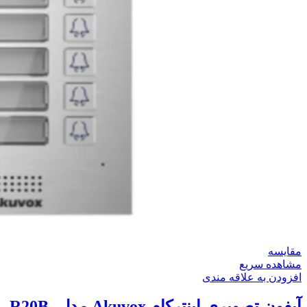
مقایسه
مشاهده سریع
افزودن به علاقه مندی
آیفون تصویری اینترکام Akuvox مدل R20B-