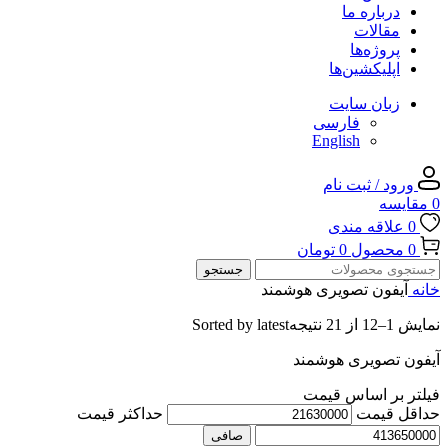
درباره ما
مقالات
پروژه‌ها
اپلیکشین‌ها
زبان سایت
فارسی
English
ورود / ثبت نام
0
مقایسه
0
علاقه مندی
0
محصول
0
تومان
جستجو
خانه
آیفون تصویری هوشمند
نمایش 1–12 از 21 نتیجه
Sorted by latest
آیفون تصویری هوشمند
فیلتر بر اساس قیمت
حداقل قیمت
حداكثر قيمت
صافی