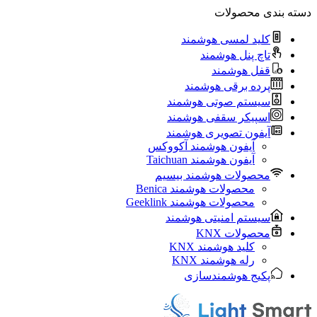
دسته بندی محصولات
کلید لمسی هوشمند
تاچ پنل هوشمند
قفل هوشمند
پرده برقی هوشمند
سیستم صوتی هوشمند
اسپیکر سقفی هوشمند
آیفون تصویری هوشمند
آيفون هوشمند آکووکس
آیفون هوشمند Taichuan
محصولات هوشمند بیسیم
محصولات هوشمند Benica
محصولات هوشمند Geeklink
سیستم امنیتی هوشمند
محصولات KNX
کلید هوشمند KNX
رله هوشمند KNX
پکیج هوشمندسازی