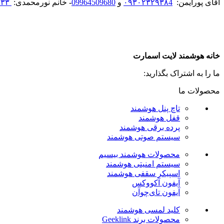
آقای پورایمن:
۰۹۳۰۲۳۲۹۳۸4
و
09964509680
- خانم نورمحمدی:
۰۹۳۹۰۱۳۶۴۳۳
خانه هوشمند لایت اسمارت
ما را به اشتراک بگذارید:
محصولات ما
تاچ پنل هوشمند
قفل هوشمند
پرده برقی هوشمند
سیستم صوتی هوشمند
محصولات هوشمند بیسیم
سیستم امنیتی هوشمند
اسپیکر سقفی هوشمند
آیفون آکووکس
آیفون تای‌چوآن
کلید لمسی هوشمند
محصولات برند Geeklink