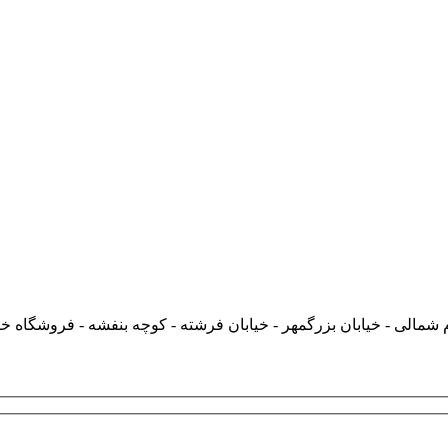
شمالی - خیابان بزرگمهر - خیابان فرشته - کوچه بنفشه - فروشگاه خ