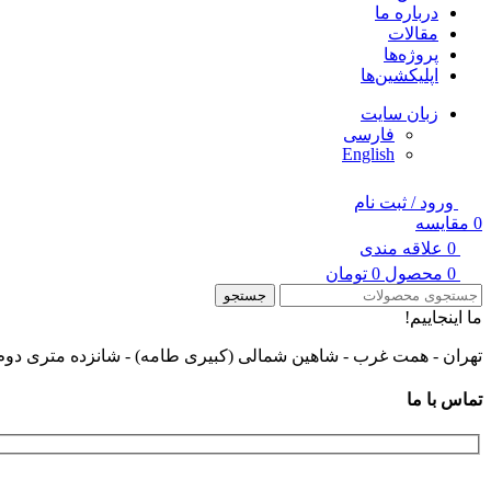
درباره ما
مقالات
پروژه‌ها
اپلیکشین‌ها
زبان سایت
فارسی
English
ورود / ثبت نام
0
مقایسه
0
علاقه مندی
0
محصول
0
تومان
جستجو
ما اینجاییم!
تهران - همت غرب - شاهین شمالی (کبیری طامه) - شانزده متری دوم 
تماس با ما