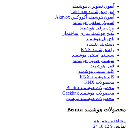
آیفون تصویری هوشمند
آیفون هوشمند Taichuan
آیفون هوشمند آکووکس Akuvox
اسپیکر سقفی هوشمند
پرده برقی هوشمند
پکیج هوشمندسازی ساختمان
تاچ پنل هوشمند
دسته‌بندی‌نشده
رله هوشمند KNX
سیستم امنیتی هوشمند
سیستم صوتی هوشمند
قفل هوشمند
کلید لمسی هوشمند
کلید هوشمند KNX
محصولات KNX
محصولات هوشمند Benica
محصولات هوشمند Geeklink
محصولات هوشمند بی‌سیم
محصولات هوشمند Benica
مشاهده مجموعه
نمایش
9
12
18
24