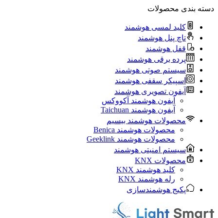
دسته بندی محصولات
کلید لمسی هوشمند
تاچ پنل هوشمند
قفل هوشمند
پرده برقی هوشمند
سیستم صوتی هوشمند
اسپیکر سقفی هوشمند
آیفون تصویری هوشمند
آيفون هوشمند آکووکس
آیفون هوشمند Taichuan
محصولات هوشمند بیسیم
محصولات هوشمند Benica
محصولات هوشمند Geeklink
سیستم امنیتی هوشمند
محصولات KNX
کلید هوشمند KNX
رله هوشمند KNX
پکیج هوشمندسازی