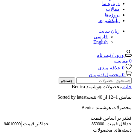
درباره ما
مقالات
پروژه‌ها
اپلیکشین‌ها
زبان سایت
فارسی
English
ورود / ثبت نام
0
مقایسه
0
علاقه مندی
0
محصول
0
تومان
جستجو
خانه
محصولات هوشمند Benica
نمایش 1–12 از 40 نتیجه
Sorted by latest
محصولات هوشمند Benica
فیلتر بر اساس قیمت
حداقل قیمت
حداكثر قيمت
دسته‌های محصولات