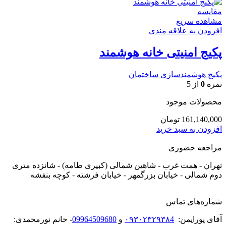
مقایسه
مشاهده سریع
افزودن به علاقه مندی
پکیج امنیتی خانه هوشمند
پکیج هوشمندسازی ساختمان
نمره
0
از 5
محصولات موجود
161,140,000
تومان
افزودن به سبد خرید
مراجعه حضوری
تهران - همت غرب - شاهین شمالی (کبیری طامه) - شانزده متری
دوم شمالی - خیابان بزرگمهر - خیابان فرشته - کوچه بنفشه
شماره‌های تماس
آقای پورایمن:
۰۹۳۰۲۳۲۹۳۸4
و
09964509680
- خانم نورمحمدی: