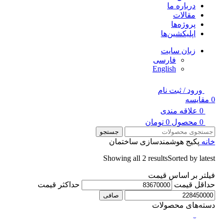
درباره ما
مقالات
پروژه‌ها
اپلیکشین‌ها
زبان سایت
فارسی
English
ورود / ثبت نام
0
مقایسه
0
علاقه مندی
0
محصول
0
تومان
جستجو
خانه
پکیج هوشمندسازی ساختمان
Showing all 2 results
Sorted by latest
فیلتر بر اساس قیمت
حداقل قیمت
حداكثر قيمت
صافی
دسته‌های محصولات