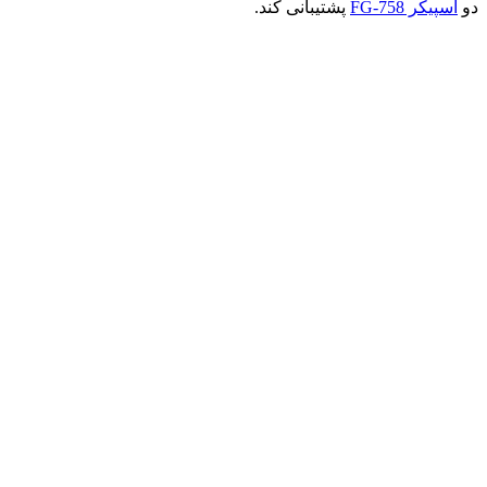
دو
اسپیکر FG-758
پشتیبانی کند.