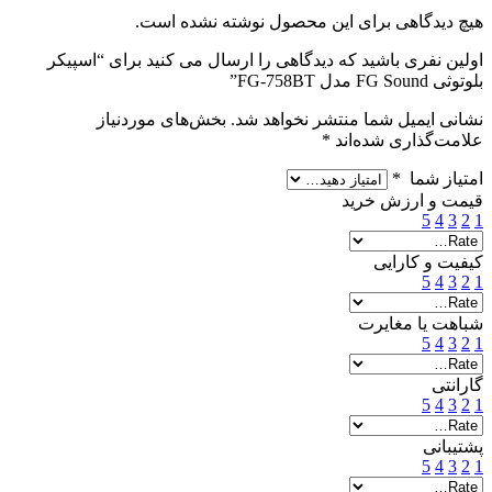
هیچ دیدگاهی برای این محصول نوشته نشده است.
اولین نفری باشید که دیدگاهی را ارسال می کنید برای “اسپیکر
بلوتوثی FG Sound مدل FG-758BT”
نشانی ایمیل شما منتشر نخواهد شد.
بخش‌های موردنیاز
علامت‌گذاری شده‌اند
*
امتیاز شما
*
قیمت و ارزش خرید
5
4
3
2
1
کیفیت و کارایی
5
4
3
2
1
شباهت یا مغایرت
5
4
3
2
1
گارانتی
5
4
3
2
1
پشتیبانی
5
4
3
2
1