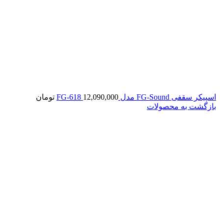
اسپیکر سقفی FG-Sound مدل FG-618
12,090,000
تومان
بازگشت به محصولات