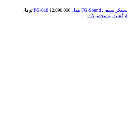
اسپیکر سقفی FG-Sound مدل FG-618
12,090,000
تومان
بازگشت به محصولات