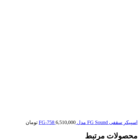
اسپیکر سقفی FG Sound مدل FG-758
6,510,000
تومان
محصولات مرتبط