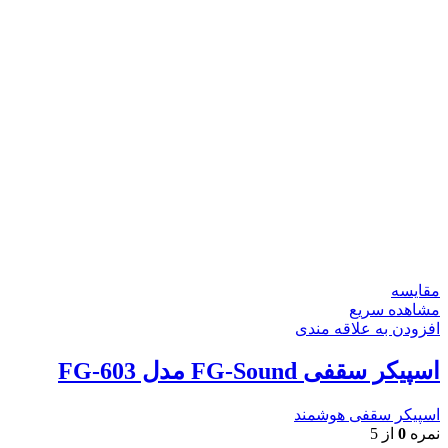
مقایسه
مشاهده سریع
افزودن به علاقه مندی
اسپیکر سقفی FG-Sound مدل FG-603
اسپیکر سقفی هوشمند
نمره
0
از 5