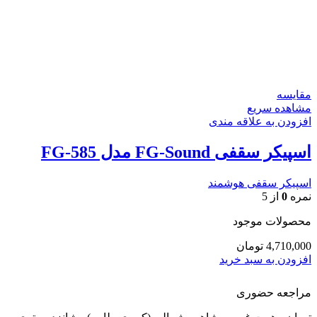
مقایسه
مشاهده سریع
افزودن به علاقه مندی
اسپیکر سقفی FG-Sound مدل FG-585
اسپیکر سقفی هوشمند
نمره
0
از 5
محصولات موجود
4,710,000
تومان
افزودن به سبد خرید
مراجعه حضوری