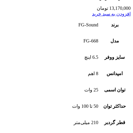
13,170,000
تومان
افزودن به سبد خرید
برند
FG-Sound
مدل
FG-668
سایز ووفر
6.5 اینچ
امپدانس
8 اهم
توان اسمی
25 وات
حداکثر توان
50 تا 100 وات
قطر گردبر
210 میلی‌متر