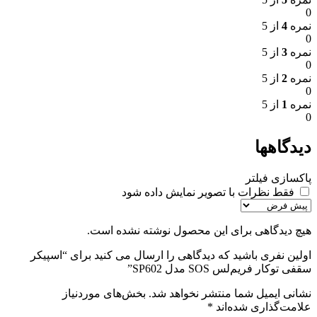
0
نمره
4
از 5
0
نمره
3
از 5
0
نمره
2
از 5
0
نمره
1
از 5
0
دیدگاهها
پاکسازی فیلتر
فقط نظرات با تصویر نمایش داده شود
هیچ دیدگاهی برای این محصول نوشته نشده است.
اولین نفری باشید که دیدگاهی را ارسال می کنید برای “اسپیکر
سقفی توکار فریم‌لس SOS مدل SP602”
نشانی ایمیل شما منتشر نخواهد شد.
بخش‌های موردنیاز
علامت‌گذاری شده‌اند
*