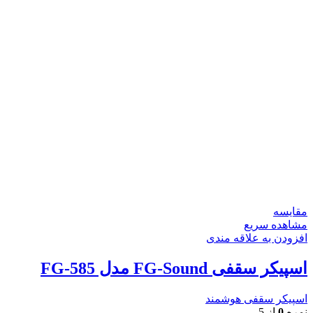
مقایسه
مشاهده سریع
افزودن به علاقه مندی
اسپیکر سقفی FG-Sound مدل FG-585
اسپیکر سقفی هوشمند
نمره
0
از 5