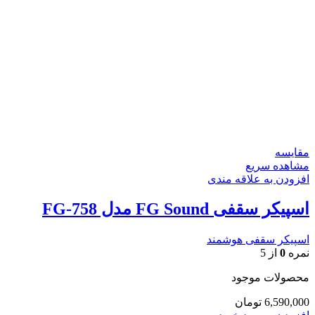
مقایسه
مشاهده سریع
افزودن به علاقه مندی
اسپیکر سقفی FG Sound مدل FG-758
اسپیکر سقفی هوشمند
نمره
0
از 5
محصولات موجود
6,590,000
تومان