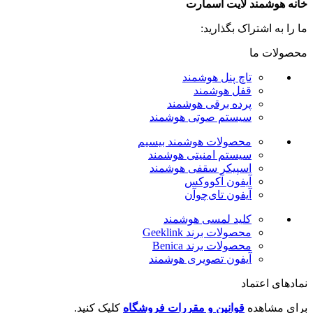
خانه هوشمند لایت اسمارت
ما را به اشتراک بگذارید:
محصولات ما
تاچ پنل هوشمند
قفل هوشمند
پرده برقی هوشمند
سیستم صوتی هوشمند
محصولات هوشمند بیسیم
سیستم امنیتی هوشمند
اسپیکر سقفی هوشمند
آیفون آکووکس
آیفون تای‌چوآن
کلید لمسی هوشمند
محصولات برند Geeklink
محصولات برند ‌Benica
آیفون تصویری هوشمند
نمادهای اعتماد
برای مشاهده
قوانین و مقررات فروشگاه
کلیک کنید.