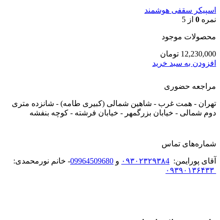
اسپیکر سقفی هوشمند
نمره
0
از 5
محصولات موجود
12,230,000
تومان
افزودن به سبد خرید
مراجعه حضوری
تهران - همت غرب - شاهین شمالی (کبیری طامه) - شانزده متری
دوم شمالی - خیابان بزرگمهر - خیابان فرشته - کوچه بنفشه
شماره‌های تماس
آقای پورایمن:
۰۹۳۰۲۳۲۹۳۸4
و
09964509680
- خانم نورمحمدی:
۰۹۳۹۰۱۳۶۴۳۳