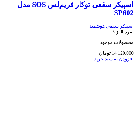
اسپیکر سقفی توکار فریم‌لس SOS مدل
SP602
اسپیکر سقفی هوشمند
نمره
0
از 5
محصولات موجود
14,120,000
تومان
افزودن به سبد خرید