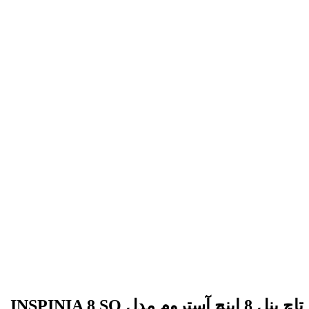
تاچ پنل 8 اینچ آستروم مدل INSPINIA 8 SQ