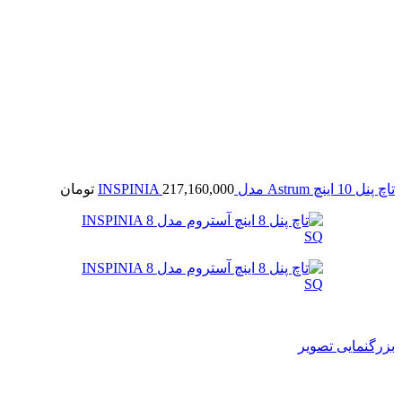
تاچ پنل 10 اینچ Astrum مدل INSPINIA
217,160,000
تومان
بزرگنمایی تصویر