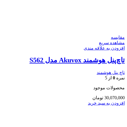
مقایسه
مشاهده سریع
افزودن به علاقه مندی
تاچ‌پنل هوشمند Akuvox مدل S562
تاچ پنل هوشمند
نمره
0
از 5
محصولات موجود
30,070,000
تومان
افزودن به سبد خرید