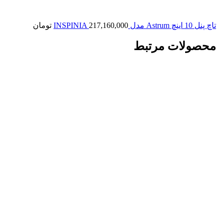
تاچ پنل 10 اینچ Astrum مدل INSPINIA
217,160,000
تومان
محصولات مرتبط