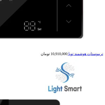
ترموستات هوشمند تویا
10,910,000
تومان