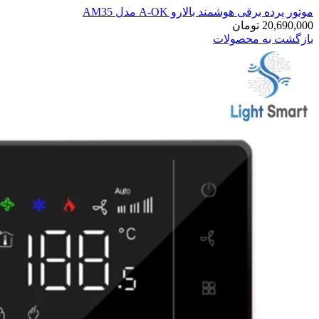
موتور پرده برقی هوشمند بالارو A-OK مدل AM35
20,690,000
تومان
بازگشت به محصولات