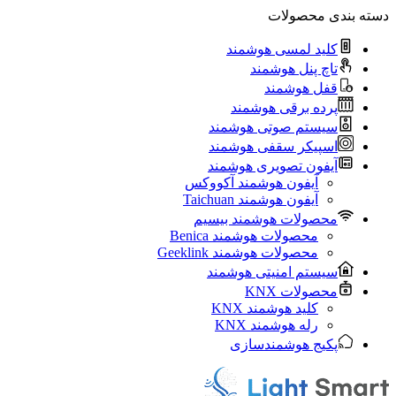
دسته بندی محصولات
کلید لمسی هوشمند
تاچ پنل هوشمند
قفل هوشمند
پرده برقی هوشمند
سیستم صوتی هوشمند
اسپیکر سقفی هوشمند
آیفون تصویری هوشمند
آيفون هوشمند آکووکس
آیفون هوشمند Taichuan
محصولات هوشمند بیسیم
محصولات هوشمند Benica
محصولات هوشمند Geeklink
سیستم امنیتی هوشمند
محصولات KNX
کلید هوشمند KNX
رله هوشمند KNX
پکیج هوشمندسازی