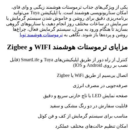
یکی از ویژگی‌های جذاب ترموستات هوشمند زیگبی و وای فای،
امکان سناریونویسی هوشمند است. با اپلیکیشن Tuya می‌توانید
برنامه‌ریزی دقیق برای روشن و خاموش شدن سیستم گرمایش یا
سرمایش در ساعات مختلف روز انجام دهید، یا سناریوهای گروهی
بسازید تا هنگام ورود به منزل، سیستم گرمایش فعال، چراغ‌ها
روشن و پرده‌ها باز شوند. نگاهی به
ترموستات هوشمند تویا
مزایای ترموستات هوشمند WIFI و Zigbee
کنترل از راه دور از طریق اپلیکیشن‌های Tuya و SmartLife (قابل
نصب بر روی Android و IOS)
اتصال بی‌سیم از طریق WiFi یا Zigbee
صرفه‌جویی در مصرف انرژی
صفحه نمایش LED با تاچ خازنی سریع و دقیق
قابلیت سفارش در دو رنگ مشکی و سفید
مناسب برای سیستم گرمایش از کف و فن کوئل
امکان تنظیم حالت‌های مختلف عملکرد