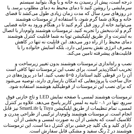
درجه است، پیش از رسیدن به خانه و یا ویلا، بتوانید سیستم
سرمایشی را روشن کنید تا دمای محیط به دمای مطلوب برسد. یا
در روزهای سرد سال که مدت زمان زیادی طول می‌کشد تا فضای
خانه و ویلای شما گرم شود، با استفاده از ترموستات هوشمند
می‌توانید خانه از روز قبل گرم کنید تا در هنگام ورود به خانه فضایی
گرم و لذت‌بخش را تجربه کنید. ترموستات هوشمند ولوم‌دار با اتصال
به اینترنت و از طریق اپلیکیشن تویا به شما قابلیت کنترل هوشمند
دمای محیط را از راه دور می‌دهد. این قابلیت نه تنها در کاهش
مصرف انرژی نقش به‌سزایی دارد، بلکه آسایش خانواده را با
قابلیت‌های پیشرفته تامین می‌کند.
نصب و راه‌اندازی ترموستات هوشمند بدون تغییر زیرساخت و
تخریب امکان‌پذیر است. برای نصب این ترموستات تنها کافی است
آن را در قوطی کلید استاندارد ۵×۵ نصب کنید. اما در پروژه‌های در
حال ساخت یا پروژه‌هایی که امکان بازسازی دارند، توصیه می‌شود
که برای نصب این ترموستات از قوطیکلید هوشمند استفاده شود.
ترموستات هوشمند لمسی با صفحه نمایش LED و تاچ خازنی فوق
سریع، تنها در ۰.۱ ثانیه به لمس کاربر پاسخ می‌دهد. علاوه بر کنترل
لمسی، تمام تنظیمات از طریق اپلیکیشن Tuya یا SmartLife نیز قابل
انجام است. ترموستات هوشمند ولوم‌دار ترکیبی از طراحی مدرن و
کلاسیک است که بخشی از آن به صورت لمسی و بخشی از آن
دارای کلید و یک کلید چرخشی برای کنترل دما است. این ترموستات
هوشمند در 2 رنگ سفید و مشکی قابل سفارش است.