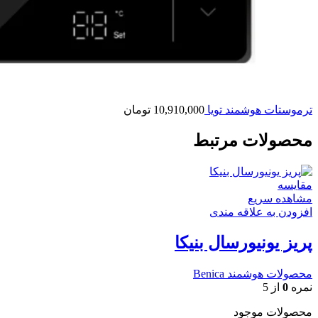
ترموستات هوشمند تویا
10,910,000
تومان
محصولات مرتبط
مقایسه
مشاهده سریع
افزودن به علاقه مندی
پریز یونیورسال بنیکا
محصولات هوشمند Benica
نمره
0
از 5
محصولات موجود