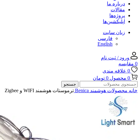
درباره ما
مقالات
پروژه‌ها
اپلیکشین‌ها
زبان سایت
فارسی
English
ورود / ثبت نام
0
مقایسه
0
علاقه مندی
0
محصول
0
تومان
جستجو
خانه
محصولات هوشمند Benica
ترموستات هوشمند WIFI و Zigbee