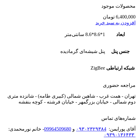
محصولات موجود
6,400,000
تومان
افزودن به سبد خرید
ابعاد
1*8.6*8.6 سانتی‌متر
جنس پنل
پنل شیشه‌ای گرمادیده
شبکه ارتباطی
ZigBee
مراجعه حضوری
تهران - همت غرب - شاهین شمالی (کبیری طامه) - شانزده متری
دوم شمالی - خیابان بزرگمهر - خیابان فرشته - کوچه بنفشه
شماره‌های تماس
آقای پورایمن:
۰۹۳۰۲۳۲۹۳۸4
و
09964509680
- خانم نورمحمدی:
۰۹۳۹۰۱۳۶۴۳۳