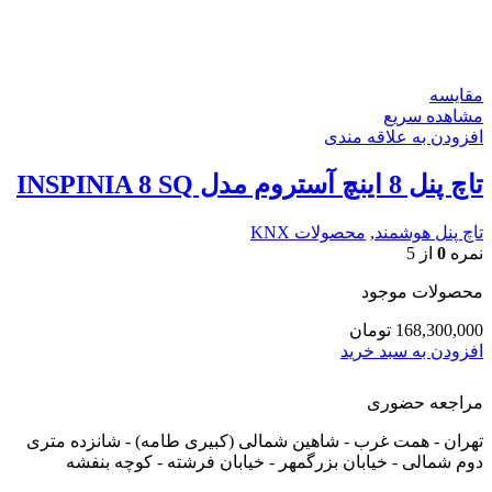
مقایسه
مشاهده سریع
افزودن به علاقه مندی
تاچ پنل 8 اینچ آستروم مدل INSPINIA 8 SQ
تاچ پنل هوشمند
,
محصولات KNX
نمره
0
از 5
محصولات موجود
168,300,000
تومان
افزودن به سبد خرید
مراجعه حضوری
تهران - همت غرب - شاهین شمالی (کبیری طامه) - شانزده متری
دوم شمالی - خیابان بزرگمهر - خیابان فرشته - کوچه بنفشه