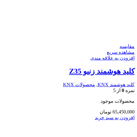
مقایسه
مشاهده سریع
افزودن به علاقه مندی
کلید هوشمند زنیو Z35
کلید هوشمند KNX
,
محصولات KNX
نمره
0
از 5
محصولات موجود
65,450,000
تومان
افزودن به سبد خرید