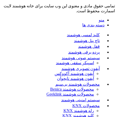
تمامی حقوق مادی و معنوی این وب سایت برای خانه هوشمند لایت
اسمارت محفوظ است.
منو
دسته بندی ها
کلید لمسی هوشمند
تاچ پنل هوشمند
قفل هوشمند
پرده برقی هوشمند
سیستم صوتی هوشمند
اسپیکر سقفی هوشمند
آیفون تصویری هوشمند
آیفون هوشمند آکووکس
آیفون هوشمند تایچوآن
محصولات هوشمند بی‌سیم
محصولات هوشمند Benica
محصولات هوشمند Geeklink
سیستم امنیتی هوشمند
محصولات KNX
رله هوشمند KNX
کلید هوشمند KNX