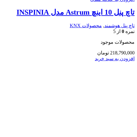
تاچ پنل 10 اینچ Astrum مدل INSPINIA
تاچ پنل هوشمند
,
محصولات KNX
نمره
0
از 5
محصولات موجود
218,790,000
تومان
افزودن به سبد خرید