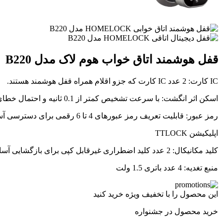
قفل هوشمند اتاق خواب هوم لاک مدل B220
IC کارت: 2 عدد IC کارت که جزو اقلام همراه قفل هوشمند هستند.
اسکن اثر انگشت: با سرعت تشخیص کمتر از 0.1 ثانیه و احتمال خطای کمتر از 0.001 درصد
رمز عبور: قابلیت تعریف رمز عبورهای 4 تا 6 رقمی برای دسترسی آسان کاربران
اپلیکیشن TTLOCK
کلید مکانیکال: 2 عدد کلید اضطراری غیرقابل کپی برای بازگشایی آسان درب در شرایط خاص
منبع تغدیه: 4 عدد باتری 1.5 ولت
این محصول را با تخفیف ویژه خرید کنید
خرید محصول در جشنواره