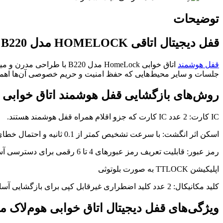
توضیحات
قفل دیجیتال اتاقی HOMELOCK مدل B220
قفل هوشمند
اتاق خوابی HomeLock مدل
جلسات و سایر محیط‌هایی که حفظ امنیت و حریم خصوصی آن‌ها اهمیت
روش‌های بازگشایی قفل هوشمند اتاق خوابی B220
IC کارت: 2 عدد IC کارت که جزو اقلام همراه قفل هوشمند هستند.
اسکن اثر انگشت: با سرعت تشخیص کمتر از 0.1 ثانیه و احتمال خطای کمتر از 0.001 درصد
رمز عبور: قابلیت تعریف رمز عبورهای 4 تا 6 رقمی برای دسترسی آسان کاربران
اپلیکیشن TTLOCK به صورت بلوتوثی
کلید مکانیکال: 2 عدد کلید اضطراری غیرقابل کپی برای بازگشایی آسان درب در شرایط خاص
ویژگی‌های قفل دیجیتال اتاق خوابی هوم‌لاک مدل 0