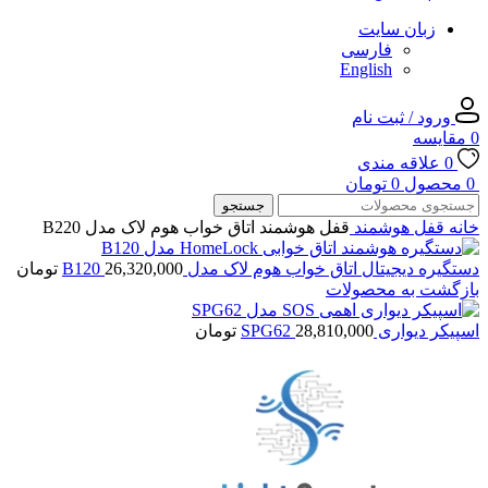
زبان سایت
فارسی
English
ورود / ثبت نام
0
مقایسه
0
علاقه مندی
0
محصول
0
تومان
جستجو
خانه
قفل هوشمند
قفل هوشمند اتاق خواب هوم لاک مدل B220
دستگیره دیجیتال اتاق خواب هوم لاک مدل B120
26,320,000
تومان
بازگشت به محصولات
اسپیکر دیواری SPG62
28,810,000
تومان