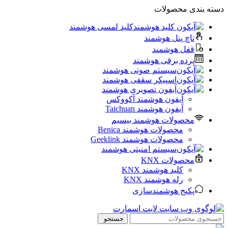
دسته بندی محصولات
کلید لمسی هوشمند
تاچ پنل هوشمند
قفل هوشمند
پرده برقی هوشمند
سیستم صوتی هوشمند
اسپیکر سقفی هوشمند
آیفون تصویری هوشمند
آيفون هوشمند آکووکس
آیفون هوشمند Taichuan
محصولات هوشمند بیسیم
محصولات هوشمند Benica
محصولات هوشمند Geeklink
سیستم امنیتی هوشمند
محصولات KNX
کلید هوشمند KNX
رله هوشمند KNX
پکیج هوشمندسازی
جستجو