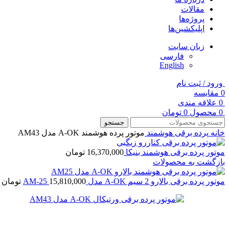
مقالات
پروژه‌ها
اپلیکشین‌ها
زبان سایت
فارسی
English
ورود / ثبت نام
0
مقایسه
0
علاقه مندی
0
محصول
0
تومان
جستجو
خانه
پرده برقی هوشمند
موتور پرده هوشمند A-OK مدل AM43
موتور پرده برقی هوشمند بنیکا
16,370,000
تومان
بازگشت به محصولات
موتور پرده برقی بالارو 2 سیم A-OK مدل AM-25
15,810,000
تومان