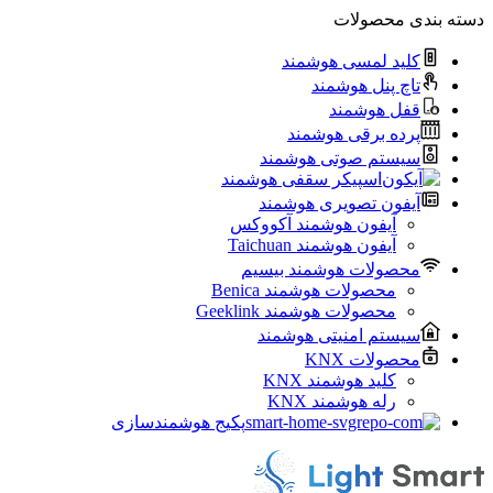
دسته بندی محصولات
کلید لمسی هوشمند
تاچ پنل هوشمند
قفل هوشمند
پرده برقی هوشمند
سیستم صوتی هوشمند
اسپیکر سقفی هوشمند
آیفون تصویری هوشمند
آيفون هوشمند آکووکس
آیفون هوشمند Taichuan
محصولات هوشمند بیسیم
محصولات هوشمند Benica
محصولات هوشمند Geeklink
سیستم امنیتی هوشمند
محصولات KNX
کلید هوشمند KNX
رله هوشمند KNX
پکیج هوشمندسازی