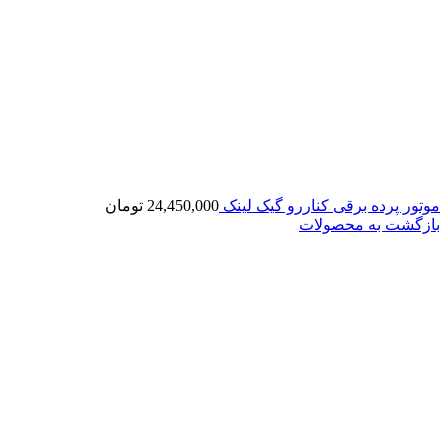
موتور پرده برقی کناررو گیک لینک
24,450,000
تومان
بازگشت به محصولات