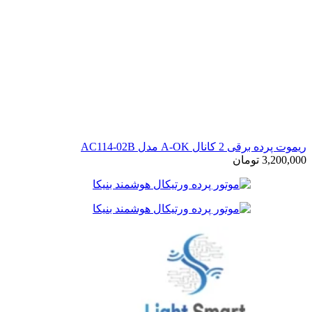
ریموت پرده برقی 2 کانال A-OK مدل AC114-02B
3,200,000
تومان