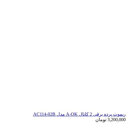
ریموت پرده برقی 2 کانال A-OK مدل AC114-02B
3,200,000
تومان