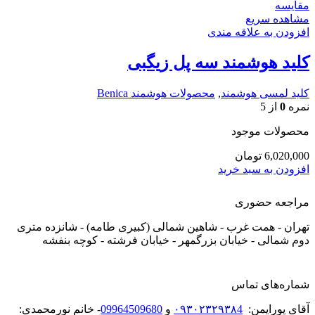
مقایسه
مشاهده سریع
افزودن به علاقه مندی
کلید هوشمند سه پل زیگبی
کلید لمسی هوشمند
,
محصولات هوشمند Benica
نمره
0
از 5
محصولات موجود
6,020,000
تومان
افزودن به سبد خرید
مراجعه حضوری
تهران - همت غرب - شاهین شمالی (کبیری طامه) - شانزده متری
دوم شمالی - خیابان بزرگمهر - خیابان فرشته - کوچه بنفشه
شماره‌های تماس
آقای پورایمن:
۰۹۳۰۲۳۲۹۳۸4
و
09964509680
- خانم نورمحمدی: