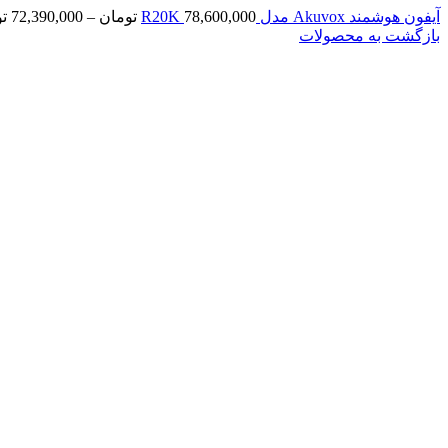
آیفون هوشمند Akuvox مدل R20K
78,600,000
تومان
–
72,390,000
ت
بازگشت به محصولات