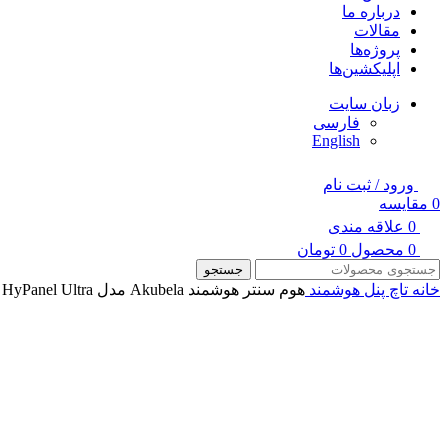
درباره ما
مقالات
پروژه‌ها
اپلیکشین‌ها
زبان سایت
فارسی
English
ورود / ثبت نام
0
مقایسه
0
علاقه مندی
0
محصول
0
تومان
جستجو
خانه
تاچ پنل هوشمند
هوم سنتر هوشمند Akubela مدل HyPanel Ultra