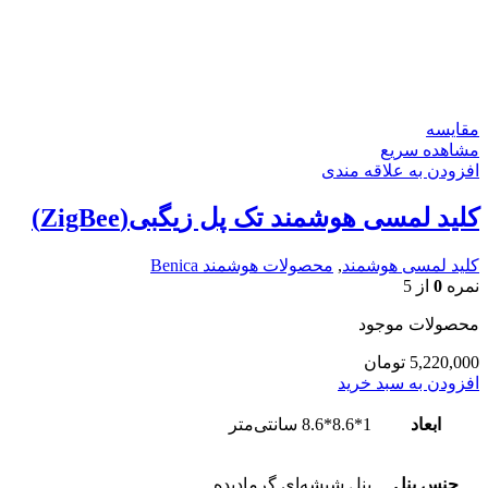
مقایسه
مشاهده سریع
افزودن به علاقه مندی
کلید لمسی هوشمند تک پل زیگبی(ZigBee)
کلید لمسی هوشمند
,
محصولات هوشمند Benica
نمره
0
از 5
محصولات موجود
5,220,000
تومان
افزودن به سبد خرید
ابعاد
1*8.6*8.6 سانتی‌متر
جنس پنل
پنل شیشه‌ای گرمادیده