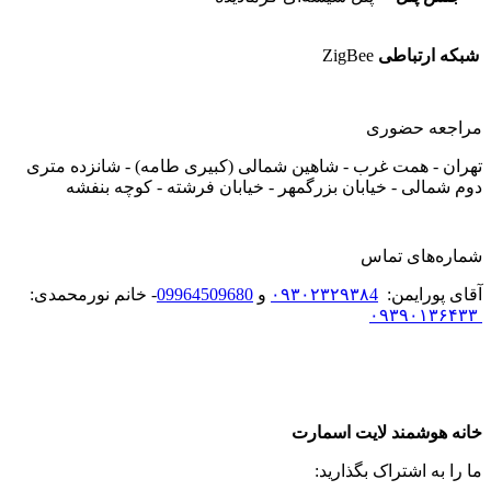
شبکه ارتباطی
ZigBee
مراجعه حضوری
تهران - همت غرب - شاهین شمالی (کبیری طامه) - شانزده متری
دوم شمالی - خیابان بزرگمهر - خیابان فرشته - کوچه بنفشه
شماره‌های تماس
آقای پورایمن:
۰۹۳۰۲۳۲۹۳۸4
و
09964509680
- خانم نورمحمدی:
۰۹۳۹۰۱۳۶۴۳۳
خانه هوشمند لایت اسمارت
ما را به اشتراک بگذارید: