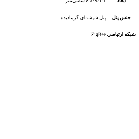
ابعاد
1*8.6*8.6 سانتی‌متر
جنس پنل
پنل شیشه‌ای گرمادیده
شبکه ارتباطی
ZigBee