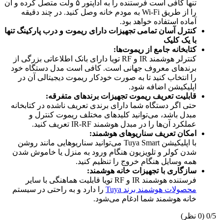
تنها کافی است فرستنده را به آداپتور ۵ ولت متصل کرده و آن
را از طریق Wi-Fi به مودم خانه وصل کنید. در چند دقیقه
آماده استفاده خواهد بود.
کنترل آسان تمامی تجهیزات دارای ریموت و درب پارکینگ تنها
با یک کلیک
کتابخانه جامع از ریموت‌ها:
کنترلر هوشمند IR و RF تویا دارای بانک اطلاعاتی بزرگی از
برندهای معروف جهانی است. کافی است مدل دستگاه خود
را انتخاب کنید تا به صورت خودکار ریموت دیجیتالی آن در
اپلیکیشن اضافه شود.
قابلیت تعریف ریموت تجهیزات برندهای متفرقه:
حتی اگر دستگاه شما دارای برندی تعریف ناشده در کتابخانه
مبدل باشد، می‌توانید کلیدهای مختلف ریموت کنترل و
عملکرد آن‌ها را در مبدل هوشمند IR-RF تعریف کنید.
امکان تعریف سناریوهای هوشمند:
با اپلیکیشن Tuya Smart می‌توانید سناریوهایی مانند روشن
شدن کولر و تلویزیون هنگام ورود به منزل یا خاموش شدن
همه وسایل هنگام خروج را تنظیم کنید.
سازگاری با تجهیزات خانه هوشمند:
فرستنده هوشمند IR و RF تویا قابلیت هماهنگی با سایر
محصولات هوشمند برند Tuya
را دارد و به راحتی در سیستم
خانه هوشمند شما ادغام می‌شود.
‫0/5
‫(0 نظر)