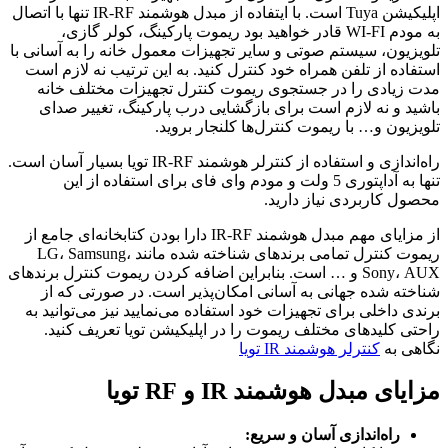
اپلیکیشن Tuya است. با ایتفاده از مبدل هوشمند IR-RF تنها با اتصال
به مودم WI-FI قادر خواهید بود ریموت پارکینگ، کولر گازی،
تلویزیون، سیستم صوتی و سایر تجهیزات معمول خانه را به آسانی با
استفاده از تلفن همراه خود کنترل کنید. به این ترتیب نه لازم است
مدت زیادی را در جستجوی ریموت کنترل تجهیزات مختلف خانه
باشید و نه لازم است برای بازگشایی درب پارکینگ، تغییر صدای
تلویزیون و… با ریموت کنترل‌ها کلنجار بروید.
راه‌اندازی و استفاده از کنترلر هوشمند IR-RF تویا بسیار آسان است.
تنها به آداپتوری 5 ولت و مودم وای فای برای استفاده از این
محصول کاربردی نیاز دارید.
از مزایای مهم مبدل هوشمند IR-RF دارا بودن کتابخانه‌ای جامع از
ریموت کنترل تمامی برندهای شناخته شده مانند LG، Samsung،
Sony، AUX و … است. بنابراین اضافه کردن ریموت کنترل برندهای
شناخته شده جهانی به آسانی امکان‌پذیر است. در صورتی که از
برندی داخلی برای تجهیزات خود استفاده می‌نمایید نیز می‌توانید به
راحتی کلیدهای مختلف ریموت را در اپلیکیشن تویا تعریف کنید.
نگاهی به
کنترلر هوشمند IR تویا
مزایای مبدل هوشمند IR و RF تویا
راه‌اندازی آسان و سریع: