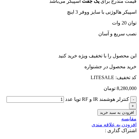
قیمت مندرج برای
یک جفت
اسپیکر می‌‎باشد
اسپیکر هالوژنی با سایز ووفر 3 اینچ
توان 20 وات
نصب سریع و آسان
این محصول را با تخفیف ویژه خرید کنید
خرید محصول در جشنواره
کد تخفیف: LITESALE
8,280,000
تومان
کنترلر هوشمند IR و RF تویا عدد
افزودن به سبد خرید
مقایسه
افزودن به علاقه مندی
اشتراک گذاری :