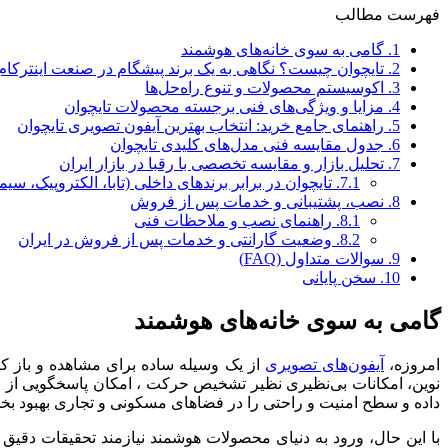
فهرست مطالب
1.
گامی به سوی خانه‌های هوشمند
2.
تایچوان چیست؟ نگاهی به یک برند پیشگام در صنعت اینترکام
3.
اکوسیستم محصولات و تنوع راه‌حل‌ها
4.
مزایا و ویژگی‌های فنی برجسته محصولات تایچوان
5.
راهنمای جامع خرید: انتخاب بهترین آیفون تصویری تایچوان
6.
جدول مقایسه فنی مدل‌های کلیدی تایچوان
7.
تحلیل بازار و مقایسه تخصصی با رقبا در بازار ایران
7.1.
تایچوان در برابر برندهای داخلی (تابا، الکتروپیک، سیم
8.
نصب، پشتیبانی و خدمات پس از فروش
8.1.
راهنمای نصب و ملاحظات فنی
8.2.
وضعیت گارانتی و خدمات پس از فروش در ایران
9.
سوالات متداول (FAQ)
10.
سخن پایانی
گامی به سوی خانه‌های هوشمند
امروزه،
آیفون‌های تصویری
از یک وسیله ساده برای مشاهده و باز کر
نوین، امکانات بی‌نظیری نظیر تشخیص حرکت ، امکان پاسخگویی از راه
داده و سطح امنیت و راحتی را در فضاهای مسکونی و تجاری بهبود ب
با این حال، ورود به دنیای محصولات هوشمند نیازمند تحقیقات دقیق 