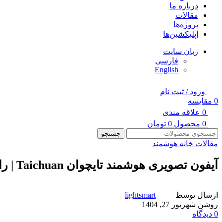
درباره ما
مقالات
پروژه‌ها
اپلیکشین‌ها
زبان سایت
فارسی
English
ورود / ثبت نام
0
مقایسه
0
علاقه مندی
0
محصول
0
تومان
جستجو
مقالات خانه هوشمند
آیفون تصویری هوشمند تایچوان Taichuan | راهنمای جامع خرید
ارسال توسط
lightsmart
روشن شهریور 27, 1404
0
دیدگاه