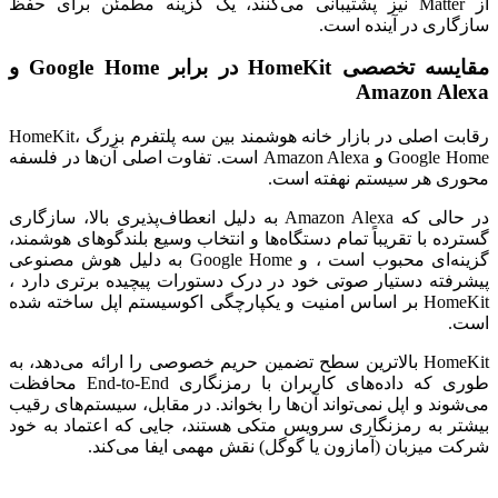
از Matter نیز پشتیبانی می‌کنند، یک گزینه مطمئن برای حفظ
سازگاری در آینده است.
مقایسه تخصصی HomeKit در برابر Google Home و
Amazon Alexa
رقابت اصلی در بازار خانه هوشمند بین سه پلتفرم بزرگ HomeKit،
Google Home و Amazon Alexa است. تفاوت اصلی آن‌ها در فلسفه
محوری هر سیستم نهفته است.
در حالی که Amazon Alexa به دلیل انعطاف‌پذیری بالا، سازگاری
گسترده با تقریباً تمام دستگاه‌ها و انتخاب وسیع بلندگوهای هوشمند،
گزینه‌ای محبوب است ، و Google Home به دلیل هوش مصنوعی
پیشرفته دستیار صوتی خود در درک دستورات پیچیده برتری دارد ،
HomeKit بر اساس امنیت و یکپارچگی اکوسیستم اپل ساخته شده
است.
HomeKit بالاترین سطح تضمین حریم خصوصی را ارائه می‌دهد، به
طوری که داده‌های کاربران با رمزنگاری End-to-End محافظت
می‌شوند و اپل نمی‌تواند آن‌ها را بخواند. در مقابل، سیستم‌های رقیب
بیشتر به رمزنگاری سرویس متکی هستند، جایی که اعتماد به خود
شرکت میزبان (آمازون یا گوگل) نقش مهمی ایفا می‌کند.