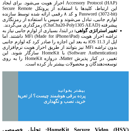
Accessory Protocol (HAP) احراز هویت می‌شود. برای ایجاد
این ارتباط، کلیدها با استفاده از پروتکل Secure Remote
Password (3072-bit) و کد ۸ رقمی ارائه شده توسط سازنده
لوازم جانبی، تبادل می‌شوند و سپس با استفاده از رمزنگاری
پیشرفته (ChaCha20-Poly1305 AEAD) رمزگذاری می‌گردند.
تغییر استراتژی گواهی:
در ابتدا، بسیاری از لوازم جانبی نیاز به
تراشه احراز هویت MFi (Made for iPhone/iPad) داشتند. اما
اپل از iOS 11.3 به بعد این اجازه را صادر کرد که لوازم جانبی
بدون تراشه MFi نیز بتوانند از طریق احراز هویت نرم‌افزاری
(Software Authentication) با HomeKit سازگار شوند. این
تغییر، در کنار پذیرش Matter، دروازه HomeKit را به روی
توسعه‌دهندگان و محصولات بیشتر باز کرده است.
بیشتر بخوانید
پرده برقی هوشمند چیست؟ از تعریف تا
خرید، نصب و نگهداری
HomeKit Secure Video (HSV): تحلیل خصوصی