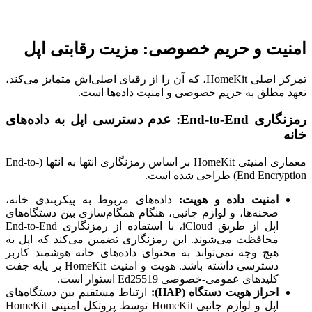
امنیت و حریم خصوصی: مزیت رقابتی اپل
تمرکز اصلی HomeKit، که آن را از رقبای اصلی‌اش متمایز می‌کند،
تعهد مطلق به حریم خصوصی و امنیت داده‌ها است.
رمزنگاری End-to-End: عدم دسترسی اپل به داده‌های
خانه
معماری امنیتی HomeKit بر اساس رمزنگاری انتها به انتها (End-to-
End Encryption) طراحی شده است.
امنیت داده و هویت:
داده‌های مربوط به پیکربندی خانه،
صحنه‌ها، و لوازم جانبی، هنگام همگام‌سازی بین دستگاه‌های
اپل از طریق iCloud، با استفاده از رمزنگاری End-to-End
محافظت می‌شوند. این رمزنگاری تضمین می‌کند که اپل به
هیچ وجه نمی‌تواند به محتوای داده‌های خانه هوشمند کاربر
دسترسی داشته باشد. هویت و امنیت HomeKit بر پایه جفت
کلیدهای عمومی-خصوصی Ed25519 استوار است.
احراز هویت دستگاه (HAP):
ارتباط مستقیم بین دستگاه‌های
اپل و لوازم جانبی HomeKit توسط پروتکل امنیتی HomeKit