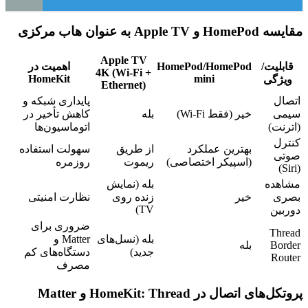
مقایسه HomePod و Apple TV به عنوان هاب مرکزی
Apple TV
قابلیت/
HomePod/HomePod
اهمیت در
4K (Wi-Fi +
HomeKit
mini
ویژگی
Ethernet)
اتصال
پایداری شبکه و
سیمی
خیر (فقط Wi-Fi)
بله
کاهش تأخیر در
(اترنت)
اتوماسیون‌ها
کنترل
بهترین عملکرد
از طریق
سهولت استفاده
صوتی
(اسپیکر اختصاصی)
ریموت
روزمره
(Siri)
مشاهده
بله (نمایش
بصری
خیر
زنده روی
نظارت امنیتی
TV)
دوربین
ضروری برای
Thread
بله (نسل‌های
Matter و
Border
بله
جدید)
دستگاه‌های کم
Router
مصرف
پروتکل‌های اتصال در HomeKit: Thread و Matter