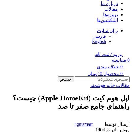
درباره ما
مقالات
پروژه‌ها
اپلیکشین‌ها
زبان سایت
فارسی
English
ورود / ثبت نام
0
مقایسه
0
علاقه مندی
0
محصول
0
تومان
جستجو
مقالات خانه هوشمند
اپل هوم کیت (Apple HomeKit) چیست؟
راهنمای جامع صفر تا صد
ارسال توسط
lightsmart
روشن آذر 8, 1404