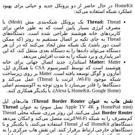
HomeKit در حال حاضر از دو پروتکل جدید و حیاتی برای بهبود
عملکرد شبکه استفاده می‌کند:
Thread:
Thread یک پروتکل شبکه‌بندی مش (Mesh) با
مصرف انرژی بسیار پایین است که به طور خاص برای
کاربردهای خانه هوشمند طراحی شده است. دستگاه‌های
Thread به جای تکیه بر اتصال مستقیم به روتر (که ممکن
است دور باشد)، یک شبکه مش ایجاد می‌کنند که در آن هر
دستگاه می‌تواند داده‌ها را به دستگاه بعدی منتقل کند، که این
امر پایداری و برد شبکه را به شدت افزایش می‌دهد.
Matter:
Matter استاندارد جدید اتصال جهانی برای خانه
هوشمند است که توسط کنسرسیوم CSA با همکاری اپل،
آمازون و گوگل توسعه یافته است. Matter بر روی زیرساخت
شبکه موجود (Wi-Fi، اترنت یا Thread) عمل می‌کند و
دستگاه‌ها را قادر می‌سازد تا بدون توجه به اکوسیستم اصلی
(HomeKit، Google Home یا Alexa)، با یکدیگر همکاری کنند.
نقش هاب به عنوان Thread Border Router:
هاب‌های اپل
(HomePod mini و Apple TV 4K نسل سوم) به عنوان
Thread
Border Router
عمل می‌کنند. این روتر مرزی، شبکه محلی Thread
کم‌مصرف را به شبکه Wi-Fi/اترنت متصل می‌کند و امکان می‌دهد
دستگاه‌های HomeKit که از Thread استفاده می‌کنند، با یکدیگر و با
دستگاه‌های خارجی ارتباط برقرار کنند. این نقش هاب مرکزی را به