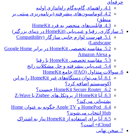
حرفه‌ای
4.1.
راهنمای گام‌به‌گام راه‌اندازی اولیه
4.2.
اتوماسیون‌های پیشرفته (برنامه‌ریزی مبتنی بر
منطق)
4.3.
قابلیت‌های منحصر به فرد HomeKit
5.
سازگاری، رقبا و عیب‌یابی (HomeKit در دنیای بزرگتر)
5.1.
فهرست لوازم جانبی سازگار (Compatibility
Landscape)
5.2.
مقایسه تخصصی HomeKit در برابر Google Home
و Amazon Alexa
5.3.
مقایسه تخصصی HomeKit با رقبا
5.4.
عیب‌یابی پیشرفته و حل مشکلات رایج
6.
سوالات متداول (FAQ) جامع HomeKit
6.1.
آیا می‌توان دستگاه‌های غیر HomeKit را به این
اکوسیستم اضافه کرد؟
6.2.
HomeKit Secure Router چیست؟
6.3.
آیا HomeKit از پروتکل‌های Zigbee یا Z-Wave
پشتیبانی می‌کند؟
6.4.
HomePod و Apple TV چگونه به عنوان Home
Hub انتخاب می‌شوند؟
6.5.
آیا برای استفاده از HomeKit نیاز به اشتراک
iCloud+ است؟
7.
سخن نهایی