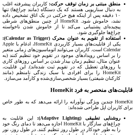
منطق مبتنی بر زمان توقف حرکت:
کاربران پیشرفته اغلب
به دنبال سناریویی هستند که یک دستگاه (مانند چراغ‌ها) تنها
۱۰ دقیقه پس از اینکه
هیچ حرکتی
در یک اتاق تشخیص داده
نشد، خاموش شود. HomeKit از چنین منطق‌های شرطی
پیچیده‌ای پشتیبانی می‌کند تا از خاموش شدن ناخواسته
چراغ‌ها جلوگیری شود.
استفاده از تقویم به عنوان محرک (Calendar as Trigger):
یکی از قابلیت‌های بسیار کاربردی HomeKit، ادغام با Apple
Calendar است. کاربران می‌توانند اتوماسیون‌های زمانی متغیر
را بر اساس رویدادهای موجود در تقویم خود تنظیم کنند (به
عنوان مثال، تنظیم زمان بیدار شدن بر اساس روزهای کاری
یا روزهای تعطیل که در تقویم ثبت شده‌اند). این قابلیت،
HomeKit را برای افرادی با سبک زندگی نامنظم (مانند
کارکنان شیفتی) بسیار شخصی‌سازی‌شده و کارآمد می‌سازد.
قابلیت‌های منحصر به فرد HomeKit
HomeKit چندین ویژگی نوآورانه را ارائه می‌دهد که به طور خاص
برای کاربران اپل طراحی شده‌اند:
روشنایی تطبیقی (Adaptive Lighting):
این قابلیت به
چراغ‌های سازگار با HomeKit اجازه می‌دهد تا دمای رنگ خود
را به طور خودکار در طول روز تنظیم کنند. در طول روز، نور