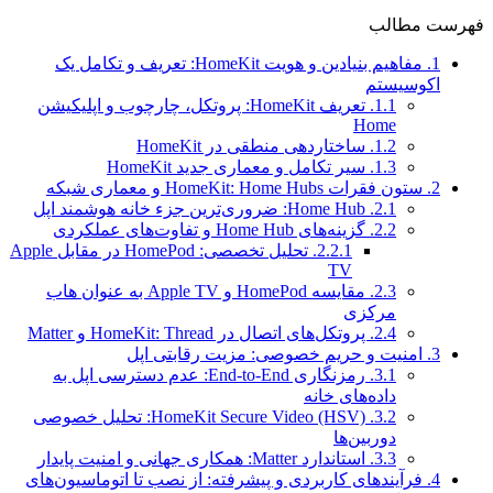
فهرست مطالب
1.
مفاهیم بنیادین و هویت HomeKit: تعریف و تکامل یک
اکوسیستم
1.1.
تعریف HomeKit: پروتکل، چارچوب و اپلیکیشن
Home
1.2.
ساختاردهی منطقی در HomeKit
1.3.
سیر تکامل و معماری جدید HomeKit
2.
ستون فقرات HomeKit: Home Hubs و معماری شبکه
2.1.
Home Hub: ضروری‌ترین جزء خانه هوشمند اپل
2.2.
گزینه‌های Home Hub و تفاوت‌های عملکردی
2.2.1.
تحلیل تخصصی: HomePod در مقابل Apple
TV
2.3.
مقایسه HomePod و Apple TV به عنوان هاب
مرکزی
2.4.
پروتکل‌های اتصال در HomeKit: Thread و Matter
3.
امنیت و حریم خصوصی: مزیت رقابتی اپل
3.1.
رمزنگاری End-to-End: عدم دسترسی اپل به
داده‌های خانه
3.2.
HomeKit Secure Video (HSV): تحلیل خصوصی
دوربین‌ها
3.3.
استاندارد Matter: همکاری جهانی و امنیت پایدار
4.
فرآیندهای کاربردی و پیشرفته: از نصب تا اتوماسیون‌های