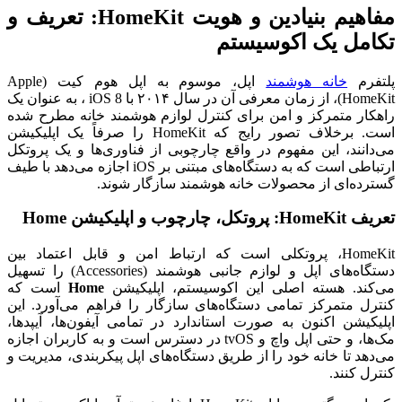
مفاهیم بنیادین و هویت HomeKit: تعریف و
تکامل یک اکوسیستم
پلتفرم
خانه هوشمند
اپل، موسوم به اپل هوم کیت (Apple
HomeKit)، از زمان معرفی آن در سال ۲۰۱۴ با iOS 8 ، به عنوان یک
راهکار متمرکز و امن برای کنترل لوازم هوشمند خانه مطرح شده
است. برخلاف تصور رایج که HomeKit را صرفاً یک اپلیکیشن
می‌دانند، این مفهوم در واقع چارچوبی از فناوری‌ها و یک پروتکل
ارتباطی است که به دستگاه‌های مبتنی بر iOS اجازه می‌دهد با طیف
گسترده‌ای از محصولات خانه هوشمند سازگار شوند.
تعریف HomeKit: پروتکل، چارچوب و اپلیکیشن Home
HomeKit، پروتکلی است که ارتباط امن و قابل اعتماد بین
دستگاه‌های اپل و لوازم جانبی هوشمند (Accessories) را تسهیل
می‌کند. هسته اصلی این اکوسیستم، اپلیکیشن
Home
است که
کنترل متمرکز تمامی دستگاه‌های سازگار را فراهم می‌آورد. این
اپلیکیشن اکنون به صورت استاندارد در تمامی آیفون‌ها، آیپدها،
مک‌ها، و حتی اپل واچ و tvOS در دسترس است و به کاربران اجازه
می‌دهد تا خانه خود را از طریق دستگاه‌های اپل پیکربندی، مدیریت و
کنترل کنند.