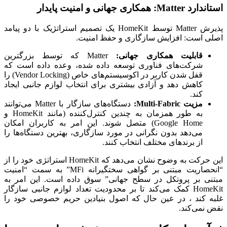
استاندارد Matter: همکاری جهانی و امنیت پایدار
پذیرش Matter توسط HomeKit یک تصمیم استراتژیک با دو پیامد
اصلی است: افزایش سازگاری و حفظ امنیت.
قابلیت همکاری جهانی:
Matter که توسط بزرگترین
شرکت‌های فناوری توسعه داده شده، وعده داده است که
قفل شدن کاربر در اکوسیستم‌های خاص (Vendor Locking) را
کاهش دهد و آزادی بیشتری برای انتخاب لوازم جانبی ایجاد
کند.
مزیت Multi-Fabric:
دستگاه‌های سازگار با Matter می‌توانند
به طور همزمان به چندین کنترل‌کننده (مانند HomeKit و
Google Home) متصل شوند. این امر به کاربران امکان
می‌دهد بدون نگرانی در مورد سازگاری، بهترین دستگاه‌ها را
از برندهای مختلف انتخاب کنند.
این حرکت به وضوح نشان می‌دهد که HomeKit استراتژی خود را از
“انحصاریت مبتنی بر گواهی سختگیرانه MFi” به سمت “امنیت
مبتنی بر پروتکل در سطح جهانی” سوق داده است. این امر به
HomeKit کمک می‌کند تا بر محدودیت تعداد لوازم جانبی سازگار
غلبه کند ، در عین حال که اصول بنیادین حریم خصوصی خود را
نقض نمی‌کند.