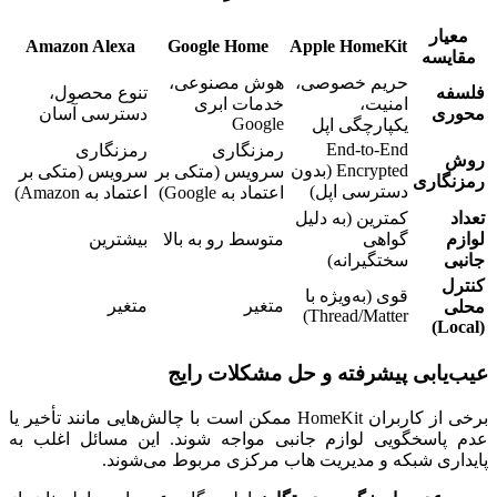
معیار
Amazon Alexa
Google Home
Apple HomeKit
مقایسه
حریم خصوصی،
هوش مصنوعی،
فلسفه
تنوع محصول،
امنیت،
خدمات ابری
محوری
دسترسی آسان
Google
یکپارچگی اپل
End-to-End
رمزنگاری
رمزنگاری
روش
Encrypted (بدون
سرویس (متکی بر
سرویس (متکی بر
رمزنگاری
دسترسی اپل)
اعتماد به Google)
اعتماد به Amazon)
تعداد
کمترین (به دلیل
لوازم
گواهی
متوسط رو به بالا
بیشترین
جانبی
سختگیرانه)
کنترل
قوی (به‌ویژه با
متغیر
متغیر
محلی
Thread/Matter)
(Local)
عیب‌یابی پیشرفته و حل مشکلات رایج
برخی از کاربران HomeKit ممکن است با چالش‌هایی مانند تأخیر یا
عدم پاسخگویی لوازم جانبی مواجه شوند. این مسائل اغلب به
پایداری شبکه و مدیریت هاب مرکزی مربوط می‌شوند.