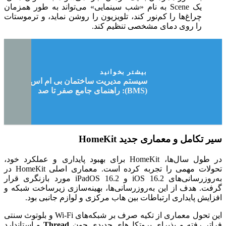
یک Scene به نام «شب سینمایی» می‌تواند به طور همزمان
چراغ‌ها را کم‌نور کند، تلویزیون را روشن نماید، و ترموستات
را روی دمای مشخصی تنظیم کند.
بیشتر بخوانید
سیستم مدیریت ساختمان بی ام اس
(BMS): راهنمای جامع صفر تا صد
سیر تکامل و معماری جدید HomeKit
در طول سال‌ها، HomeKit برای بهبود پایداری و عملکرد خود،
تحولات مهمی را تجربه کرده است. معماری اصلی HomeKit در
به‌روزرسانی‌های iOS 16.2 و iPadOS 16.2 مورد بازنگری قرار
گرفت. هدف از این به‌روزرسانی‌ها، بهینه‌سازی زیرساخت شبکه و
افزایش پایداری ارتباطات بین هاب مرکزی و لوازم جانبی بود.
این تحول معماری از تکیه صرف بر شبکه‌های Wi-Fi و بلوتوث سنتی
فراتر رفته و پذیرای پروتکل‌های جدیدی چون
Thread
و استاندارد