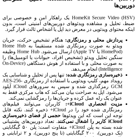
دوربین‌ها
HomeKit Secure Video (HSV) یک راهکار امن و خصوصی برای
ضبط، تحلیل و مشاهده ویدئوهای دوربین‌های امنیتی است، بدون
اینکه محتوای ویدئویی در معرض دید اپل یا اشخاص ثالث قرار گیرد.
پردازش محلی و رمزنگاری:
هنگام تشخیص حرکت، جریان
ویدئو به صورت رمزنگاری شده مستقیماً به Home Hub
(HomePod یا Apple TV) ارسال می‌شود. Home Hub وظیفه
سنگین تحلیل ویدئو (تشخیص افراد، حیوانات یا اتومبیل‌ها) را
به صورت محلی و با استفاده از هوش دستگاهی (On-Device
Intelligence) انجام می‌دهد.
ذخیره‌سازی رمزنگاری شده:
تنها پس از تحلیل و شناسایی یک
رویداد مهم، کلیپ ویدئویی با استفاده از رمزنگاری AES-256-
GCM رمزگذاری شده و سپس به سرورهای iCloud آپلود
می‌شود. اپل به صراحت بیان می‌کند که هاب مرکزی فقط به
عنوان یک رله عمل کرده و جریان‌ها را رمزگشایی نمی‌کند.
مزیت انحصاری iCloud+:
کاربران می‌توانند فیلم‌های
رمزنگاری شده خود را در iCloud+ ذخیره کنند. نکته قابل
توجه این است که این ویدئوها
حجمی از فضای ذخیره‌سازی
iCloud کاربر را اشغال نمی‌کنند
. تعداد دوربین‌های پشتیبانی
شده بسته به پلن iCloud+ متفاوت است: پلن ۵۰ گیگابایتی
(یک دوربین)، ۲۰۰ گیگابایتی (تا پنج دوربین)، و ۲ ترابایتی و