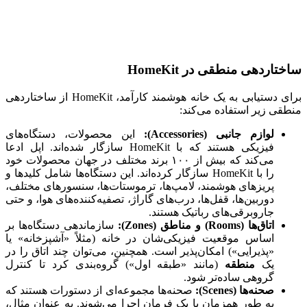
ساختاردهی منطقی در HomeKit
برای دستیابی به یک خانه هوشمند کارآمد، HomeKit از ساختاردهی
منطقی زیر استفاده می‌کند:
لوازم جانبی (Accessories):
این محصولات، دستگاه‌های
فیزیکی هستند که با HomeKit سازگار شده‌اند. اپل ادعا
می‌کند که بیش از ۱۰۰ برند مختلف در جهان محصولات خود
را با HomeKit سازگار کرده‌اند. این دستگاه‌ها شامل کلیدها و
پریزهای هوشمند، لامپ‌ها، ترموستات‌ها، سنسورهای مختلف،
دوربین‌ها، قفل‌ها، درب‌های گاراژ، تصفیه‌کننده‌های هوا، و حتی
جاروبرقی‌های رباتیک هستند.
اتاق‌ها (Rooms) و مناطق (Zones):
سازماندهی دستگاه‌ها بر
اساس موقعیت فیزیکی‌شان در خانه (مثلاً «آشپزخانه» یا
«پذیرایی») امکان‌پذیر است. همچنین، می‌توان چند اتاق را در
یک
منطقه
(مانند «طبقه اول») گروه‌بندی کرد تا کنترل
گروهی ساده‌تر شود.
صحنه‌ها (Scenes):
صحنه‌ها مجموعه‌ای از دستورات هستند که
به طور همزمان با یک فرمان اجرا می‌شوند. به عنوان مثال،