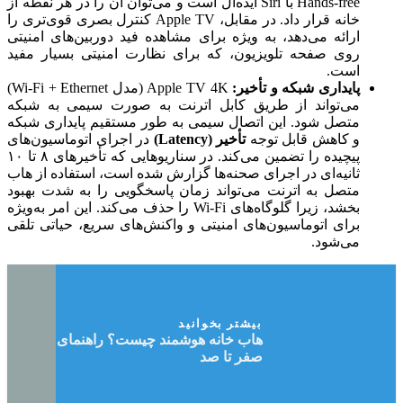
Hands-free با Siri ایده‌آل است و می‌توان آن را در هر نقطه از
خانه قرار داد. در مقابل، Apple TV کنترل بصری قوی‌تری را
ارائه می‌دهد، به ویژه برای مشاهده فید دوربین‌های امنیتی
روی صفحه تلویزیون، که برای نظارت امنیتی بسیار مفید
است.
پایداری شبکه و تأخیر:
Apple TV 4K (مدل Wi-Fi + Ethernet)
می‌تواند از طریق کابل اترنت به صورت سیمی به شبکه
متصل شود. این اتصال سیمی به طور مستقیم پایداری شبکه
و کاهش قابل توجه
تأخیر (Latency)
در اجرای اتوماسیون‌های
پیچیده را تضمین می‌کند. در سناریوهایی که تأخیرهای ۸ تا ۱۰
ثانیه‌ای در اجرای صحنه‌ها گزارش شده است، استفاده از هاب
متصل به اترنت می‌تواند زمان پاسخگویی را به شدت بهبود
بخشد، زیرا گلوگاه‌های Wi-Fi را حذف می‌کند. این امر به‌ویژه
برای اتوماسیون‌های امنیتی و واکنش‌های سریع، حیاتی تلقی
می‌شود.
بیشتر بخوانید
هاب خانه هوشمند چیست؟ راهنمای جامع
صفر تا صد