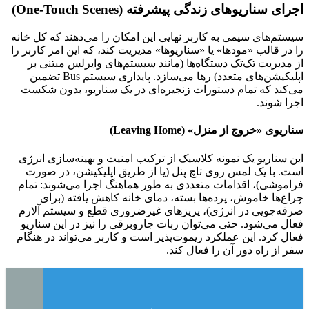
اجرای سناریوهای زندگی پیشرفته (One-Touch Scenes)
سیستم‌های سیمی به کاربر نهایی این امکان را می‌دهند که کل خانه
را در قالب «مودها» یا «سناریوها» مدیریت کند، که این امر کاربر را
از مدیریت تک‌تک دستگاه‌ها (مانند سیستم‌های وایرلس مبتنی بر
اپلیکیشن‌های متعدد) رها می‌سازد. پایداری سیستم Bus تضمین
می‌کند که تمام دستورات زنجیره‌ای در یک سناریو، بدون شکست
اجرا شوند.
سناریوی «خروج از منزل» (Leaving Home)
این سناریو یک نمونه کلاسیک از ترکیب امنیت و بهینه‌سازی انرژی
است. با یک لمس روی تاچ پنل (یا از طریق اپلیکیشن، در صورت
فراموشی)، اقدامات متعددی به طور هماهنگ اجرا می‌شوند: تمام
چراغ‌ها خاموش، پرده‌ها بسته، دمای خانه کاهش یافته (برای
صرفه‌جویی در انرژی)، پریزهای غیرضروری قطع و سیستم آلارم
فعال می‌شود. حتی می‌توان ربات جاروبرقی را نیز در این سناریو
فعال کرد. این عملکرد ریموت‌پذیر است و کاربر می‌تواند در هنگام
سفر از راه دور آن را فعال کند.