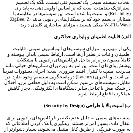
انتخاب سیستم سیمی یک تصمیم فنی نیست، بلکه یک تصمیم
استراتژیک بلندمدت است که بر اساس اولویت‌دهی به پایداری
(Reliability) و امنیت بنا شده است. این سیستم‌ها در مقایسه با
همتایان بی‌سیم خود که بر سیگنال‌های رادیویی مانند ZigBee، Z-
Wave یا Wi-Fi متکی هستند ، مزایای ساختاری کلیدی دارند:
الف) قابلیت اطمینان و پایداری حداکثری
یکی از مهم‌ترین مزایای سیستم‌های اتوماسیون سیمی، قابلیت
اطمینان و ثبات بی‌نظیر آن‌ها است. ارتباط سیمی پایدار، پیوسته و
کاملاً مصون در برابر تداخل فرکانس‌های رادیویی یا مشکلات
پوشش وای‌فای است. این امر به ویژه برای سناریوهای حیاتی مانند
مدیریت امنیت یا کنترل اقلیم ضروری است؛ اجرای دستورات تقریباً
آنی است و تأخیری (Latency) در پاسخگویی سیستم وجود ندارد. در
مقابل، سیستم‌های بی‌سیم ممکن است به دلیل قطعی برق، اختلال
در شبکه مش یا تداخل سایر دستگاه‌های الکترونیکی، دچار کاهش
عملکرد یا قطع ارتباط شوند.
ب) امنیت بالا با طراحی (Security by Design)
سیستم‌های سیمی به دلیل عدم تکیه بر فرکانس‌های رادیویی برای
انتقال داده، بسیار امن‌تر هستند. رهگیری یا هک کردن اطلاعاتی که
به صورت فیزیکی از طریق کابل منتقل می‌شوند، بسیار دشوارتر از