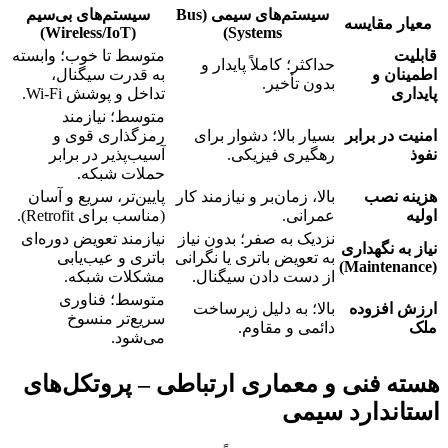
سیستم‌های سیمی (Bus
سیستم‌های بی‌سیم
معیار مقایسه
(Wireless/IoT)
Systems)
قابلیت
متوسط تا خوب؛ وابسته
حداکثر؛ کاملاً پایدار و
اطمینان و
به قدرت سیگنال،
بدون تأخیر.
پایداری
تداخل و پوشش Wi-Fi.
متوسط؛ نیازمند
امنیت در برابر
بسیار بالا؛ دشوار برای
رمزگذاری قوی و
نفوذ
رهگیری فیزیکی.
آسیب‌پذیر در برابر
حملات شبکه.
هزینه نصب
بالا، زمان‌بر و نیازمند کار
پایین‌تر، سریع و آسان
اولیه
عمرانی.
(مناسب برای Retrofit).
نزدیک به صفر؛ بدون نیاز
نیازمند تعویض دوره‌ای
نیاز به نگهداری
به تعویض باتری یا نگرانی
باتری و عیب‌یابی
(Maintenance)
از دست دادن سیگنال.
مشکلات شبکه.
متوسط؛ فناوری
ارزش افزوده
بالا؛ به دلیل زیرساخت
سریع‌تر منسوخ
ملک
دائمی و مقاوم.
می‌شود.
هسته فنی و معماری ارتباطی – پروتکل‌های
استاندارد سیمی