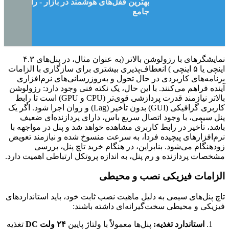
بهترین قفل‌های هوشمند در بازار - راهنمای
جامع
نمایشگرهای با رزولوشن بالاتر (به عنوان مثال، در پنل‌های ۴.۳
اینچی یا ۵ اینچی ) انعطاف‌پذیری بیشتری برای سازگاری با الزامات
برنامه‌های کاربردی در حال تحول و به‌روزرسانی‌های نرم‌افزاری
آینده فراهم می‌کنند. با این حال، یک نکته فنی وجود دارد: رزولوشن
بالاتر نیازمند قدرت پردازشی قوی‌تر (CPU و GPU) است تا رابط
کاربری گرافیکی (GUI) بدون تأخیر (Lag) و روان اجرا شود. اگر یک
پنل سیمی، با وجود اتصال سریع باس، دارای پردازنده‌ای ضعیف
باشد، تأخیر در رابط کاربری مشاهده خواهد شد و پنل در مواجهه با
نرم‌افزارهای پیچیده فردا، به سرعت منسوخ شده و نیازمند تعویض
زودهنگام می‌شود. بنابراین، در هنگام خرید تاچ پنل، بررسی
مشخصات پردازنده و رم پنل، به اندازه پروتکل ارتباطی اهمیت دارد.
الزامات فیزیکی نصب و محیطی
تاچ پنل‌های سیمی به دلیل ماهیت نصب ثابت خود، باید استانداردهای
فیزیکی و محیطی سخت‌گیرانه‌ای داشته باشند:
استاندارد تغذیه:
پنل‌ها معمولاً با ولتاژ پایین
۲۴ ولت DC
تغذیه