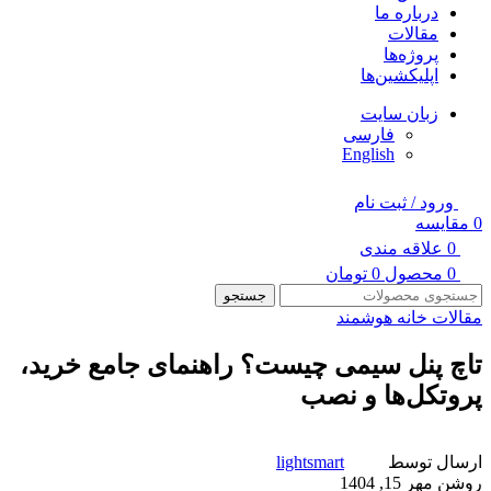
درباره ما
مقالات
پروژه‌ها
اپلیکشین‌ها
زبان سایت
فارسی
English
ورود / ثبت نام
0
مقایسه
0
علاقه مندی
0
محصول
0
تومان
جستجو
مقالات خانه هوشمند
تاچ پنل سیمی چیست؟ راهنمای جامع خرید،
پروتکل‌ها و نصب
ارسال توسط
lightsmart
روشن مهر 15, 1404