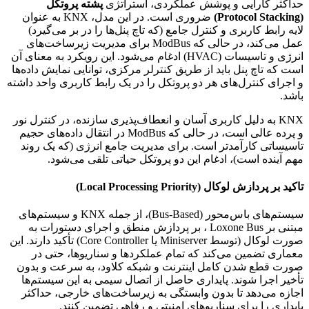
حداکثر کارایی و پوشش عملکردی، استراتژی
پشته پروتکل
(Protocol Stacking)
ضروری است. در این مدل، KNX به عنوان
لایه رابط کاربری و کنترل جامع (که تاچ پنل‌ها را در بر می‌گیرد)
عمل می‌کند، در حالی که ModBus برای مدیریت زیرساخت‌های
انرژی و تاسیسات (HVAC) ادغام می‌شود. این رویکرد به معنای آن
است که تاچ پنل باید از طریق کنترلر مرکزی، توانایی نمایش داده‌ها
و اجرای کنترل‌های هر دو پروتکل را در یک رابط کاربری واحد داشته
باشد.
KNX به دلیل کاربری آسان و انعطاف‌پذیری سازنده، در کنترل نور
و پرده عالی است، در حالی که ModBus در انتقال داده‌های حجیم
تاسیساتی کارآمدتر است. برای مدیریت جامع انرژی (که یک روند
مهم آینده است)، ادغام این دو پروتکل حیاتی تلقی می‌شود.
تاکید بر پردازش لوکال (Local Processing Priority)
سیستم‌های باس‌محور (Bus-Based)، از جمله KNX و سیستم‌های
مبتنی بر Loxone Bus ، بر پردازش منطق و اجرای دستورات به
صورت لوکال (توسط Miniserver یا Core Controller) تأکید دارند. این
معماری تضمین می‌کند که تمام عملکردها و سناریوها، حتی در
صورت قطع شدن کامل اینترنت و شبکه کلاود، به سرعت و بدون
تأخیر اجرا شوند. پایداری حاصل از اتصال سیمی به این سیستم‌ها
اجازه می‌دهد تا بدون وابستگی به زیرساخت‌های خارجی، حداکثر
پایداری را برای سناریوهای امنیتی و رفاهی تضمین کنند.