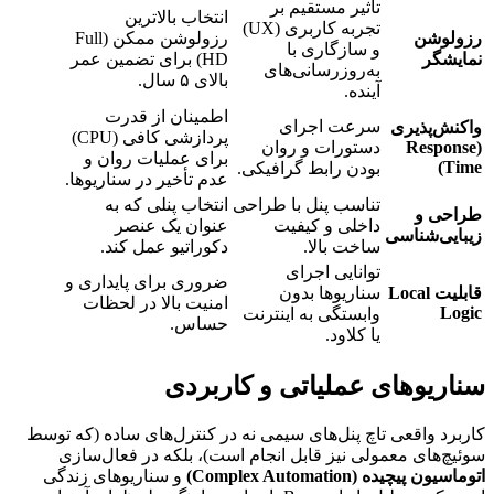
تاثیر مستقیم بر
انتخاب بالاترین
تجربه کاربری (UX)
رزولوشن
رزولوشن ممکن (Full
و سازگاری با
نمایشگر
HD) برای تضمین عمر
به‌روزرسانی‌های
بالای ۵ سال.
آینده.
اطمینان از قدرت
سرعت اجرای
واکنش‌پذیری
پردازشی کافی (CPU)
(Response
دستورات و روان
برای عملیات روان و
Time)
بودن رابط گرافیکی.
عدم تأخیر در سناریوها.
تناسب پنل با طراحی
انتخاب پنلی که به
طراحی و
داخلی و کیفیت
عنوان یک عنصر
زیبایی‌شناسی
ساخت بالا.
دکوراتیو عمل کند.
توانایی اجرای
ضروری برای پایداری و
قابلیت Local
سناریوها بدون
امنیت بالا در لحظات
Logic
وابستگی به اینترنت
حساس.
یا کلاود.
سناریوهای عملیاتی و کاربردی
کاربرد واقعی تاچ پنل‌های سیمی نه در کنترل‌های ساده (که توسط
سوئیچ‌های معمولی نیز قابل انجام است)، بلکه در فعال‌سازی
اتوماسیون پیچیده (Complex Automation)
و سناریوهای زندگی