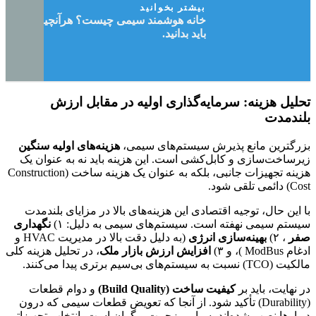
بیشتر بخوانید
خانه هوشمند سیمی چیست؟ هرآنچیزی که
باید بدانید.
تحلیل هزینه: سرمایه‌گذاری اولیه در مقابل ارزش
بلندمدت
بزرگترین مانع پذیرش سیستم‌های سیمی،
هزینه‌های اولیه سنگین
زیرساخت‌سازی و کابل‌کشی است. این هزینه باید نه به عنوان یک
هزینه تجهیزات جانبی، بلکه به عنوان یک هزینه ساخت (Construction
Cost) دائمی تلقی شود.
با این حال، توجیه اقتصادی این هزینه‌های بالا در مزایای بلندمدت
سیستم سیمی نهفته است. سیستم‌های سیمی به دلیل: ۱)
نگهداری
صفر
، ۲)
بهینه‌سازی انرژی
(به دلیل دقت بالا در مدیریت HVAC و
ادغام ModBus )، و ۳)
افزایش ارزش بازار ملک
، در تحلیل هزینه کلی
مالکیت (TCO) نسبت به سیستم‌های بی‌سیم برتری پیدا می‌کنند.
در نهایت، باید بر
کیفیت ساخت (Build Quality)
و دوام قطعات
(Durability) تأکید شود. از آنجا که تعویض قطعات سیمی که درون
دیوارها نصب شده‌اند بسیار پرزحمت و گران است، انتخاب تجهیزاتی