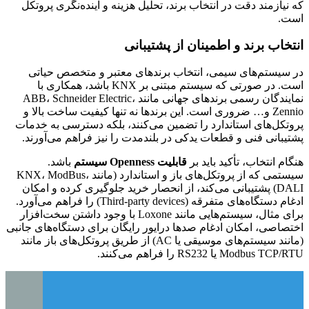
که نیازمند دقت در انتخاب برند، تحلیل هزینه و آینده‌نگری پروتکل
است.
انتخاب برند و اطمینان از پشتیبانی
در سیستم‌های سیمی، انتخاب برندهای معتبر و متخصص حیاتی
است. در صورتی که سیستم مبتنی بر KNX باشد، همکاری با
نمایندگان رسمی برندهای جهانی مانند ABB، Schneider Electric،
Zennio و… ضروری است. این برندها نه تنها کیفیت ساخت بالا و
پروتکل‌های استاندارد را تضمین می‌کنند، بلکه دسترسی به خدمات
پشتیبانی فنی و قطعات یدکی در بلندمدت را نیز فراهم می‌آورند.
هنگام انتخاب، تأکید باید بر
قابلیت Openness سیستم
باشد.
سیستمی که از پروتکل‌های باز و استاندارد (مانند KNX، ModBus،
DALI) پشتیبانی می‌کند، از انحصار خرید جلوگیری کرده و امکان
ادغام دستگاه‌های متفرقه (Third-party devices) را فراهم می‌آورد.
برای مثال، سیستم‌هایی مانند Loxone با وجود داشتن سخت‌افزار
اختصاصی، امکان ادغام صدها درایور رایگان برای دستگاه‌های جانبی
(مانند سیستم‌های موسیقی یا AC) از طریق پروتکل‌های باز مانند
Modbus TCP/RTU یا RS232 را فراهم می‌کنند.