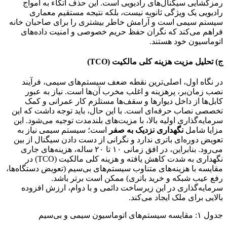
رمزگشایی سیگنال‌های رادیویی است. این حذف اتکاء به امواج
رادیویی یک ویژگی ثانویه نیست، بلکه نتیجه مستقیم معماری
سیستم سیمی است و آرامش خاطر بیشتری را برای صاحبان خانه
فراهم می‌کند که نگران حفظ حریم خصوصی و امنیت داده‌های
اتوماسیون خود هستند.
ج) تحلیل مزیت هزینه کلی مالکیت (TCO)
در نگاه اول، اصلی‌ترین نقطه ضعف سیستم‌های سیمی، فرآیند
نصب زمان‌بر، پرهزینه و اغلب مخرب آن‌ها است. نیاز به عبور
کابل‌ها از داخل دیوارها و سقف‌ها مستلزم کار عمرانی و کمک
تخصصی نصاب حرفه‌ای است. با این حال، باید توجه داشت که این
سرمایه‌گذاری اولیه بالا، با مزیت‌های بلندمدت توجیه می‌شود. این
مزایا شامل
نگهداری نزدیک به صفر
است؛ سیستم سیمی نیاز به
تعویض دوره‌ای باتری ندارد و نگرانی از دست دادن سیگنال از بین
می‌رود. بنابراین، در افق زمانی ۱۰ تا ۲۰ ساله، هزینه‌های جاری
نگهداری به شدت کاهش یافته و هزینه کلی مالکیت (TCO) در
مقایسه با هزینه‌های متناوب سیستم‌های بی‌سیم (تعویض دستگاه‌ها،
رفع عیب شبکه و خرید باتری) ممکن است برتر باشد.
سرمایه‌گذاری در این زیرساخت دائمی و با دوام، ارزش افزوده
بالایی برای ملک ایجاد می‌کند.
جدول ۱: مقایسه سیستم‌های اتوماسیون سیمی و بی‌سیم