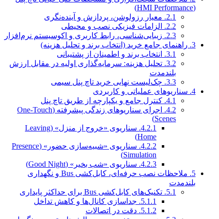
(HMI Performance)
2.1.
معیار رزولوشن، پردازش و آینده‌نگری
2.2.
الزامات فیزیکی نصب و محیطی
2.3.
زیبایی‌شناسی، رابط کاربری و اکوسیستم نرم‌افزار
3.
راهنمای جامع خرید (انتخاب برند و تحلیل هزینه)
3.1.
انتخاب برند و اطمینان از پشتیبانی
3.2.
تحلیل هزینه: سرمایه‌گذاری اولیه در مقابل ارزش
بلندمدت
3.3.
چک‌لیست نهایی خرید تاچ پنل سیمی
4.
سناریوهای عملیاتی و کاربردی
4.1.
کنترل جامع و یکپارچه از طریق تاچ پنل
4.2.
اجرای سناریوهای زندگی پیشرفته (One-Touch
Scenes)
4.2.1.
سناریوی «خروج از منزل» (Leaving
Home)
4.2.2.
سناریوی «شبیه‌سازی حضور» (Presence
Simulation)
4.2.3.
سناریوی «شب بخیر» (Good Night)
5.
ملاحظات نصب حرفه‌ای، کابل‌کشی Bus و نگهداری
بلندمدت
5.1.
تکنیک‌های کابل‌کشی Bus برای حداکثر پایداری
5.1.1.
جداسازی کانال‌ها و کاهش تداخل
5.1.2.
دقت در اتصالات