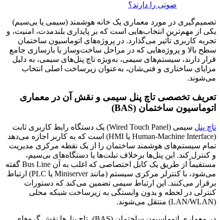
صوتی را دارند؟
تصمیم‌گیری در مورد معماری یک خانه هوشمند (سیمی یا بی‌سیم)
یکی از مهم‌ترین انتخاب‌هایی است که بر پایداری بلندمدت، امنیت، و
تجربه کاربری تأثیر می‌گذارد. در پروژه‌های اتوماسیون ساختمان
سطح بالا و پروژه‌هایی که در مراحل ساخت‌وساز یا بازسازی جامع
قرار دارند، سیستم‌های سیمی، به‌ویژه تاچ پنل‌های سیمی، به دلیل
مزایای ساختاری و فنی‌شان، به‌عنوان زیرساخت اصلی انتخاب
می‌شوند.
تعریف تخصصی تاچ پنل سیمی و نقش آن در معماری
اتوماسیون ساختمان (BAS)
تاچ پنل
سیمی (Wired Touch Panel) یک دستگاه رابط کاربری ثابت
(Human-Machine Interface یا HMI) است که به کاربر اجازه می‌دهد
تمام سیستم‌های هوشمند ساختمان را از یک نقطه مرکزی مدیریت
و کنترل کند. این پنل‌ها برخلاف تبلت‌ها یا دستگاه‌های بی‌سیم،
مستقیماً از طریق یک کابل اختصاصی که اغلب به آن Bus Line گفته
می‌شود، با کنترلر مرکزی سیستم (مانند Miniserver یا PLC) ارتباط
برقرار می‌کنند. این ارتباط سیمی تضمین می‌کند که دستورات
کنترلی در لحظه و بدون وابستگی به زیرساخت شبکه محلی
(LAN/WLAN) منتقل می‌شوند.
در معماری اتوماسیون ساختمان (BAS)، تاچ پنل‌ها نقش گره‌های