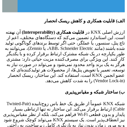
الف) قابلیت همکاری و کاهش ریسک انحصار
ارزش اصلی KNX در
قابلیت همکاری (Interoperability)
آن نهفته
است. این استاندارد تضمین می‌کند که دستگاه‌های مختلف، اعم از
تاچ پنل، سنسور، یا عملگر، حتی اگر توسط برندهای گوناگونی تولید
شده باشند (مانند ABB، Schneider Electric، یا Zennio)، می‌توانند به
طور یکپارچه در یک شبکه مشترک ارتباط برقرار کرده و با یکدیگر
کار کنند. این ویژگی برای مصرف‌کننده مزیت حیاتی دارد: مشتری
هرگز به یک برند واحد محدود نمی‌شود و می‌تواند در صورت نیاز به
توسعه، تعمیر یا تعویض پنل‌ها، از محصولات هر تولیدکننده‌ای که
عضو انجمن KNX است، استفاده کند. این ساختار، ریسک انحصار
(Vendor Lock-in) را به شدت کاهش می‌دهد.
ب) ساختار شبکه و مقیاس‌پذیری
شبکه KNX عموماً از طریق یک خط باس زوج‌تابیده (Twisted-Pair
Cable) ارتباط برقرار می‌کند. این ساختار نه تنها ارتباطی بسیار
پایدار و بدون قطعی Wi-Fi فراهم می‌کند، بلکه از نظر مقیاس‌پذیری
نیز انعطاف‌پذیر است. یک سیستم KNX می‌تواند کوچک شروع شود
و به مرور زمان، بدون نیاز به بازنگری کامل زیرساخت، به راحتی