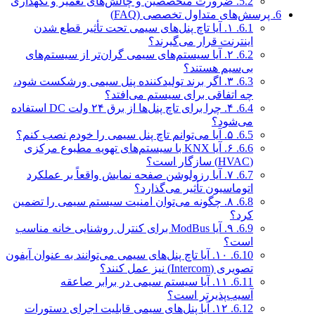
5.2.
ضرورت متخصصین و چالش‌های تعمیر و نگهداری
6.
پرسش‌های متداول تخصصی (FAQ)
6.1.
۱. آیا تاچ پنل‌های سیمی تحت تأثیر قطع شدن
اینترنت قرار می‌گیرند؟
6.2.
۲. آیا سیستم‌های سیمی گران‌تر از سیستم‌های
بی‌سیم هستند؟
6.3.
۳. اگر برند تولیدکننده پنل سیمی ورشکست شود،
چه اتفاقی برای سیستم می‌افتد؟
6.4.
۴. چرا برای تاچ پنل‌ها از برق ۲۴ ولت DC استفاده
می‌شود؟
6.5.
۵. آیا می‌توانم تاچ پنل سیمی را خودم نصب کنم؟
6.6.
۶. آیا KNX با سیستم‌های تهویه مطبوع مرکزی
(HVAC) سازگار است؟
6.7.
۷. آیا رزولوشن صفحه نمایش واقعاً بر عملکرد
اتوماسیون تأثیر می‌گذارد؟
6.8.
۸. چگونه می‌توان امنیت سیستم سیمی را تضمین
کرد؟
6.9.
۹. آیا ModBus برای کنترل روشنایی خانه مناسب
است؟
6.10.
۱۰. آیا تاچ پنل‌های سیمی می‌توانند به عنوان آیفون
تصویری (Intercom) نیز عمل کنند؟
6.11.
۱۱. آیا سیستم سیمی در برابر صاعقه
آسیب‌پذیرتر است؟
6.12.
۱۲. آیا پنل‌های سیمی قابلیت اجرای دستورات