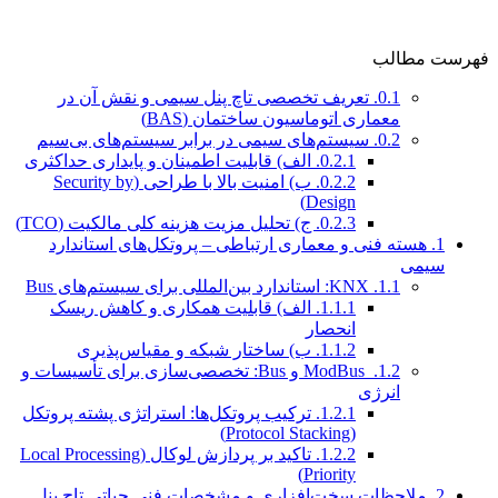
فهرست مطالب
0.1.
تعریف تخصصی تاچ پنل سیمی و نقش آن در
معماری اتوماسیون ساختمان (BAS)
0.2.
سیستم‌های سیمی در برابر سیستم‌های بی‌سیم
0.2.1.
الف) قابلیت اطمینان و پایداری حداکثری
0.2.2.
ب) امنیت بالا با طراحی (Security by
Design)
0.2.3.
ج) تحلیل مزیت هزینه کلی مالکیت (TCO)
1.
هسته فنی و معماری ارتباطی – پروتکل‌های استاندارد
سیمی
1.1.
KNX: استاندارد بین‌المللی برای سیستم‌های Bus
1.1.1.
الف) قابلیت همکاری و کاهش ریسک
انحصار
1.1.2.
ب) ساختار شبکه و مقیاس‌پذیری
1.2.
ModBus و Bus: تخصصی‌سازی برای تأسیسات و
انرژی
1.2.1.
ترکیب پروتکل‌ها: استراتژی پشته پروتکل
(Protocol Stacking)
1.2.2.
تاکید بر پردازش لوکال (Local Processing
Priority)
2.
ملاحظات سخت‌افزاری و مشخصات فنی حیاتی تاچ پنل