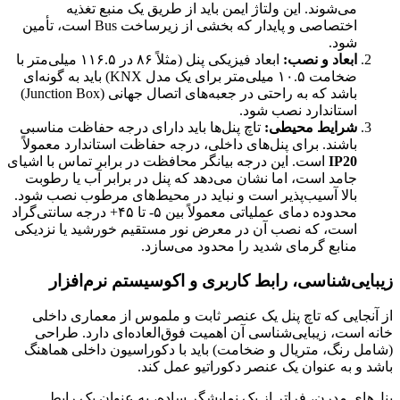
می‌شوند. این ولتاژ ایمن باید از طریق یک منبع تغذیه
اختصاصی و پایدار که بخشی از زیرساخت Bus است، تأمین
شود.
ابعاد و نصب:
ابعاد فیزیکی پنل (مثلاً ۸۶ در ۱۱۶.۵ میلی‌متر با
ضخامت ۱۰.۵ میلی‌متر برای یک مدل KNX) باید به گونه‌ای
باشد که به راحتی در جعبه‌های اتصال جهانی (Junction Box)
استاندارد نصب شود.
شرایط محیطی:
تاچ پنل‌ها باید دارای درجه حفاظت مناسبی
باشند. برای پنل‌های داخلی، درجه حفاظت استاندارد معمولاً
IP20
است. این درجه بیانگر محافظت در برابر تماس با اشیای
جامد است، اما نشان می‌دهد که پنل در برابر آب یا رطوبت
بالا آسیب‌پذیر است و نباید در محیط‌های مرطوب نصب شود.
محدوده دمای عملیاتی معمولاً بین ۵- تا ۴۵+ درجه سانتی‌گراد
است، که نصب آن در معرض نور مستقیم خورشید یا نزدیکی
منابع گرمای شدید را محدود می‌سازد.
زیبایی‌شناسی، رابط کاربری و اکوسیستم نرم‌افزار
از آنجایی که تاچ پنل یک عنصر ثابت و ملموس از معماری داخلی
خانه است، زیبایی‌شناسی آن اهمیت فوق‌العاده‌ای دارد. طراحی
(شامل رنگ، متریال و ضخامت) باید با دکوراسیون داخلی هماهنگ
باشد و به عنوان یک عنصر دکوراتیو عمل کند.
پنل‌های مدرن، فراتر از یک نمایشگر ساده، به عنوان یک رابط