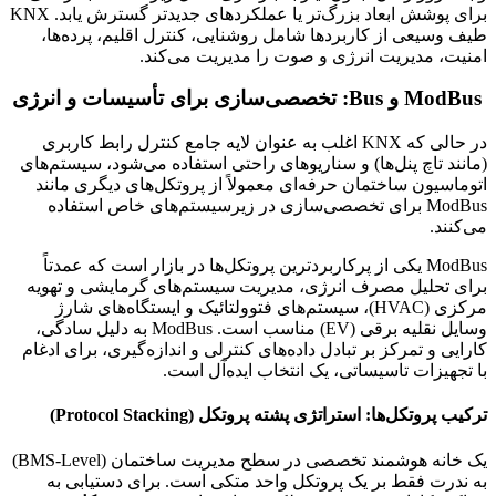
برای پوشش ابعاد بزرگ‌تر یا عملکردهای جدیدتر گسترش یابد. KNX
طیف وسیعی از کاربردها شامل روشنایی، کنترل اقلیم، پرده‌ها،
امنیت، مدیریت انرژی و صوت را مدیریت می‌کند.
ModBus و Bus: تخصصی‌سازی برای تأسیسات و انرژی
در حالی که KNX اغلب به عنوان لایه جامع کنترل رابط کاربری
(مانند تاچ پنل‌ها) و سناریوهای راحتی استفاده می‌شود، سیستم‌های
اتوماسیون ساختمان حرفه‌ای معمولاً از پروتکل‌های دیگری مانند
ModBus برای تخصصی‌سازی در زیرسیستم‌های خاص استفاده
می‌کنند.
ModBus یکی از پرکاربردترین پروتکل‌ها در بازار است که عمدتاً
برای تحلیل مصرف انرژی، مدیریت سیستم‌های گرمایشی و تهویه
مرکزی (HVAC)، سیستم‌های فتوولتائیک و ایستگاه‌های شارژ
وسایل نقلیه برقی (EV) مناسب است. ModBus به دلیل سادگی،
کارایی و تمرکز بر تبادل داده‌های کنترلی و اندازه‌گیری، برای ادغام
با تجهیزات تاسیساتی، یک انتخاب ایده‌آل است.
ترکیب پروتکل‌ها: استراتژی پشته پروتکل (Protocol Stacking)
یک خانه هوشمند تخصصی در سطح مدیریت ساختمان (BMS-Level)
به ندرت فقط بر یک پروتکل واحد متکی است. برای دستیابی به