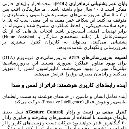
پایان عمر پشتیبانی نرم‌افزاری (EOL):
سخت‌افزار پنل‌های خازنی
ممکن است تا ۱۰ سال دوام داشته باشد ، اما سازندگان اغلب پس
از ۳ تا ۵ سال به‌روزرسانی‌های سیستم‌عامل، امنیتی و عملکردی را
متوقف می‌کنند. این شکاف عمر مفید، به این معنی است که پنل با
وجود سلامت فیزیکی، از لحاظ عملکردی منسوخ شده و می‌تواند در
برابر تهدیدات امنیتی آسیب‌پذیر باشد. انتخاب پنل‌هایی که از یک
سیستم‌عامل باز (مانند نسخه‌های سازگار با Home Assistant)
پشتیبانی می‌کنند، می‌تواند به کاربران کنترل بیشتری بر
به‌روزرسانی و نگهداری بلندمدت بدهد.
اهمیت به‌روزرسانی‌های OTA:
به‌روزرسانی‌های فریم‌ورم (OTA)
برای بهبود مداوم عملکرد ضروری هستند. این به‌روزرسانی‌ها
فیلترینگ نویز را بهبود می‌بخشند، کالیبراسیون لمس را دقیق‌تر
می‌کنند و راندمان مصرف برق را افزایش می‌دهند.
آینده رابط‌های کاربری هوشمند: فراتر از لمس و صدا
آینده تعامل انسان و ماشین در خانه‌های هوشمند به سمت رابط‌های
طبیعی‌تر و هوش فعال (Proactive Intelligence) حرکت می‌کند.
کنترل مبتنی بر ژست و رادار (Gesture Control):
نسل بعدی
پنل‌های هوشمند با استفاده از سنسورهای پیشرفته و فناوری رادار
۶۰ گیگاهرتز، قادر خواهند بود حرکات دست و ژست‌های کاربر را از
فاصله دور تشخیص دهند و آن‌ها را به فرمان تبدیل کنند. این ویژگی،