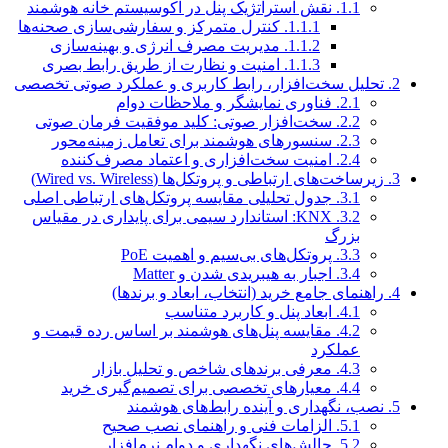
1.1.
نقش استراتژیک پنل در اکوسیستم خانه هوشمند
1.1.1.
کنترل متمرکز و سفارشی‌سازی صحنه‌ها
1.1.2.
مدیریت مصرف انرژی و بهینه‌سازی
1.1.3.
امنیت و نظارت از طریق رابط بصری
2.
تحلیل سخت‌افزار، رابط کاربری و عملکرد صوتی تخصصی
2.1.
فناوری نمایشگر و ملاحظات دوام
2.2.
سخت‌افزار صوتی: کلید موفقیت فرمان صوتی
2.3.
سنسورهای هوشمند برای تعامل زمینه‌محور
2.4.
امنیت سخت‌افزاری و اعتماد مصرف‌کننده
3.
زیرساخت‌های ارتباطی و پروتکل‌ها (Wired vs. Wireless)
3.1.
جدول تحلیلی مقایسه پروتکل‌های ارتباطی اصلی
3.2.
KNX: استاندارد سیمی برای پایداری در مقیاس
بزرگ
3.3.
پروتکل‌های بی‌سیم و اهمیت PoE
3.4.
اجبار به هیبریدی شدن و Matter
4.
راهنمای جامع خرید (انتخاب، ابعاد و برندها)
4.1.
ابعاد پنل و کاربرد متناسب
4.2.
مقایسه پنل‌های هوشمند بر اساس رده قیمت و
عملکرد
4.3.
معرفی برندهای شاخص و تحلیل بازار
4.4.
معیارهای تخصصی برای تصمیم‌گیری خرید
5.
نصب، نگهداری و آینده رابط‌های هوشمند
5.1.
الزامات فنی و راهنمای نصب صحیح
5.2.
چالش‌های نگهداری و دوام نرم‌افزار