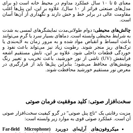
معنای ۵ تا ۱۰ سال عملکرد مداوم در محیط خانه است (و برای
مدل‌های صنعتی فراتر از ۱۰ سال). علاوه بر این، این پنل‌ها اغلب
مقاومت عالی در برابر خط و خش دارند و نگهداری از آن‌ها آسان
است.
چالش‌های محیطی:
دوام طولانی‌مدت نمایشگرهای لمسی به شدت
به شرایط محیطی وابسته است. دماهای بسیار سرد یا گرم می‌توانند
باعث انبساط و انقباض مواد شده و به مرور زمان به لایه‌بندی یا
ترک‌های ریز منجر شوند. رطوبت زیاد نیز می‌تواند باعث نفوذ و
خوردگی قطعات داخلی شود. علاوه بر این، تابش مستقیم اشعه
فرابنفش (UV) ناشی از نور خورشید، باعث تخریب و تغییر رنگ
پوشش‌های محافظ می‌شود؛ بنابراین پنل‌ها باید از قرارگیری در
معرض نور مستقیم خورشید محافظت شوند.
سخت‌افزار صوتی: کلید موفقیت فرمان صوتی
مزیت رقابتی یک “تاچ پنل صوتی” در گرو کیفیت سخت‌افزار صوتی
آن است. عملکرد صوتی قوی به موارد زیر وابسته است:
میکروفون‌های آرایه‌ای دوربرد (Far-field Microphone