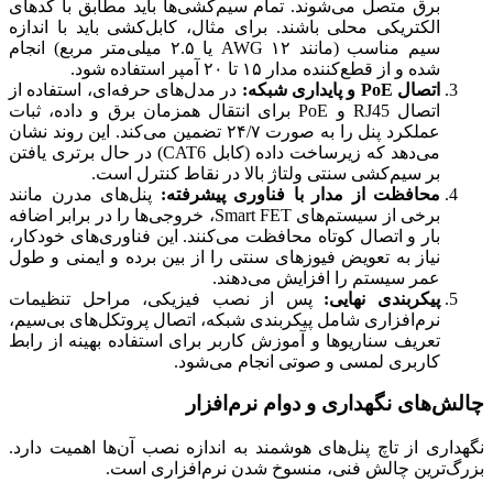
برق متصل می‌شوند. تمام سیم‌کشی‌ها باید مطابق با کدهای
الکتریکی محلی باشند. برای مثال، کابل‌کشی باید با اندازه
سیم مناسب (مانند ۱۲ AWG یا ۲.۵ میلی‌متر مربع) انجام
شده و از قطع‌کننده مدار ۱۵ تا ۲۰ آمپر استفاده شود.
اتصال PoE و پایداری شبکه:
در مدل‌های حرفه‌ای، استفاده از
اتصال RJ45 و PoE برای انتقال همزمان برق و داده، ثبات
عملکرد پنل را به صورت ۲۴/۷ تضمین می‌کند. این روند نشان
می‌دهد که زیرساخت داده (کابل CAT6) در حال برتری یافتن
بر سیم‌کشی سنتی ولتاژ بالا در نقاط کنترل است.
محافظت از مدار با فناوری پیشرفته:
پنل‌های مدرن مانند
برخی از سیستم‌های Smart FET، خروجی‌ها را در برابر اضافه
بار و اتصال کوتاه محافظت می‌کنند. این فناوری‌های خودکار،
نیاز به تعویض فیوزهای سنتی را از بین برده و ایمنی و طول
عمر سیستم را افزایش می‌دهند.
پیکربندی نهایی:
پس از نصب فیزیکی، مراحل تنظیمات
نرم‌افزاری شامل پیکربندی شبکه، اتصال پروتکل‌های بی‌سیم،
تعریف سناریوها و آموزش کاربر برای استفاده بهینه از رابط
کاربری لمسی و صوتی انجام می‌شود.
چالش‌های نگهداری و دوام نرم‌افزار
نگهداری از تاچ پنل‌های هوشمند به اندازه نصب آن‌ها اهمیت دارد.
بزرگ‌ترین چالش فنی، منسوخ شدن نرم‌افزاری است.