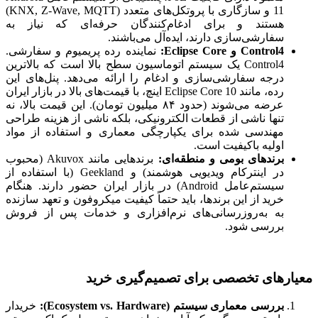
11 و سازگاری با پروتکل‌های متعدد (KNX, Z-Wave, MQTT)
هستند و برای ادغام‌کنندگان حرفه‌ای که نیاز به
سفارشی‌سازی دارند، ایده‌آل می‌باشند.
Control4 و Eclipse Core:
نماینده رده پریمیوم و سفارشی.
Control4 یک سیستم اتوماسیون سطح بالا است که بالاترین
درجه سفارشی‌سازی و ادغام را ارائه می‌دهد. پنل‌های این
رده، مانند Eclipse Core 10 اینچ، با قیمت‌های بالا در بازار ایران
عرضه می‌شوند (حدود ۸۴ میلیون تومان). این قیمت بالا، نه
تنها ناشی از قطعات الکترونیکی، بلکه ناشی از هزینه طراحی
مهندسی شده برای یکپارچگی معماری و استفاده از مواد
اولیه باکیفیت است.
برندهای بومی و منطقه‌ای:
برندهایی مانند Akuvox (محبوب
در اینترکام ویدیویی هوشمند) و Geekland (با استفاده از
سیستم‌عامل Android) در بازار ایران حضور دارند. هنگام
خرید از این برندها، باید حتماً کیفیت میکروفون و تعهد سازنده
به به‌روزرسانی‌های نرم‌افزاری و خدمات پس از فروش
بررسی شود.
معیارهای تخصصی برای تصمیم‌گیری خرید
بررسی معماری سیستم (Ecosystem vs. Hardware):
خریدار