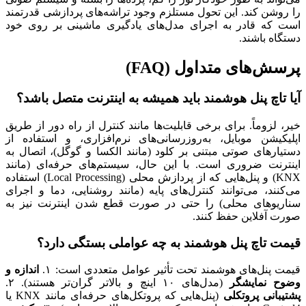
را روشن کند. این تحول مستلزم وجود تراشه‌های پردازشی قدرتمند
است که قادر به اجرای مدل‌های یادگیری ماشینی بر روی خود
دستگاه باشند.
پرسش‌های متداول (FAQ)
آیا تاچ پنل هوشمند باید همیشه به اینترنت متصل باشد؟
خیر، لزوماً. برای برخی قابلیت‌ها مانند کنترل از راه دور از طریق
اپلیکیشن موبایل، به‌روزرسانی‌های نرم‌افزاری، و استفاده از
دستیارهای صوتی مبتنی بر کلود (مانند الکسا و گوگل)، اتصال به
اینترنت ضروری است. با این حال، سیستم‌های حرفه‌ای (مانند
KNX) و پنل‌هایی که از پردازش محلی (Local Processing) استفاده
می‌کنند، می‌توانند کنترل‌های پایه (مانند روشنایی، دما و اجرای
سناریوهای محلی) را حتی در صورت قطع شدن اینترنت نیز به
صورت آفلاین حفظ کنند.
قیمت تاچ پنل هوشمند به چه عواملی بستگی دارد؟
قیمت پنل‌های هوشمند تحت تأثیر عوامل متعددی است: ۱.
اندازه و
وضوح نمایشگر
(مدل‌های ۱۰ اینچ و بالاتر گران‌تر هستند). ۲.
پشتیبانی پروتکلی
(پنل‌هایی که پروتکل‌های حرفه‌ای مانند KNX یا