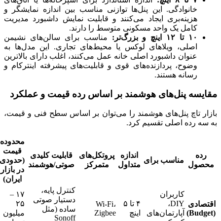
خانوادگی. این پنل‌ها توازنی مناسب بین اندازه نمایشگر و
هزینه‌بری ایجاد می‌کنند و قابلیت نمایش داشبورد مدیریت
کامل یک واحد مسکونی متوسط را دارند.
۱۰ تا ۱۲ اینچ و بزرگ‌تر:
مناسب برای سالن‌های نشیمن
اصلی، ویلاهای لوکس یا محیط‌های تجاری. این مدل‌ها به
عنوان داشبورد اصلی خانه عمل می‌کنند، اغلب دارای بالاترین
وضوح، پردازنده‌های قوی و قابلیت‌های پیشرفته اینترکام و
رسانه هستند.
مقایسه پنل‌های هوشمند بر اساس رده قیمت و عملکرد
بازار تاچ پنل‌های هوشمند را می‌توان بر اساس سطح فنی و قیمت،
به سه رده اصلی تقسیم کرد.
محدوده
قیمت
رده
اندازه
پروتکل‌های
قابلیت کلیدی
مناسب برای
(حدودی
محصول
متداول
متمرکز
صوتی/هوشمند
در بازار
ایران)
کنترل پایه،
کاربران
۱۷ –
دستیار صوتی
DIY،
۴ تا ۵
۲۵
اقتصادی
Wi-Fi،
ساده (مثل
(Budget)
آپارتمان‌های
اینچ
Zigbee
میلیون
Sonoff