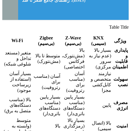
(BMS): راهنمای جامع صفر تا صد
Table Title
Zigbee
Z-Wave
KNX
Wi-Fi
ویژگی
(سیمی)
(بی‌سیم)
(بی‌سیم)
پایداری
بسیار بالا
بالا
متغیر (مستعد
و
(عدم نیاز به
(مش‌نتورک،
متوسط تا بالا
تداخل و
قابلیت
سرور
فرکانس
(مش‌نتورک)
شلوغی شبکه)
اطمینان
مرکزی)
اختصاصی)
نیازمند
آسان
بسیار آسان
آسان (مناسب
سهولت
متخصص و
(مناسب
(استفاده از
برای
نصب
کابل‌کشی
برای
زیرساخت
رتروفیت)
مجزا
رتروفیت)
موجود)
بسیار پایین
بسیار پایین
بالا (مناسب
مصرف
(مناسب
(مناسب
پایین
دستگاه‌های
انرژی
دستگاه‌های
دستگاه‌های
متصل به برق)
باتری‌دار)
باتری‌دار)
بسیار بالا
متوسط
بالا (اتصال
امنیت
(رمزگذاری
بالا
(وابسته به
سیمی)