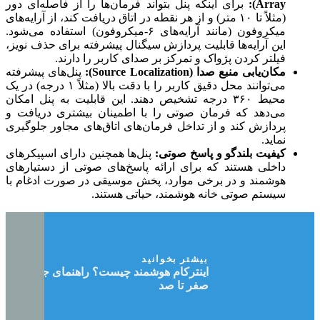
Array):
برای اینکه پنل بتواند فرمان‌ها را از فاصله‌ای دور
(مثلاً تا ۱۰ متر) و از هر نقطه در اتاق دریافت کند، از آرایه‌های
میکروفون (مانند آرایه‌های ۶-میکروفون) استفاده می‌شود.
این آرایه‌ها قابلیت پردازش سیگنال پیشرفته برای حذف نویز،
فیلتر کردن پژواک و تمرکز بر صدای کاربر را دارند.
مکان‌یابی منبع صدا (Source Localization):
پنل‌های پیشرفته
می‌توانند محل دقیق کاربر را با دقت بالا (مثلاً ۱ درجه) در یک
محیط ۳۶۰ درجه تشخیص دهند. این قابلیت به پنل امکان
می‌دهد که فرمان صوتی را با اطمینان بیشتری دریافت و
پردازش کند و از تداخل فرمان‌های اتاق‌های مجاور جلوگیری
نماید.
کیفیت بلندگو و پاسخ صوتی:
پنل‌ها همچنین دارای اسپیکرهای
داخلی هستند که برای ارائه پاسخ‌های صوتی از دستیارهای
هوشمند و در برخی موارد، پخش موسیقی در صورت ادغام با
سیستم صوتی خانه هوشمند، حیاتی هستند.
بیشتر بخوانید
اینترکام هوشمند چیست؟ راهنمای جامع
صفر تا صد