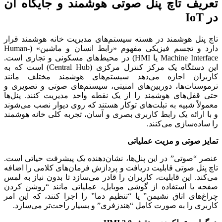
تعریف تاچ پنل صوتی هوشمند و جایگاه آن
در IoT
تاچ پنل هوشمند در هسته سیستم‌های مدیریت خانه هوشمند قرار
دارد و تجسم فیزیکی مفهوم «رابط انسان و ماشین» (Human-
Machine Interface یا HMI) در محیط‌های مسکونی و تجاری است.
این دستگاه یک مرکز کنترل مرکزی (Central Hub) است که به
کاربران اجازه می‌دهد سیستم‌های هوشمند مختلف مانند
ترموستات‌ها، دوربین‌های امنیتی، سیستم‌های صوتی و تصویری و
حتی قفل‌های هوشمند را از یک نقطه واحد مدیریت کنند. پنل‌ها
معمولاً شبیه به تبلت‌های توکار هستند که روی دیوار نصب می‌شوند
و با ارائه یک رابط کاربری بصری و آسان، تجربه کلی خانه هوشمند
را ساده‌سازی می‌کنند.
تمایز صوتی و مزیت عملیاتی
عنصر “صوتی” در این پنل‌ها، نشان‌دهنده یک پیشرفت حیاتی است.
تاچ پنل صوتی قابلیت دریافت و پردازش فرمان‌های کلامی را اضافه
می‌کند. این قابلیت، کاربران را قادر می‌سازد تا بدون نیاز به لمس
صفحه یا استفاده از گوشی موبایل، عملیاتی مانند “روشن کردن
چراغ‌های اتاق نشیمن” یا “تنظیم دما” را اجرا کنند، که این امر
کاربری را به صورت کامل “هندزفری” و بسیار راحت‌تر می‌سازد.