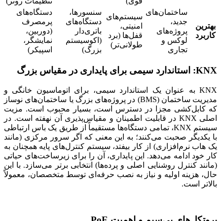
قوی)
تنظیمات روتر)
ساختمان‌های
سنسورها،
دستگاه‌های
سیستم‌های
جدید،
دستگاه‌های
پرمصرف
بهترین
امنیتی،
پروژه‌های
باتری‌دار
(دوربین،
کاربرد
قفل‌ها (برد
لوکس و
(اکوسیستم
نمایشگر،
طولانی‌تر)
تجاری
بزرگ)
اسپیکر)
KNX: استاندارد سیمی برای پایداری در مقیاس بزرگ
KNX به عنوان یک استاندارد سیمی، برای اتوماسیون خانگی و
مدیریت ساختمان (BMS) در پروژه‌های بزرگ یا ساختمان‌های نوساز
که کابل‌کشی مجزا در دسترس است، بسیار محبوب است. مزیت
اصلی KNX در قابلیت اطمینان و مقیاس‌پذیری آن نهفته است. در
سیستم KNX، تمامی دستگاه‌ها مستقیماً از طریق یک باس ارتباطی
با یکدیگر صحبت می‌کنند؛ به این معنی که اگر سرور مرکزی (مانند
یک هاب نرم‌افزاری) از کار بیفتد، سیستم کنترل‌های پایه همچنان به
کار خود ادامه می‌دهد. این پایداری، آن را برای زیرساخت‌های حیاتی
(مانند کنترل روشنایی اصلی و پرده‌ها) انتخابی برتر می‌سازد. با این
حال، هزینه اولیه و نیاز به نصب حرفه‌ای توسط متخصصان، معمولاً
بالاتر است.
پروتکل‌های بی‌سیم و اهمیت PoE