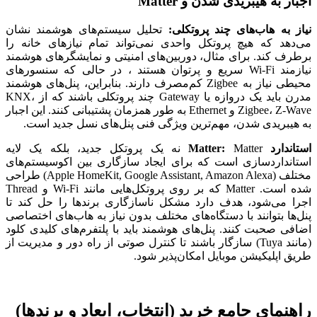
اجبار به هیبریدی شدن و Matter
نیاز به هاب‌های چند پروتکلی:
تحلیل سیستم‌های هوشمند نشان
می‌دهد که هیچ پروتکل واحدی نمی‌تواند تمام نیازهای خانه را
برطرف کند. برای مثال، دوربین‌های امنیتی و نمایشگرهای هوشمند
نیازمند Wi-Fi سریع و پرتوان هستند ، در حالی که سنسورهای
محیطی نیاز به Zigbee کم‌مصرف دارند. بنابراین، پنل‌های هوشمند
مدرن باید یک دروازه یا Gateway چند پروتکلی باشند که از KNX،
Zigbee، Z-Wave و Ethernet به طور همزمان پشتیبانی کنند. این اجبار
به هیبریدی شدن، مهم‌ترین ویژگی فنی پنل‌های نسل جدید است.
استاندارد Matter:
Matter نه یک پروتکل جدید، بلکه یک لایه
استانداردسازی است که برای ایجاد سازگاری بین اکوسیستم‌های
مختلف (Apple HomeKit, Google Assistant, Amazon Alexa) طراحی
شده است. Matter که بر روی پروتکل‌هایی مانند Wi-Fi و Thread
اجرا می‌شود، هدف دارد مشکل ناسازگاری برندها را حل کند تا
پنل‌ها بتوانند با دستگاه‌های مختلف بدون نیاز به هاب‌های اختصاصی
اضافی صحبت کنند. پنل‌های هوشمند باید با پلتفرم‌های کلیدی کلود
(مانند Tuya) سازگار باشند تا کنترل صوتی از راه دور و مدیریت از
طریق اپلیکیشن موبایل امکان‌پذیر شود.
راهنمای جامع خرید (انتخاب، ابعاد و برندها)