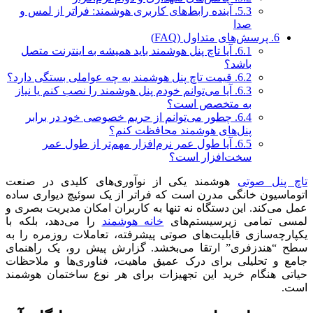
5.3.
آینده رابط‌های کاربری هوشمند: فراتر از لمس و
صدا
6.
پرسش‌های متداول (FAQ)
6.1.
آیا تاچ پنل هوشمند باید همیشه به اینترنت متصل
باشد؟
6.2.
قیمت تاچ پنل هوشمند به چه عواملی بستگی دارد؟
6.3.
آیا می‌توانم خودم پنل هوشمند را نصب کنم یا نیاز
به متخصص است؟
6.4.
چطور می‌توانم از حریم خصوصی خود در برابر
پنل‌های هوشمند محافظت کنم؟
6.5.
آیا طول عمر نرم‌افزار مهم‌تر از طول عمر
سخت‌افزار است؟
تاچ پنل صوتی
هوشمند یکی از نوآوری‌های کلیدی در صنعت
اتوماسیون خانگی مدرن است که فراتر از یک سوئیچ دیواری ساده
عمل می‌کند. این دستگاه نه تنها به کاربران امکان مدیریت بصری و
لمسی تمامی زیرسیستم‌های
خانه هوشمند
را می‌دهد، بلکه با
یکپارچه‌سازی قابلیت‌های صوتی پیشرفته، تعاملات روزمره را به
سطح “هندزفری” ارتقا می‌بخشد. گزارش پیش رو، یک راهنمای
جامع و تحلیلی برای درک عمیق ماهیت، فناوری‌ها و ملاحظات
حیاتی هنگام خرید این تجهیزات برای هر نوع ساختمان هوشمند
است.