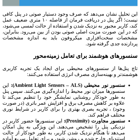
این تحلیل نشان می‌دهد که صرف وجود دستیار صوتی در پنل کافی
نیست؛ اگر پنل در دریافت فرمان از فاصله ۱۰ متری ضعیف عمل
کند، کاربر مجبور به نزدیک شدن و استفاده از حالت لمسی می‌شود،
که در این صورت مزیت اصلی صوتی بودن از بین می‌رود. بنابراین،
مشخصات سخت‌افزاری میکروفون باید به اندازه مشخصات
پردازنده جدی گرفته شود.
سنسورهای هوشمند برای تعامل زمینه‌محور
تاچ پنل‌ها از سنسورهای محیطی برای ایجاد یک تجربه کاربری
هوشمندتر و بهینه‌سازی مصرف انرژی استفاده می‌کنند:
سنسور نور محیطی (Ambient Light Sensors – ALS):
این
سنسورها میزان نور محیط را اندازه‌گیری می‌کنند. سپس پنل
به طور خودکار روشنایی نمایشگر خود را تنظیم می‌کند تا
علاوه بر کاهش مصرف برق و افزایش عمر باتری (در صورت
وجود) ، تجربه بصری بهتری را برای کاربر در شرایط نوری
مختلف فراهم کند.
سنسور مجاورت (Proximity):
این سنسورها حضور کاربر در
نزدیکی پنل را تشخیص می‌دهند. این ویژگی به پنل امکان
می‌دهد تا هنگام نزدیک شدن کاربر، به طور خودکار از حالت
استندبای خارج شده و روشن شود، و برای تعامل سریع آماده