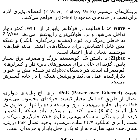
پروتکل‌های بی‌سیم (Z-Wave, Zigbee, Wi-Fi) انعطاف‌پذیری لازم
برای نصب در خانه‌های موجود (Retrofit) را فراهم می‌کنند.
Z-Wave:
با فعالیت در فرکانس پایین‌تر از Wi-Fi، کمتر دچار
تداخل می‌شود و برد طولانی‌تری را پوشش می‌دهد. Z-Wave
به خاطر رمزگذاری قوی (مشابه رمزگذاری بانکی) و شبکه
مش قابل اعتمادش، برای دستگاه‌های امنیتی مانند قفل‌های
هوشمند انتخابی قابل اعتماد است.
Zigbee:
با داشتن یک اکوسیستم بزرگ و مصرف برق بسیار
پایین، گزینه‌ای عالی برای سنسورهای باتری‌دار و کنترلرهای
کم‌مصرف است. هر دستگاه Zigbee در شبکه مش به عنوان
تکرارکننده عمل می‌کند و پوشش شبکه را در خانه گسترش
می‌دهد.
اهمیت PoE (Power over Ethernet):
برای تاچ پنل‌های دیواری،
اتصال از طریق PoE یک معیار کیفیت حرفه‌ای محسوب می‌شود.
PoE به پنل اجازه می‌دهد تا برق و شبکه داده را تنها از طریق یک
کابل اترنت (RJ45) تأمین کند. این رویکرد ثبات شبکه را تضمین
کرده، از وابستگی به شبکه بی‌سیم شلوغ Wi-Fi جلوگیری می‌کند و
نصب را برای عملکرد ۲۴/۷ ساده می‌سازد. وجود اتصال PoE در پنل،
نشان‌دهنده تعهد سازنده به ارائه یک راه‌حل پایدار و حرفه‌ای است.