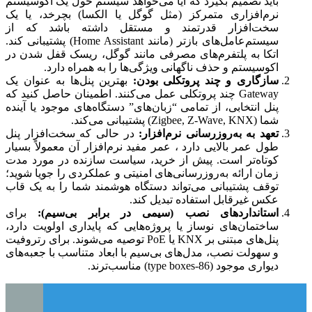
باید تصمیم بگیرد که آیا می‌خواهد سیستم حول یک اکوسیستم
نرم‌افزاری متمرکز (مثل گوگل یا الکسا) بچرخد، یا یک
سخت‌افزار قدرتمند و مستقل داشته باشد که از
سیستم‌عامل‌های بازتر (مانند Home Assistant) پشتیبانی کند.
اتکا به پلتفرم‌های مصرفی مانند گوگل، ریسک قفل شدن در
اکوسیستم و حذف ناگهانی ویژگی‌ها را به همراه دارد.
سازگاری و چند پروتکلی بودن:
بهترین پنل‌ها به عنوان یک
Gateway چند پروتکلی عمل می‌کنند. اطمینان حاصل کنید که
پنل انتخابی، از تمامی “زبان‌های” دستگاه‌های موجود یا آینده
شما (Zigbee, Z-Wave, KNX) پشتیبانی می‌کند.
تعهد به به‌روزرسانی نرم‌افزار:
در حالی که سخت‌افزار پنل
طول عمر بالایی دارد ، عمر مفید نرم‌افزار آن معمولاً بسیار
کوتاه‌تر است. پیش از خرید، سیاست سازنده در مورد مدت
زمان ارائه به‌روزرسانی‌های امنیتی و عملکردی را جویا شوید؛
توقف پشتیبانی می‌تواند دستگاه هوشمند شما را به یک قاب
عکس غیرقابل استفاده تبدیل کند.
استانداردهای نصب (سیمی در برابر بی‌سیم):
برای
ساختمان‌های نوساز یا پروژه‌هایی که پایداری اولویت دارد،
پنل‌های مبتنی بر KNX یا PoE توصیه می‌شوند. برای رتروفیت
و سهولت نصب، مدل‌های بی‌سیم با ابعاد متناسب با جعبه‌های
دیواری موجود (86-type boxes) مناسب‌ترند.