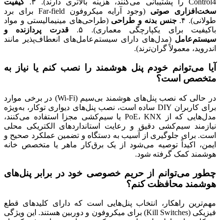
Control4 را پشتیبانی می‌کنند، هزینه بالاتری دارند). ۳.
کیفیت
سخت‌افزاری صوتی
(وجود آرایه میکروفون Far-field برای برد
طولانی). ۴.
جنس بدنه و طراحی
(طراحی‌های مینیمالیستی و مواد
باکیفیت برای یکپارچگی معماری). ۵.
قدرت پردازنده و
سیستم‌عامل
(مدل‌های دارای سیستم‌عامل‌های انعطاف‌پذیر مانند
اندروید، معمولاً گران‌ترند).
آیا می‌توانم خودم پنل هوشمند را نصب کنم یا نیاز به
متخصص است؟
در حالی که نصب پنل‌های هوشمند بی‌سیم (Wi-Fi) در برخی موارد
برای کاربران DIY ساده است، نصب پنل‌های دیواری توکار، به‌ویژه
مدل‌هایی که از PoE، KNX یا سیم‌کشی مجزا استفاده می‌کنند،
نیازمند سیم‌کشی دقیق و رعایت استانداردهای الکتریکی محلی
است. برای جلوگیری از آسیب به دستگاه و تضمین عملکرد صحیح و
ایمن، اکیداً توصیه می‌شود از یک برق‌کار ماهر یا متخصص خانه
هوشمند کمک گرفته شود.
چطور می‌توانم از حریم خصوصی خود در برابر پنل‌های
هوشمند محافظت کنم؟
مهم‌ترین راهکار، انتخاب پنل‌هایی است که دارای کلیدهای قطع
فیزیکی (Kill Switches) برای میکروفون و دوربین هستند. این ویژگی