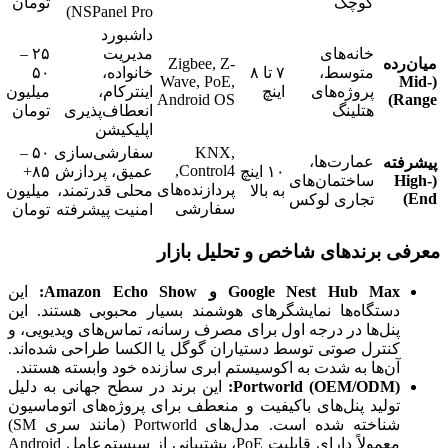
کوچک
تومان
NSPanel Pro)
داشبورد
خانه‌های
مدیریت
۲۵ –
میان‌رده
Zigbee, Z-
متوسط،
۷ تا ۸
خانواده،
۵۰
Wave, PoE,
(Mid-
پروژه‌های
اینچ
اینترکام،
میلیون
Android OS
Range)
هتلینگ
انعطاف‌پذیری
تومان
اپلیکیشن
KNX,
سفارشی‌سازی
۵۰ –
عمارت‌ها،
پیشرفته
Control4,
۱۰ اینچ
عمیق، پردازش
۸۵+
(High-
ساختمان‌های
پردازنده‌های
به بالا
محلی قدرتمند،
میلیون
End)
تجاری لوکس
سفارشی
امنیت پیشرفته
تومان
معرفی برندهای شاخص و تحلیل بازار
Google Nest Hub Max و Amazon Echo Show:
این
دستگاه‌ها نمایشگرهای هوشمند بسیار محبوبی هستند. این
پنل‌ها در درجه اول برای مصرف رسانه، تماس‌های ویدیویی، و
کنترل صوتی توسط دستیاران گوگل یا الکسا طراحی شده‌اند.
آن‌ها به شدت به اکوسیستم ابری سازنده خود وابسته هستند.
Portworld (OEM/ODM):
این برند در سطح جهانی به دلیل
تولید پنل‌های باکیفیت و منعطف برای پروژه‌های اتوماسیون
شناخته شده است. مدل‌های Portworld (مانند سری SM)
معمولاً دارای قابلیت PoE، پشتیبانی از سیستم‌عامل Android