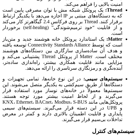
امنیت بالایی را فراهم می‌کند.
Thread:
یک پروتکل شبکه مش با توان مصرفی پایین است
که به دستگاه‌های مبتنی بر IP اجازه می‌دهد با یکدیگر ارتباط
برقرار کنند. Thread بر روی فرکانس 2.4 گیگاهرتز کار می‌کند
و از قابلیت “خود ترمیم‌شوندگی” (self-healing) برخوردار
است.
Matter:
یک استاندارد پروتکل خانه هوشمند جدید و متن‌باز
است که توسط Connectivity Standards Alliance توسعه یافته
و هدف آن ساده‌سازی سازگاری بین دستگاه‌های هوشمند
مختلف است. Matter از پروتکل Thread پشتیبانی می‌کند و
مزایایی مانند قابلیت همکاری بیشتر، راه‌اندازی ساده‌تر،
آینده‌نگری و رمزنگاری سرتاسری را ارائه می‌دهد.
سیستم‌های سیمی:
در این نوع خانه‌ها، تمامی تجهیزات و
دستگاه‌ها از طریق سیم‌کشی به یکدیگر متصل می‌شوند. این
سیستم‌ها معمولاً در خانه‌های نوساز مورد استفاده قرار
می‌گیرند و از لحاظ امنیت بیشتر مورد توجه هستند.
پروتکل‌هایی مانند KNX، Ethernet، BACnet، Modbus، S-BUS
و UPB در این دسته قرار می‌گیرند. سیستم‌های سیمی
پایداری و قابلیت اطمینان بالاتری دارند و کمتر در معرض
تداخلات بی‌سیم قرار می‌گیرند.
سیستم‌های کنترل