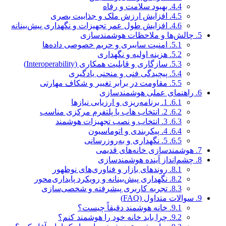
4.4.
بهبود سلامت و رفاه
4.5.
افزایش ارزش ملک و جذابیت بصری
4.6.
افزایش طول عمر تجهیزات و نگهداری پیش‌بینانه
5.
چالش‌ها و ملاحظات هوشمندسازی
5.1.
امنیت سایبری و حریم خصوصی داده‌ها
5.2.
هزینه اولیه و نگهداری
5.3.
سازگاری و قابلیت همکاری (Interoperability)
5.4.
پیچیدگی فنی و منحنی یادگیری
5.5.
مقاومت در برابر تغییر و شکاف مهارتی
6.
راهنمای عملی هوشمندسازی
6.1.
1. برنامه‌ریزی و ارزیابی نیازها
6.2.
2. انتخاب هاب یا پلتفرم مرکزی مناسب
6.3.
3. انتخاب و نصب تجهیزات هوشمند
6.4.
4. پیکربندی و اتوماسیون
6.5.
5. نگهداری و به‌روزرسانی
7.
هوشمندسازی خانه‌های قدیمی
8.
چشم‌انداز آینده هوشمندسازی
8.1.
روندهای بازار و فناوری‌های نوظهور
8.2.
نگهداری پیش‌بینانه و رویکرد پایداری‌محور
8.3.
تجربه کاربری پیشرفته و شخصی‌سازی
9.
سوالات متداول (FAQ)
9.1.
خانه هوشمند دقیقاً چیست؟
9.2.
چرا باید خانه خود را هوشمند کنم؟