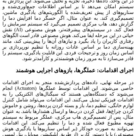
در این واحد، داده‌ها ذخیره، تجزیه و تحلیل می‌شوند. این پردازش به
سیستم امکان می‌دهد تا بر اساس اطلاعات جمع‌آوری‌شده و
سناریوهای از پیش تعریف‌شده یا الگوریتم‌های یادگیری ماشین،
تصمیم‌گیری کند. به عنوان مثال، اگر حسگر دما افزایش دما را
گزارش دهد، هاب مرکزی تصمیم می‌گیرد که سیستم سرمایش را
فعال کند. در سیستم‌های پیشرفته‌تر، هوش مصنوعی (AI) نقش
حیاتی در این مرحله ایفا می‌کند. هوش مصنوعی قادر است الگوهای
رفتاری کاربران را یاد بگیرد و نیازهای آن‌ها را پیش‌بینی کند، مانند
بهینه‌سازی دما بر اساس عادات روزانه یا تنظیم نورپردازی بر
اساس زمان روز و ترجیحات فردی. این قابلیت یادگیری، سیستم را
قادر می‌سازد تا به مرور زمان هوشمندتر و کارآمدتر شود.
اجرای اقدامات: عملگرها، بازوهای اجرایی هوشمند
در مرحله نهایی، داده‌های پردازش‌شده منجر به اجرای اقدامات
خاصی می‌شوند. این اقدامات توسط عملگرها (Actuators) انجام
می‌شوند که دستگاه‌هایی هستند که سیگنال‌های الکتریکی را به
اقدامات فیزیکی تبدیل می‌کنند. این اقدامات می‌تواند شامل کنترل
لوازم خانگی، تنظیم دما، باز و بسته کردن پرده‌ها، روشن و خاموش
کردن چراغ‌ها، قفل کردن درب‌ها و ارسال هشدارها باشد. به عنوان
مثال، پس از تصمیم‌گیری هاب مرکزی، عملگر مربوط به سیستم
تهویه مطبوع فعال شده و دما را تنظیم می‌کند. این اقدامات
می‌توانند به صورت خودکار (بر اساس سناریوها یا یادگیری هوش
مصنوعی) یا با دستور کاربر (از طریق اپلیکیشن موبایل، پنل لمسی