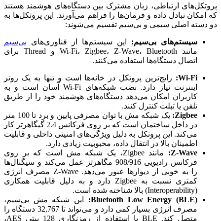
پروتکل‌های ارتباطی، زبان مشترک بین دستگاه‌های هوشمند هستند
که امکان تبادل داده و فرمان‌ها را فراهم می‌آورند. این پروتکل‌ها به
دو دسته اصلی سیمی و بی‌سیم تقسیم می‌شوند:
سیستم‌های بی‌سیم:
این سیستم‌ها از فناوری‌های
بی‌سیم
مانند Wi-Fi، Zigbee، Z-Wave، Bluetooth و Thread برای
اتصال دستگاه‌ها استفاده می‌کنند.
Wi-Fi:
رایج‌ترین پروتکل در خانه‌ها است و تنها به یک روتر
اینترنت نیاز دارد. نصب شبکه‌های Wi-Fi آسان است و به
کاربران امکان می‌دهد دستگاه‌های هوشمند خود را از طریق
تلفن یا تبلت کنترل کنند.
Zigbee:
یک شبکه مش با توان مصرفی پایین و برد تا 100 متر
در داخل ساختمان است که بر روی فرکانس 2.4 گیگاهرتز کار
می‌کند. این پروتکل به دلیل ویژگی‌های امنیتی داخلی و قابلیت
اطمینان بالا در انتقال داده، محبوبیت زیادی دارد.
Z-Wave:
مانند Zigbee، یک شبکه مش است که بر روی
فرکانس رادیویی 908/916 مگاهرتز عمل می‌کند و سیگنال‌ها
را به خوبی از دیوارها عبور می‌دهد. Z-Wave مصرف انرژی
کمتری نسبت به Zigbee دارد و به دلیل قابلیت همکاری
(Interoperability) بالا شناخته شده است.
Bluetooth Low Energy (BLE):
این شبکه مش بی‌سیم،
مصرف انرژی بسیار کمی دارد و می‌تواند تا 32,767 دستگاه را
متصل کند. BLE با استفاده از رمزنگاری 128 بیتی AES،