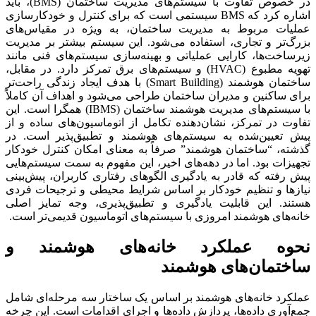
در خصوص تفاوت با سیستم‌های مدیریت ساختمان (BMS)، باید
اشاره کرد که BMS سیستمی است که برای کنترل و خودکارسازی
عملیات مربوط به مدیریت ساختمان، به ویژه در مقیاس‌های
بزرگ‌تر و تجاری، استفاده می‌شود. این سیستم بیشتر بر مدیریت
زیرساخت‌ها، کارایی عملیاتی و بهینه‌سازی سیستم‌های فنی مانند
تهویه مطبوع (HVAC) و سیستم‌های برق تمرکز دارد. در مقابل،
ساختمان هوشمند (Smart Building) با هدف ایجاد زندگی راحت‌تر
برای ساکنین و مدیران ساختمان طراحی می‌شود و اهداف آن کاملاً
با سیستم‌های مدیریت هوشمند ساختمان (IBMS) همگرا است. این
تفاوت در تمرکز، نشان‌دهنده تکامل از اتوماسیون‌های ساده و از
پیش تعیین‌شده به سیستم‌های هوشمند و تطبیق‌پذیر است. در
گذشته، “ساختمان هوشمند” صرفاً به معنای امکان کنترل خودکار
تجهیزات بود. اما در دهه‌های اخیر، این مفهوم به سمت سیستم‌هایی
پیش رفته که قادر به یادگیری الگوهای رفتاری کاربران، پیش‌بینی
نیازها و تنظیم خودکار بر اساس شرایط محیطی و ترجیحات فردی
هستند. این قابلیت یادگیری و تطبیق‌پذیری، وجه تمایز اصلی
خانه‌های هوشمند امروزی با سیستم‌های اتوماسیون قدیمی‌تر است.
نحوه عملکرد خانه‌های هوشمند و
ساختمان‌های هوشمند
عملکرد خانه‌های هوشمند بر اساس یک ساختار سه مرحله‌ای شامل
جمع‌آوری داده‌ها، پردازش داده‌ها و اجرای اقدامات است. این چرخه