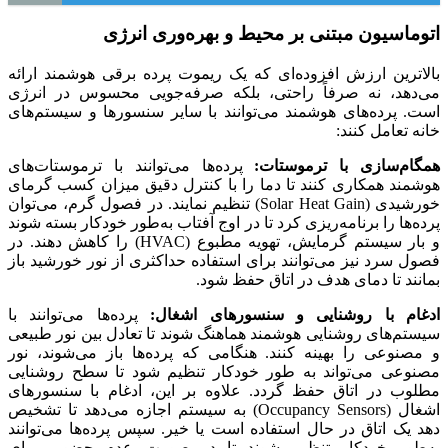
اتوماسیون مبتنی بر محیط و بهره‌وری انرژی
بالاترین ارزش افزوده‌ای که یک ریموت پرده برقی هوشمند ارائه
می‌دهد، نه صرفاً راحتی، بلکه صرفه‌جویی محسوس در انرژی
است. پرده‌های هوشمند می‌توانند با سایر سنسورها و سیستم‌های
خانه تعامل کنند:
همگام‌سازی با ترموستات:
پرده‌ها می‌توانند با ترموستات‌های
هوشمند همکاری کنند تا دما را با کنترل دقیق میزان کسب گرمای
خورشیدی (Solar Heat Gain) تنظیم نمایند. در فصول گرم، می‌توان
پرده‌ها را برنامه‌ریزی کرد تا در اوج آفتاب به‌طور خودکار بسته شوند
و بار سیستم گرمایش، تهویه مطبوع (HVAC) را کاهش دهند. در
فصول سرد نیز می‌توانند برای استفاده حداکثری از نور خورشید باز
بمانند تا دمای هدف در اتاق حفظ شود.
ادغام با روشنایی و سنسورهای اشغال:
پرده‌ها می‌توانند با
سیستم‌های روشنایی هوشمند هماهنگ شوند تا تعادل بین نور طبیعی
و مصنوعی را بهینه کنند. هنگامی که پرده‌ها باز می‌شوند، نور
مصنوعی می‌تواند به طور خودکار تنظیم شود تا سطح روشنایی
مطلوب در اتاق حفظ گردد. علاوه بر این، ادغام با سنسورهای
اشغال (Occupancy Sensors) به سیستم اجازه می‌دهد تا تشخیص
دهد یک اتاق در حال استفاده است یا خیر. سپس پرده‌ها می‌توانند
به‌طور خودکار تنظیم شوند تا در صورت عدم حضور، برای