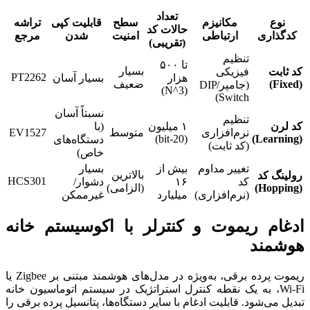
تعداد
نوع
مکانیزم
سطح
قابلیت کپی
تراشه
حالات کد
کدگذاری
ارتباطی
امنیت
شدن
مرجع
(تقریبی)
تنظیم
تا ۵۰۰
بسیار
کد ثابت
فیزیکی
PT2262
هزار
بسیار آسان
(Fixed)
ضعیف
(جامپر/DIP
(3^N)
Switch)
نسبتاً آسان
تنظیم
کد لرن
۱ میلیون
(با
نرم‌افزاری
متوسط
EV1527
(20-bit)
(Learning)
دستگاه‌های
(کد ثابت)
خاص)
تغییر مداوم
بیش از
بسیار
بالاترین
رولینگ کد
HCS301
کد
۱۶
دشوار/
(Hopping)
(الزامی)
(نرم‌افزاری)
میلیارد
غیرممکن
ادغام ریموت و کنترلر با اکوسیستم خانه
هوشمند
ریموت پرده برقی، به‌ویژه در مدل‌های هوشمند مبتنی بر Zigbee یا
Wi-Fi، به یک نقطه کنترل استراتژیک در سیستم اتوماسیون خانه
تبدیل می‌شود. قابلیت ادغام با سایر دستگاه‌ها، پتانسیل پرده برقی را