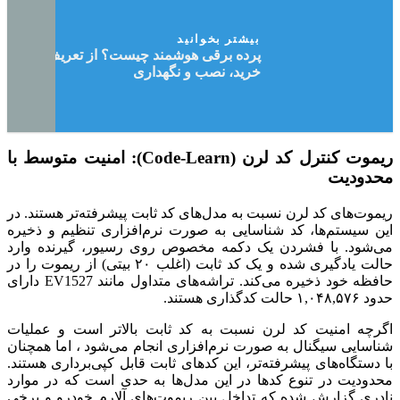
بیشتر بخوانید
پرده برقی هوشمند چیست؟ از تعریف تا
خرید، نصب و نگهداری
ریموت کنترل کد لرن (Code-Learn): امنیت متوسط با
محدودیت
ریموت‌های کد لرن نسبت به مدل‌های کد ثابت پیشرفته‌تر هستند. در
این سیستم‌ها، کد شناسایی به صورت نرم‌افزاری تنظیم و ذخیره
می‌شود. با فشردن یک دکمه مخصوص روی رسیور، گیرنده وارد
حالت یادگیری شده و یک کد ثابت (اغلب ۲۰ بیتی) از ریموت را در
حافظه خود ذخیره می‌کند. تراشه‌های متداول مانند EV1527 دارای
حدود ۱,۰۴۸,۵۷۶ حالت کدگذاری هستند.
اگرچه امنیت کد لرن نسبت به کد ثابت بالاتر است و عملیات
شناسایی سیگنال به صورت نرم‌افزاری انجام می‌شود ، اما همچنان
با دستگاه‌های پیشرفته‌تر، این کدهای ثابت قابل کپی‌برداری هستند.
محدودیت در تنوع کدها در این مدل‌ها به حدی است که در موارد
نادری گزارش شده که تداخل بین ریموت‌های آلارم خودرو و برخی