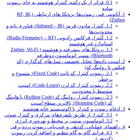
0.1.
فراتر از یک دکمه: کنترلر هوشمند به جای ریموت
ساده
1.
آناتومی فنی ریموت‌ها: پروتکل‌های ارتباطی (RF, IR,
Zigbee)
1.1.
کنترل مادون قرمز (Infrared – IR): فناوری پایه و
محدودیت‌ها
1.2.
کنترل فرکانس رادیویی (Radio Frequency – RF):
استاندارد غیر هوشمند
1.3.
پروتکل‌های پیشرفته و هوشمند (Zigbee, Wi-Fi,
Bluetooth): مسیر اتوماسیون دوطرفه
2.
امنیت داده‌ها: تحلیل تخصصی نسل‌های کدگذاری (کد
فیکس تا رولینگ کد)
2.1.
ریموت کنترل کد ثابت (Fixed Code): منسوخ و
پرخطر
2.2.
ریموت کنترل کد لرن (Code-Learn): امنیت
متوسط با محدودیت
2.3.
ریموت کنترل رولینگ کد (Rolling Code) یا هاپینگ
کد (Hopping Code): بالاترین سطح امنیت
3.
ادغام ریموت و کنترلر با اکوسیستم خانه هوشمند
3.1.
کنترل از طریق پلتفرم‌های مرکزی و کنترل صوتی
3.2.
اتوماسیون مبتنی بر محیط و بهره‌وری انرژی
4.
راهنمای عملیاتی، کددهی و عیب‌یابی ریموت پرده برقی
4.1.
فرآیند گام به گام تنظیم و اضافه کردن ریموت
(کددهی)