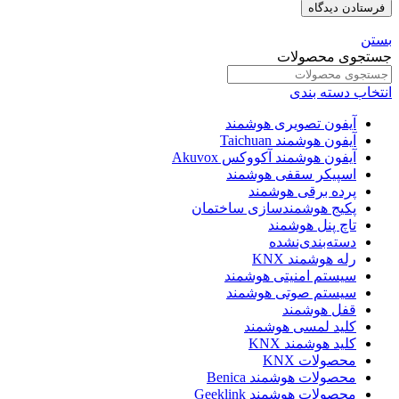
بستن
جستجوی محصولات
انتخاب دسته بندی
آیفون تصویری هوشمند
آیفون هوشمند Taichuan
آیفون هوشمند آکووکس Akuvox
اسپیکر سقفی هوشمند
پرده برقی هوشمند
پکیج هوشمندسازی ساختمان
تاچ پنل هوشمند
دسته‌بندی‌نشده
رله هوشمند KNX
سیستم امنیتی هوشمند
سیستم صوتی هوشمند
قفل هوشمند
کلید لمسی هوشمند
کلید هوشمند KNX
محصولات KNX
محصولات هوشمند Benica
محصولات هوشمند Geeklink