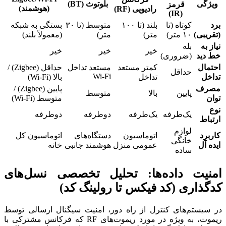
ویژگی
بلوتوث (BT)
قرمز
(هوشمند)
رادیویی (RF)
(IR)
برد
کوتاه (تا
بلند (تا ۱۰۰
متوسط (تا ۳۰
بستگی به شبکه
(تقریبی)
۱۰ متر)
متر)
متر)
(معمولاً بلند)
نیاز به
بله
خیر
خیر
خیر
خط دید
(ضروری)
احتمال
کمتر مستعد
مستعد تداخل
حداقل (Zigbee) /
حداقل
Wi-Fi
تداخل
تداخل
بالا (Wi-Fi)
مصرف
پایین (Zigbee) /
پایین
بالا
متوسط
توان
متوسط (Wi-Fi)
نوع
یک‌طرفه
یک‌طرفه
دوطرفه
دوطرفه
ارتباط
لوازم
کاربرد
اتوماسیون
دستگاه‌های
اتوماسیون کل
خانگی
ایده آل
عمومی منزل
هوشمند جانبی
خانه
ساده
امنیت داده‌ها: تحلیل تخصصی نسل‌های
کدگذاری (کد فیکس تا رولینگ کد)
در سیستم‌های کنترل از راه دور، امنیت سیگنال ارسالی توسط
ریموت، به ویژه در مورد ریموت‌های RF که فرکانس مشترکی با