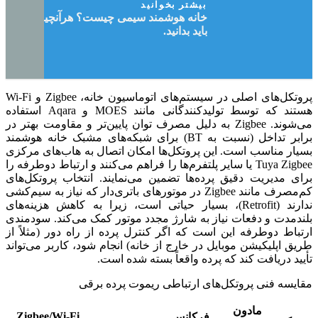
بیشتر بخوانید
خانه هوشمند سیمی چیست؟ هرآنچیزی که
باید بدانید.
پروتکل‌های اصلی در سیستم‌های اتوماسیون خانه، Zigbee و Wi-Fi
هستند که توسط تولیدکنندگانی مانند MOES و Aqara استفاده
می‌شوند. Zigbee به دلیل مصرف توان پایین‌تر و مقاومت بهتر در
برابر تداخل (نسبت به BT) برای شبکه‌های مشبک خانه هوشمند
بسیار مناسب است. این پروتکل‌ها امکان اتصال به هاب‌های مرکزی
Tuya Zigbee یا سایر پلتفرم‌ها را فراهم می‌کنند و ارتباط دوطرفه را
برای مدیریت دقیق پرده‌ها تضمین می‌نمایند. انتخاب پروتکل‌های
کم‌مصرف مانند Zigbee در موتورهای باتری‌دار که نیاز به سیم‌کشی
ندارند (Retrofit)، بسیار حیاتی است، زیرا به کاهش هزینه‌های
بلندمدت و دفعات نیاز به شارژ مجدد موتور کمک می‌کند. سودمندی
ارتباط دوطرفه این است که اگر کنترل پرده از راه دور (مثلاً از
طریق اپلیکیشن موبایل در خارج از خانه) انجام شود، کاربر می‌تواند
تأیید دریافت کند که پرده واقعاً بسته شده است.
مقایسه فنی پروتکل‌های ارتباطی ریموت پرده برقی
مادون
Zigbee/Wi-Fi
فرکانس