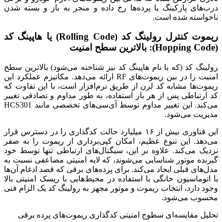
درب‌های پارکینگ یا پرده‌ها رخ داده و منجر به باز و بسته شدن
ناخواسته شده است.
ریموت کنترل رولینگ کد (Rolling Code) یا هاپینگ کد
(Hopping Code): بالاترین سطح امنیت
رولینگ کد (که با نام هاپینگ کد نیز شناخته می‌شود) بالاترین سطح
امنیت را در بین ریموت‌های RF ارائه می‌دهد. مکانیزم عملکرد این
ریموت‌ها مشابه کد لرن از طریق نرم‌افزار است، با این تفاوت که
کد ارتباطی پس از هر بار استفاده، به طور مداوم و تصادفی تغییر
می‌کند. این تغییر مداوم توسط آی‌سی‌های تخصصی مانند HCS301
مدیریت می‌شود.
این فناوری بیش از ۱۶ میلیارد حالت کدگذاری را در دسترس قرار
می‌دهد. این تنوع عظیم، امکان کپی‌برداری از ریموت را به صفر
نزدیک می‌کند. علاوه بر این، سیگنال‌های ارتباطی تنها توسط خود
گیرنده موتور شناسایی می‌شوند، که لایه امنیتی مضاعفی نسبت به
مدل‌های قبلی ایجاد می‌کند. برای پرده‌های برقی که قصد ادغام آن‌ها
با اتوماسیون خانگی یا استفاده در محیط‌هایی با ریسک امنیتی بالا
وجود دارد، انتخاب ریموت و موتور مجهز به رولینگ کد یک الزام فنی
محسوب می‌شود.
تحلیل مقایسه‌ای سطوح امنیتی کدگذاری ریموت‌های پرده برقی