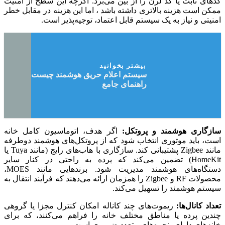
کدهای ثابت یا کد لرن را از بین می‌برد. اگرچه این سطح از امنیت
ممکن است هزینه بالاتری داشته باشد ، اما این هزینه در مقابل خطر
امنیتی و نیاز به یک سیستم قابل اعتماد، توجیه‌پذیر است.
بیشتر بخوانید
سیستم اعلام حریق هوشمند چیست؟ -
راهنمای جامع
سازگاری هوشمند و پروتکل:
اگر هدف، اتوماسیون کامل خانه
است، باید موتوری انتخاب شود که از پروتکل‌های هوشمند دوطرفه
مانند Zigbee پشتیبانی کند. سازگاری با هاب‌های رایج (مانند Tuya یا
HomeKit) تضمین می‌کند که پرده به راحتی در کنار سایر
دستگاه‌های هوشمند مدیریت شود. برندهایی مانند MOES،
محصولات RF و Zigbee را همزمان ارائه می‌دهند که فرآیند انتقال به
سیستم هوشمند را تسهیل می‌کند.
تعداد کانال‌ها:
ریموت‌های چند کاناله امکان کنترل مجزا یا گروهی
چندین پرده یا مناطق مختلف خانه را فراهم می‌کنند، که برای
خانه‌های دارای پنجره‌های متعدد ضروری است.