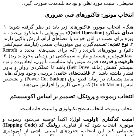
محیطی، امنیت مورد نظر، و بودجه بلندمدت صورت گیرد.
انتخاب موتور: فاکتورهای فنی ضروری
هنگام انتخاب موتور، فاکتورهای زیر باید در نظر گرفته شوند: ۱.
صدای عملکرد (Quiet Operation):
موتورهایی با عملکرد بی‌صدا، به
ویژه برای نصب در اتاق خواب یا فضاهای آرام، ارزش بالایی دارند.
۲.
نوع تغذیه:
تصمیم‌گیری بین موتورهای سیمی (نیازمند سیم‌کشی
دائم) و موتورهای باتری‌دار (که برای نصب‌های مجدد یا Retrofit
انعطاف‌پذیرتر هستند و نیاز به سیم‌کشی در نزدیکی پنجره ندارند). ۳.
ظرفیت و قدرت:
قدرت موتور باید متناسب با وزن، ابعاد پرده و نوع
سیستم کشش (مانند Belt Drive) باشد تا عملکردی روان و بدون
فشار داشته باشد. ۴.
قابلیت‌های جانبی:
بررسی وجود ویژگی‌هایی
مانند پشتیبان در زمان قطع برق (Power Cut Backup) و تشخیص
لمس (Touch Motion) که راحتی کاربر را افزایش می‌دهند.
انتخاب ریموت و پروتکل: تصمیم بر اساس اکوسیستم
انتخاب ریموت، انتخاب سطح تکنولوژی و امنیت خانه است:
امنیت کدگذاری (اولویت اول):
اکیداً توصیه می‌شود ریموت و
موتوری انتخاب شود که از فناوری
رولینگ کد (Hopping Code)
پشتیبانی کند. این انتخاب، حفره‌های امنیتی ناشی از کپی‌پذیری