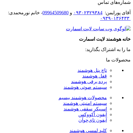
شماره‌های تماس
آقای پورایمن:
۰۹۳۰۲۳۲۹۳۸4
و
09964509680
- خانم نورمحمدی:
۰۹۳۹۰۱۳۶۴۳۳
خانه هوشمند لایت اسمارت
ما را به اشتراک بگذارید:
محصولات ما
تاچ پنل هوشمند
قفل هوشمند
پرده برقی هوشمند
سیستم صوتی هوشمند
محصولات هوشمند بیسیم
سیستم امنیتی هوشمند
اسپیکر سقفی هوشمند
آیفون آکووکس
آیفون تای‌چوآن
کلید لمسی هوشمند