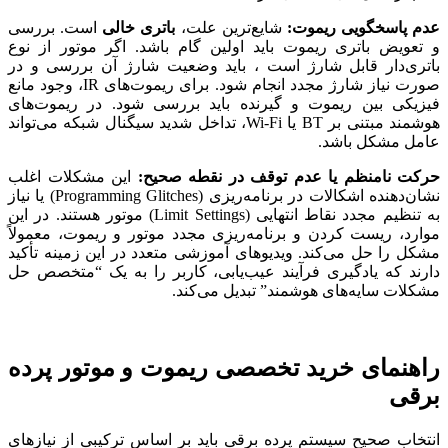
عدم پاسخگویی ریموت:
شایع‌ترین علت،
باتری خالی
است. بررسی
و تعویض باتری ریموت باید اولین گام باشد. اگر موتور از نوع
باتری‌دار قابل شارژ است ، باید وضعیت شارژ آن بررسی و در
صورت نیاز شارژ مجدد انجام شود. برای ریموت‌های IR، وجود مانع
فیزیکی بین ریموت و گیرنده باید بررسی شود. در ریموت‌های
هوشمند مبتنی بر BT یا Wi-Fi، تداخل شدید سیگنال شبکه می‌تواند
عامل مشکل باشد.
حرکت نامنظم یا عدم توقف در نقطه صحیح:
این مشکلات اغلب
نشان‌دهنده اشکالات در برنامه‌ریزی (Programming Glitches) یا نیاز
به تنظیم مجدد نقاط انتهایی (Limit Settings) موتور هستند. در این
موارد، ریست کردن و برنامه‌ریزی مجدد موتور و ریموت، معمولاً
مشکل را حل می‌کند. ویدیوهای آموزشی متعدد در این زمینه تأکید
دارند که یادگیری فرآیند عیب‌یابی، کاربر را به یک “متخصص حل
مشکلات سایه‌های هوشمند” تبدیل می‌کند.
راهنمای خرید تخصصی ریموت و موتور پرده
برقی
انتخاب صحیح سیستم پرده برقی باید بر اساس ترکیبی از نیازهای