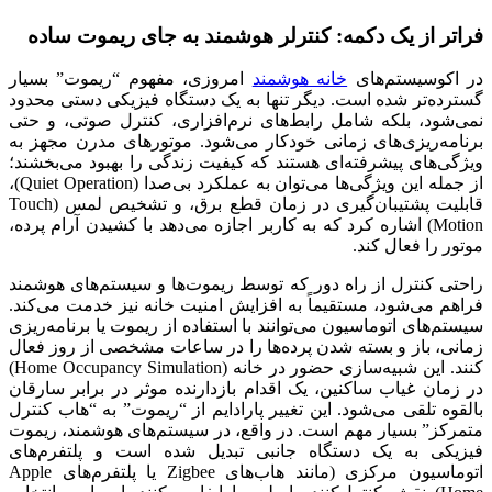
فراتر از یک دکمه: کنترلر هوشمند به جای ریموت ساده
در اکوسیستم‌های
خانه هوشمند
امروزی، مفهوم “ریموت” بسیار
گسترده‌تر شده است. دیگر تنها به یک دستگاه فیزیکی دستی محدود
نمی‌شود، بلکه شامل رابط‌های نرم‌افزاری، کنترل صوتی، و حتی
برنامه‌ریزی‌های زمانی خودکار می‌شود. موتورهای مدرن مجهز به
ویژگی‌های پیشرفته‌ای هستند که کیفیت زندگی را بهبود می‌بخشند؛
از جمله این ویژگی‌ها می‌توان به عملکرد بی‌صدا (Quiet Operation)،
قابلیت پشتیبان‌گیری در زمان قطع برق، و تشخیص لمس (Touch
Motion) اشاره کرد که به کاربر اجازه می‌دهد با کشیدن آرام پرده،
موتور را فعال کند.
راحتی کنترل از راه دور که توسط ریموت‌ها و سیستم‌های هوشمند
فراهم می‌شود، مستقیماً به افزایش امنیت خانه نیز خدمت می‌کند.
سیستم‌های اتوماسیون می‌توانند با استفاده از ریموت یا برنامه‌ریزی
زمانی، باز و بسته شدن پرده‌ها را در ساعات مشخصی از روز فعال
کنند. این شبیه‌سازی حضور در خانه (Home Occupancy Simulation)
در زمان غیاب ساکنین، یک اقدام بازدارنده موثر در برابر سارقان
بالقوه تلقی می‌شود. این تغییر پارادایم از “ریموت” به “هاب کنترل
متمرکز” بسیار مهم است. در واقع، در سیستم‌های هوشمند، ریموت
فیزیکی به یک دستگاه جانبی تبدیل شده است و پلتفرم‌های
اتوماسیون مرکزی (مانند هاب‌های Zigbee یا پلتفرم‌های Apple