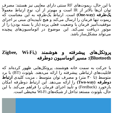
با این حال، ریموت‌های RF سنتی دارای معایبی نیز هستند: مصرف
توان آن‌ها بالاتر از IR است و مهم‌تر از آن، نوع ارتباط معمولاً
یک‌طرفه (One-way)
است. ارتباط یک‌طرفه به این معناست که
ریموت تنها فرمان را ارسال می‌کند و هیچ تأییدیه‌ای مبنی بر اجرای
موفقیت‌آمیز فرمان یا وضعیت فعلی پرده (باز یا بسته بودن) را از
موتور دریافت نمی‌کند. این موضوع در اتوماسیون‌های پیچیده
می‌تواند مشکل‌ساز باشد.
پروتکل‌های پیشرفته و هوشمند (Zigbee, Wi-Fi,
Bluetooth): مسیر اتوماسیون دوطرفه
با حرکت به سمت خانه هوشمند، پروتکل‌هایی ظهور کرده‌اند که
قابلیت‌های ارتباطی پیشرفته را ارائه می‌دهند. بلوتوث (BT) با برد
متوسط (تا ۳۰ متر) و مصرف توان متوسط ، مزیت کلیدی
ارتباط
دوطرفه (Two-way)
را ارائه می‌دهد. این ارتباط دوطرفه امکان
بازخورد (Feedback) و تأیید اجرای فرمان را فراهم می‌کند. با این
حال، بلوتوث مستعد تداخل از شبکه‌های Wi-Fi محیطی است.