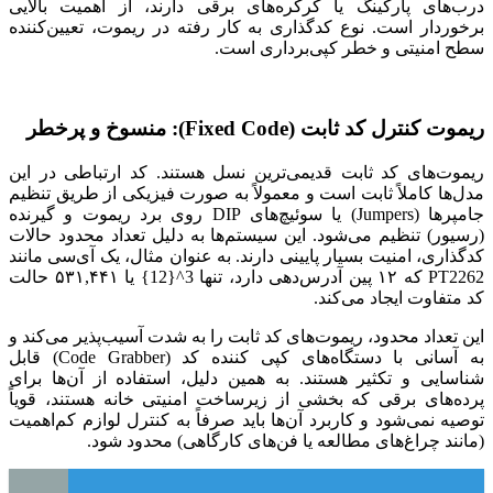
درب‌های پارکینگ یا کرکره‌های برقی دارند، از اهمیت بالایی
برخوردار است. نوع کدگذاری به کار رفته در ریموت، تعیین‌کننده
سطح امنیتی و خطر کپی‌برداری است.
ریموت کنترل کد ثابت (Fixed Code): منسوخ و پرخطر
ریموت‌های کد ثابت قدیمی‌ترین نسل هستند. کد ارتباطی در این
مدل‌ها کاملاً ثابت است و معمولاً به صورت فیزیکی از طریق تنظیم
جامپرها (Jumpers) یا سوئیچ‌های DIP روی برد ریموت و گیرنده
(رسیور) تنظیم می‌شود. این سیستم‌ها به دلیل تعداد محدود حالات
کدگذاری، امنیت بسیار پایینی دارند. به عنوان مثال، یک آی‌سی مانند
PT2262 که ۱۲ پین آدرس‌دهی دارد، تنها 3^{12} یا ۵۳۱,۴۴۱ حالت
کد متفاوت ایجاد می‌کند.
این تعداد محدود، ریموت‌های کد ثابت را به شدت آسیب‌پذیر می‌کند و
به آسانی با دستگاه‌های کپی کننده کد (Code Grabber) قابل
شناسایی و تکثیر هستند. به همین دلیل، استفاده از آن‌ها برای
پرده‌های برقی که بخشی از زیرساخت امنیتی خانه هستند، قویاً
توصیه نمی‌شود و کاربرد آن‌ها باید صرفاً به کنترل لوازم کم‌اهمیت
(مانند چراغ‌های مطالعه یا فن‌های کارگاهی) محدود شود.