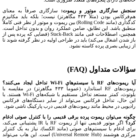
سنجش سازگاری موتور و ریموت:
سازگاری صرفاً به معنای
هم‌فرکانس بودن (مثلاً ۴۳۳ مگاهرتز) نیست؛ بلکه باید مکانیزم
کدگذاری (مانند Rolling Code) بین ریموت و موتور از نظر فنی کاملاً
منطبق باشد. این تطابق، ضامن عملکرد روان و بدون تداخل است.
همچنین، اصطلاحات فنی مانند Stack-Back (فضایی که پرده پس از
باز شدن اشغال می‌کند) باید در طراحی اولیه در نظر گرفته شوند تا
از زیبایی بصری پرده کاسته نشود.
سؤالات متداول (FAQ)
آیا ریموت‌های RF با سیستم‌های Wi-Fi تداخل ایجاد می‌کنند؟
ریموت‌های RF استاندارد (عموماً ۴۳۳ مگاهرتز) در مقایسه با
بلوتوث، کمتر مستعد تداخل مستقیم با شبکه‌های Wi-Fi هستند. با
این حال، تداخل فرکانس می‌تواند از سایر دستگاه‌های فرکانس
رادیویی در محیط مانند ریموت‌های قدیمی درب پارکینگ ناشی شود.
چگونه می‌توان ریموت پرده برقی قدیمی را با کنترل صوتی ادغام
کرد؟
اگر موتور قدیمی تنها از ریموت RF یا IR پشتیبانی می‌کند،
برای ادغام با سیستم‌های صوتی (مانند الکسا)، نیاز به یک کنترلر
مرکزی هوشمند (Universal Remote Hub) است. این هاب می‌تواند