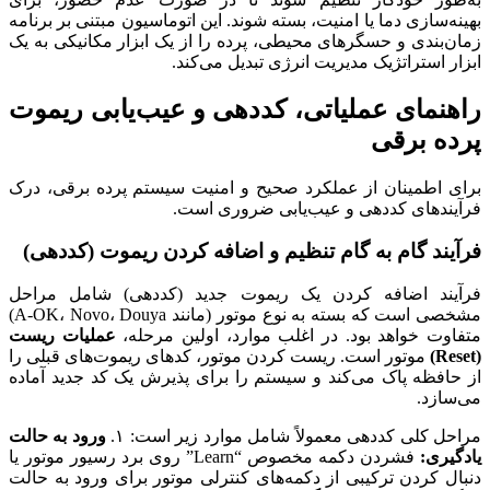
بهینه‌سازی دما یا امنیت، بسته شوند. این اتوماسیون مبتنی بر برنامه
زمان‌بندی و حسگرهای محیطی، پرده را از یک ابزار مکانیکی به یک
ابزار استراتژیک مدیریت انرژی تبدیل می‌کند.
راهنمای عملیاتی، کددهی و عیب‌یابی ریموت
پرده برقی
برای اطمینان از عملکرد صحیح و امنیت سیستم پرده برقی، درک
فرآیندهای کددهی و عیب‌یابی ضروری است.
فرآیند گام به گام تنظیم و اضافه کردن ریموت (کددهی)
فرآیند اضافه کردن یک ریموت جدید (کددهی) شامل مراحل
مشخصی است که بسته به نوع موتور (مانند A-OK، Novo، Douya)
متفاوت خواهد بود. در اغلب موارد، اولین مرحله،
عملیات ریست
(Reset)
موتور است. ریست کردن موتور، کدهای ریموت‌های قبلی را
از حافظه پاک می‌کند و سیستم را برای پذیرش یک کد جدید آماده
می‌سازد.
مراحل کلی کددهی معمولاً شامل موارد زیر است: ۱.
ورود به حالت
یادگیری:
فشردن دکمه مخصوص “Learn” روی برد رسیور موتور یا
دنبال کردن ترکیبی از دکمه‌های کنترلی موتور برای ورود به حالت