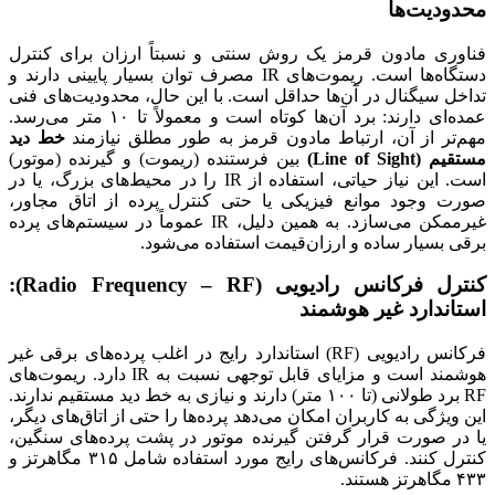
محدودیت‌ها
فناوری مادون قرمز یک روش سنتی و نسبتاً ارزان برای کنترل
دستگاه‌ها است. ریموت‌های IR مصرف توان بسیار پایینی دارند و
تداخل سیگنال در آن‌ها حداقل است. با این حال، محدودیت‌های فنی
عمده‌ای دارند: برد آن‌ها کوتاه است و معمولاً تا ۱۰ متر می‌رسد.
مهم‌تر از آن، ارتباط مادون قرمز به طور مطلق نیازمند
خط دید
مستقیم (Line of Sight)
بین فرستنده (ریموت) و گیرنده (موتور)
است. این نیاز حیاتی، استفاده از IR را در محیط‌های بزرگ، یا در
صورت وجود موانع فیزیکی یا حتی کنترل پرده از اتاق مجاور،
غیرممکن می‌سازد. به همین دلیل، IR عموماً در سیستم‌های پرده
برقی بسیار ساده و ارزان‌قیمت استفاده می‌شود.
کنترل فرکانس رادیویی (Radio Frequency – RF):
استاندارد غیر هوشمند
فرکانس رادیویی (RF) استاندارد رایج در اغلب پرده‌های برقی غیر
هوشمند است و مزایای قابل توجهی نسبت به IR دارد. ریموت‌های
RF برد طولانی (تا ۱۰۰ متر) دارند و نیازی به خط دید مستقیم ندارند.
این ویژگی به کاربران امکان می‌دهد پرده‌ها را حتی از اتاق‌های دیگر،
یا در صورت قرار گرفتن گیرنده موتور در پشت پرده‌های سنگین،
کنترل کنند. فرکانس‌های رایج مورد استفاده شامل ۳۱۵ مگاهرتز و
۴۳۳ مگاهرتز هستند.