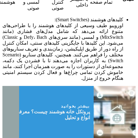
تمام صفحه
کنترل
لمسی و
هوشمند
داخلی
صوتی
صوتی
کلیدهای هوشمند (Smart Switches):
اورویبو طیف وسیعی از کلیدهای هوشمند را با طراحی‌های
متنوع ارائه می‌دهد که شامل مدل‌های فشاری (مانند
MixSwitch) و لمسی (مانند سری‌های Defy، Bach و Classic)
می‌شود. این کلیدها با جایگزینی کلیدهای سنتی، امکان کنترل
از راه دور از طریق اپلیکیشن، زمان‌بندی و تعریف سناریوهای
مختلف را فراهم می‌کنند. همچنین، کلیدهای سناریو (Scenario
Switch) به کاربران اجازه می‌دهند تا با فشردن یک دکمه،
مجموعه‌ای از دستورات را به صورت همزمان اجرا کنند، مانند
خاموش کردن تمامی چراغ‌ها و فعال کردن سیستم امنیتی
هنگام خروج از منزل.
بیشتر بخوانید
پروتکل خانه هوشمند چیست؟ معرفی جامع
انواع و تحلیل