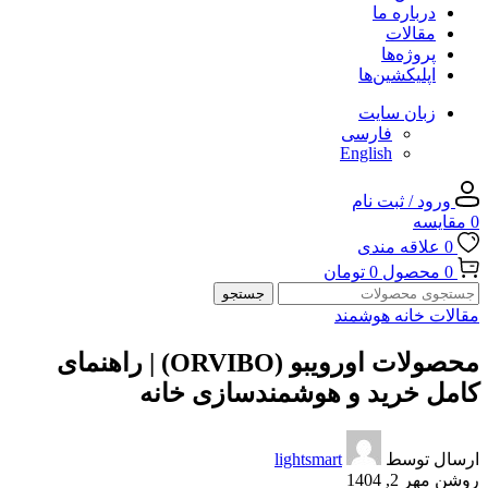
درباره ما
مقالات
پروژه‌ها
اپلیکشین‌ها
زبان سایت
فارسی
English
ورود / ثبت نام
0
مقایسه
0
علاقه مندی
0
محصول
0
تومان
جستجو
مقالات خانه هوشمند
محصولات اورویبو (ORVIBO) | راهنمای
کامل خرید و هوشمندسازی خانه
ارسال توسط
lightsmart
روشن مهر 2, 1404