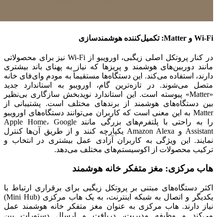
Wi-Fi و Matter: تکمیل‌کننده هوشمندسازی
در کنار پروتکل اصلی زیگبی، اورویبو از Wi-Fi نیز برای محصولاتی
مانند دوربین‌های هوشمند و پریزها که نیاز به پهنای باند بیشتری
دارند، استفاده می‌کند. این دستگاه‌ها مستقیماً به مودم وای‌فای خانه
متصل می‌شوند. در تازه‌ترین گام، اورویبو به استاندارد جدید
«Matter» پیوسته است. این استاندارد نویدبخش سازگاری بی‌نظیر
بین دستگاه‌های هوشمند از برندهای مختلف است. پشتیبانی از
Matter به این معنی است که کاربران می‌توانند دستگاه‌های اورویبو
را به راحتی با پلتفرم‌های بزرگی مانند Apple Home، Google
Assistant و Amazon Alexa یکپارچه کنند و از طریق آن‌ها کنترل
نمایند. این ویژگی به کاربران آزادی عمل بیشتری در انتخاب و
ترکیب محصولات از اکوسیستم‌های مختلف می‌دهد.
هاب مرکزی: مغز متفکر خانه هوشمند
اکثر دستگاه‌های مبتنی بر پروتکل زیگبی برای برقراری ارتباط با
یکدیگر و اتصال به شبکه اینترنت، به یک هاب مرکزی (Mini Hub)
نیاز دارند. هاب مرکزی به عنوان مغز متفکر خانه هوشمند عمل
می‌کند و وظیفه مدیریت، دریافت و ارسال دستورات بین