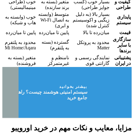
کیفیت و
بسیار خوب (کسب
متغیر (بسته به
خوب (طراحی
طراحی
جوایز طراحی)
برند سازنده)
مینیمالیستی)
بسیار بالا (به دلیل
متوسط (وابسته
پایداری
خوب (وابسته به
زیگبی و اکوسیستم
به اتصال Wi-Fi
سیستم
هاب و شبکه)
کنترل شده)
و ابری)
قیمت
میان‌رده تا بالا
پایین تا میان‌رده
پایین تا میان‌رده
سازگاری
گسترده (بسته
محدود به پروتکل
محدود به پلتفرم
با سایر
Matter
به پلتفرم)
Mi Home/Aqara
برندها
پشتیبانی
نمایندگی رسمی و
نامنظم و
متغیر (بسته به
در ایران
گارانتی قوی
غیرمتمرکز
فروشنده)
بیشتر بخوانید
سیستم امنیتی هوشمند چیست؟ راهنمای
جامع خرید
مزایا، معایب و نکات مهم در خرید اورویبو