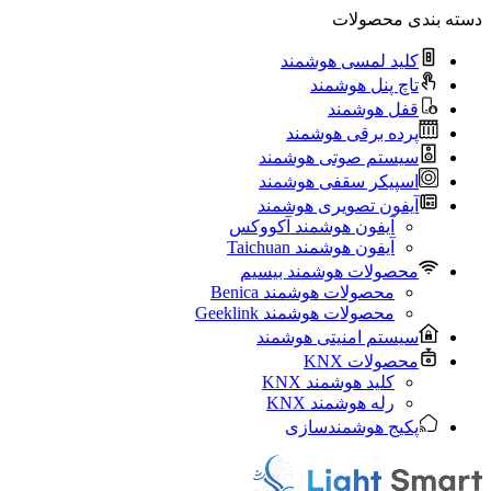
دسته بندی محصولات
کلید لمسی هوشمند
تاچ پنل هوشمند
قفل هوشمند
پرده برقی هوشمند
سیستم صوتی هوشمند
اسپیکر سقفی هوشمند
آیفون تصویری هوشمند
آيفون هوشمند آکووکس
آیفون هوشمند Taichuan
محصولات هوشمند بیسیم
محصولات هوشمند Benica
محصولات هوشمند Geeklink
سیستم امنیتی هوشمند
محصولات KNX
کلید هوشمند KNX
رله هوشمند KNX
پکیج هوشمندسازی