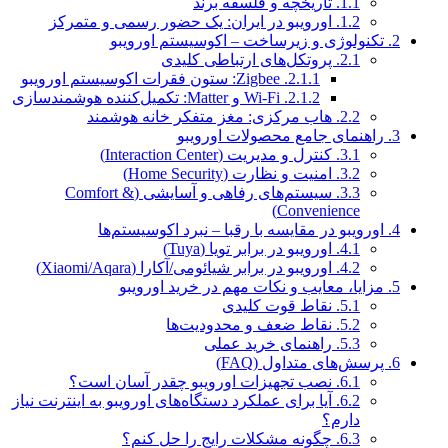
1.1.
تاریخچه و فلسفه برند
1.2.
اورویبو در ایران: یک حضور رسمی و متمرکز
2.
تکنولوژی و زیرساخت – اکوسیستم اورویبو
2.1.
پروتکل‌های ارتباطی کلیدی
2.1.1.
Zigbee: ستون فقرات اکوسیستم اورویبو
2.1.2.
Wi-Fi و Matter: تکمیل‌کننده هوشمندسازی
2.2.
هاب مرکزی: مغز متفکر خانه هوشمند
3.
راهنمای جامع محصولات اورویبو
3.1.
کنترل و مدیریت (Interaction Center)
3.2.
امنیت و نظارت (Home Security)
3.3.
سیستم‌های رفاهی و آسایشی (Comfort &
Convenience)
4.
اورویبو در مقایسه با رقبا – نبرد اکوسیستم‌ها
4.1.
اورویبو در برابر تویا (Tuya)
4.2.
اورویبو در برابر شیائومی/آکارا (Xiaomi/Aqara)
5.
مزایا، معایب و نکات مهم در خرید اورویبو
5.1.
نقاط قوت کلیدی
5.2.
نقاط ضعف و محدودیت‌ها
5.3.
راهنمای خرید عملی
6.
پرسش‌های متداول (FAQ)
6.1.
نصب تجهیزات اورویبو چقدر آسان است؟
6.2.
آیا برای عملکرد دستگاه‌های اورویبو به اینترنت نیاز
دارم؟
6.3.
چگونه مشکلات رایج را حل کنم؟