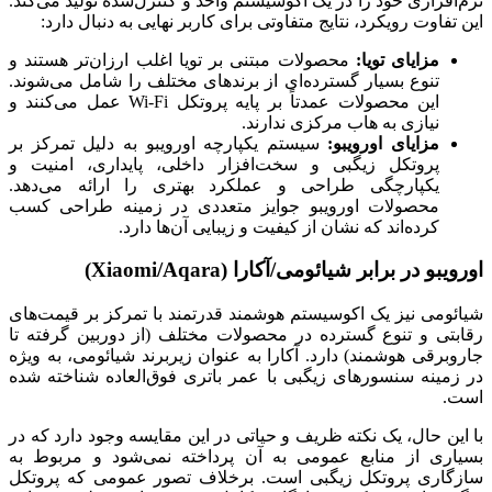
نرم‌افزاری خود را در یک اکوسیستم واحد و کنترل‌شده تولید می‌کند.
این تفاوت رویکرد، نتایج متفاوتی برای کاربر نهایی به دنبال دارد:
مزایای تویا:
محصولات مبتنی بر تویا اغلب ارزان‌تر هستند و
تنوع بسیار گسترده‌ای از برندهای مختلف را شامل می‌شوند.
این محصولات عمدتاً بر پایه پروتکل Wi-Fi عمل می‌کنند و
نیازی به هاب مرکزی ندارند.
مزایای اورویبو:
سیستم یکپارچه اورویبو به دلیل تمرکز بر
پروتکل زیگبی و سخت‌افزار داخلی، پایداری، امنیت و
یکپارچگی طراحی و عملکرد بهتری را ارائه می‌دهد.
محصولات اورویبو جوایز متعددی در زمینه طراحی کسب
کرده‌اند که نشان از کیفیت و زیبایی آن‌ها دارد.
اورویبو در برابر شیائومی/آکارا (Xiaomi/Aqara)
شیائومی نیز یک اکوسیستم هوشمند قدرتمند با تمرکز بر قیمت‌های
رقابتی و تنوع گسترده در محصولات مختلف (از دوربین گرفته تا
جاروبرقی هوشمند) دارد. آکارا به عنوان زیربرند شیائومی، به ویژه
در زمینه سنسورهای زیگبی با عمر باتری فوق‌العاده شناخته شده
است.
با این حال، یک نکته ظریف و حیاتی در این مقایسه وجود دارد که در
بسیاری از منابع عمومی به آن پرداخته نمی‌شود و مربوط به
سازگاری پروتکل زیگبی است. برخلاف تصور عمومی که پروتکل