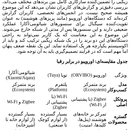
زیگبی را تضمین‌کننده سازگاری کامل بین برندهای مختلف می‌داند،
بررسی دقیق‌تر و گزارش‌های کاربران نشان می‌دهد که این موضوع
همیشه صحیح نیست. در انجمن‌های تخصصی، کاربران گزارش
کرده‌اند که دستگاه‌های اورویبو (مانند پریزهای هوشمند) به عنوان
تقویت‌کننده سیگنال برای سنسورهای شیائومی/آکارا عملکرد
ضعیفی دارند و این سنسورها پس از مدتی از شبکه خارج می‌شوند.
این موضوع به این معناست که یک کاربر نمی‌تواند به راحتی
دستگاه‌های این دو برند را در یک شبکه زیگبی ترکیب کند و باید از
اکوسیستم یکپارچه هر یک استفاده نماید. این یک نقطه ضعف پنهان
اما مهم است که در فرآیند تصمیم‌گیری باید به آن توجه شود.
جدول مقایسه‌ای: اورویبو در برابر رقبا
شیائومی/آکارا
ویژگی
اورویبو (ORVIBO)
تویا (Tuya)
(Xiaomi/Aqara)
مدل
برند متمرکز
پلتفرم
برند متمرکز
(Ecosystem)
(Platform)
(Ecosystem)
کسب‌وکار
Wi-Fi (با
پروتکل
Zigbee (با پشتیبانی
Zigbee و Wi-Fi
پشتیبانی از
اصلی
از Wi-Fi)
Zigbee)
تمرکز بر خانه‌های
بسیار گسترده
بسیار گسترده
گستره
هوشمند (پنل‌ها،
(از لوازم کوچک
(از لوازم خانه تا
محصولات
کلیدها، امنیت)
تا صنعتی)
آشپزخانه)