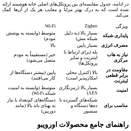
در ادامه، جدول مقایسه‌ای بین پروتکل‌های اصلی خانه هوشمند ارائه
شده است که به درک بهتر مزایا و معایب هر یک از آن‌ها کمک
می‌کند.
Wi-Fi
Zigbee
ویژگی
بسیار بالا (به دلیل
متوسط (وابسته به پوشش
پایداری شبکه
شبکه مش)
مودم)
مصرف انرژی
بسیار پایین
بالا
بله (برای ارتباط با
نیاز به هاب
خیر (مستقیماً به مودم
اینترنت و سایر
مرکزی
متصل می‌شود)
پروتکل‌ها)
مقاومت در
بالا (کنترل محلی
پایین (بیشتر دستگاه‌ها از
برابر قطعی
امکان‌پذیر است)
کار می‌افتند)
اینترنت
بسیار بالا (رمزنگاری
متوسط (وابسته به امنیت
امنیت
AES)
شبکه Wi-Fi)
شبکه‌های گسترده با
دستگاه‌های کم‌تعداد با نیاز
مناسب برای
ده‌ها دستگاه و
به پهنای باند بالا (مانند
سنسور
دوربین)
راهنمای جامع محصولات اورویبو