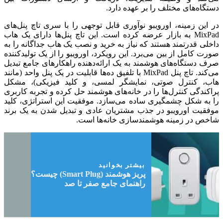
دستگاه‌های مختلف را بر عهده دارد.
در این زمینه، اورویبو نوآوری قابل توجهی را با سری تاچ پنل‌های
MixPad به بازار عرضه کرده است. این تاچ پنل‌ها دارای یک هاب
داخلی قدرتمند هستند که نیاز به خرید و نصب یک هاب جداگانه را به
صورت کامل از بین می‌برد. این رویکرد، اورویبو را از یک تولیدکننده
صرف دستگاه‌های هوشمند به یک ارائه‌دهنده راهکارهای جامع تبدیل
می‌کند. تاچ پنل MixPad با تلفیق ده‌ها قابلیت در یک پنل واحد (مانند
هاب، کنترل صوتی، نمایشگر لمسی، و کلید فیزیکی)، مشکل
پراکندگی کنترل‌ها را در خانه‌های هوشمند حل کرده و تجربه کاربری
را به شکل چشمگیری ساده می‌سازد. موفقیت این استراتژی، کلید
موفقیت اورویبو در جذب مشتریان عادی و تبدیل شدن به یک برند
شاخص در زمینه هوشمندسازی خانه‌ها است.
بیشتر بخوانید
پریز هوشمند (Smart Plug) چیست؟
راهنمای جامع صفر تا صد