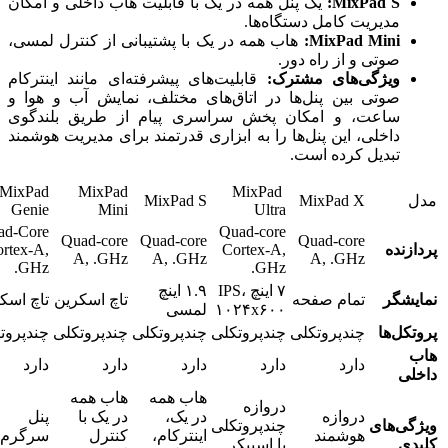
MixPad S:
یک پنل همه در یک با قابلیت هاب داخلی و امکان
مدیریت کامل دستگاه‌ها.
MixPad Mini:
هاب همه در یک با پشتیبانی از کنترل لمسی،
صوتی و از راه دور.
ویژگی‌های مشترک:
قابلیت‌های پیشرفته‌ای مانند اینترکام
صوتی بین پنل‌ها در اتاق‌های مختلف، نمایش آب و هوا و
ساعت، و امکان پخش سراسری پیام از طریق بلندگوی
داخلی، این پنل‌ها را به ابزاری قدرتمند برای مدیریت هوشمند
تبدیل کرده است.
MixPad
MixPad
MixPad
مدل
MixPad X
MixPad S
Genie
Mini
Ultra
ad-Core
Quad-core
Quad-core
Quad-core
Quad-core
پردازنده
Cortex-A,
rtex-A,
A, .GHz
A, .GHz
A, .GHz
.GHz
.GHz
۷ اینچ IPS،
۱.۹ اینچ
نمایشگر
تمام صفحه
تاچ اسکرین
تاچ اسک
۱۰۲۴x۶۰۰
لمسی
پروتکل‌ها
چندپروتکلی
چندپروتکلی
چندپروتکلی
چندپروتکلی
چندپروت
هاب
دارد
دارد
دارد
دارد
دارد
داخلی
هاب همه
هاب همه
دروازه
دروازه
در یک،
در یک با
پنل
ویژگی‌های
چندپروتکلی
هوشمند
اینترکام،
کنترل
سرگرم‌ک
کلیدی
با اسپیکر