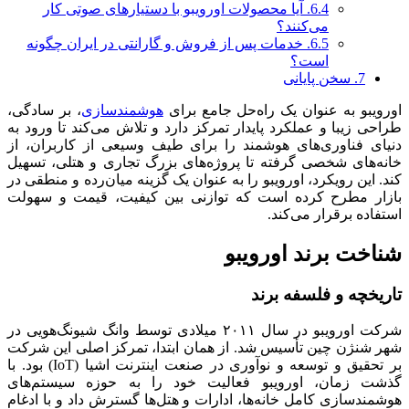
6.4.
آیا محصولات اورویبو با دستیارهای صوتی کار
می‌کنند؟
6.5.
خدمات پس از فروش و گارانتی در ایران چگونه
است؟
7.
سخن پایانی
اورویبو به عنوان یک راه‌حل جامع برای
هوشمندسازی
، بر سادگی،
طراحی زیبا و عملکرد پایدار تمرکز دارد و تلاش می‌کند تا ورود به
دنیای فناوری‌های هوشمند را برای طیف وسیعی از کاربران، از
خانه‌های شخصی گرفته تا پروژه‌های بزرگ تجاری و هتلی، تسهیل
کند. این رویکرد، اورویبو را به عنوان یک گزینه میان‌رده و منطقی در
بازار مطرح کرده است که توازنی بین کیفیت، قیمت و سهولت
استفاده برقرار می‌کند.
شناخت برند اورویبو
تاریخچه و فلسفه برند
شرکت اورویبو در سال ۲۰۱۱ میلادی توسط وانگ شیونگ‌هویی در
شهر شنژن چین تأسیس شد. از همان ابتدا، تمرکز اصلی این شرکت
بر تحقیق و توسعه و نوآوری در صنعت اینترنت اشیا (IoT) بود. با
گذشت زمان، اورویبو فعالیت خود را به حوزه سیستم‌های
هوشمندسازی کامل خانه‌ها، ادارات و هتل‌ها گسترش داد و با ادغام