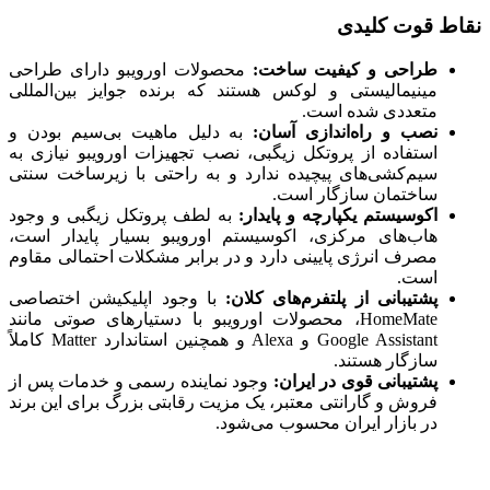
نقاط قوت کلیدی
طراحی و کیفیت ساخت:
محصولات اورویبو دارای طراحی
مینیمالیستی و لوکس هستند که برنده جوایز بین‌المللی
متعددی شده است.
نصب و راه‌اندازی آسان:
به دلیل ماهیت بی‌سیم بودن و
استفاده از پروتکل زیگبی، نصب تجهیزات اورویبو نیازی به
سیم‌کشی‌های پیچیده ندارد و به راحتی با زیرساخت سنتی
ساختمان سازگار است.
اکوسیستم یکپارچه و پایدار:
به لطف پروتکل زیگبی و وجود
هاب‌های مرکزی، اکوسیستم اورویبو بسیار پایدار است،
مصرف انرژی پایینی دارد و در برابر مشکلات احتمالی مقاوم
است.
پشتیبانی از پلتفرم‌های کلان:
با وجود اپلیکیشن اختصاصی
HomeMate، محصولات اورویبو با دستیارهای صوتی مانند
Google Assistant و Alexa و همچنین استاندارد Matter کاملاً
سازگار هستند.
پشتیبانی قوی در ایران:
وجود نماینده رسمی و خدمات پس از
فروش و گارانتی معتبر، یک مزیت رقابتی بزرگ برای این برند
در بازار ایران محسوب می‌شود.