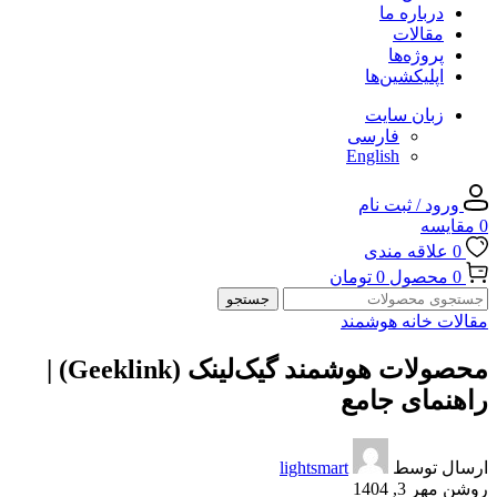
درباره ما
مقالات
پروژه‌ها
اپلیکشین‌ها
زبان سایت
فارسی
English
ورود / ثبت نام
0
مقایسه
0
علاقه مندی
0
محصول
0
تومان
جستجو
مقالات خانه هوشمند
محصولات هوشمند گیک‌لینک (Geeklink) |
راهنمای جامع
ارسال توسط
lightsmart
روشن مهر 3, 1404