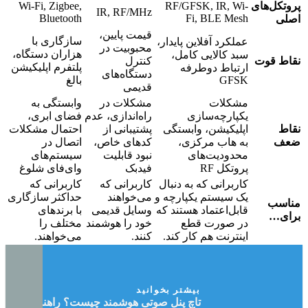
پروتکل‌های
RF/GFSK, IR, Wi-
Wi-Fi, Zigbee,
IR, RF/MHz
Bluetooth
Fi, BLE Mesh
اصلی
قیمت پایین،
سازگاری با
عملکرد آفلاین پایدار،
محبوبیت در
هزاران دستگاه،
سبد کالایی کامل،
نقاط قوت
کنترل
پلتفرم اپلیکیشن
ارتباط دوطرفه
دستگاه‌های
GFSK
بالغ
قدیمی
مشکلات
مشکلات در
وابستگی به
یکپارچه‌سازی
راه‌اندازی، عدم
فضای ابری،
نقاط
اپلیکیشن، وابستگی
پشتیبانی از
احتمال مشکلات
ضعف
به هاب مرکزی،
کدهای خاص،
اتصال در
محدودیت‌های
نبود قابلیت
سیستم‌های
پروتکل RF
فیدبک
وای‌فای شلوغ
کاربرانی که به دنبال
کاربرانی که
کاربرانی که
یک سیستم یکپارچه و
می‌خواهند
حداکثر سازگاری
مناسب
قابل‌اعتماد هستند که
وسایل قدیمی
با برندهای
برای…
در صورت قطع
خود را هوشمند
مختلف را
اینترنت هم کار کند.
کنند.
می‌خواهند.
بیشتر بخوانید
تاچ پنل صوتی هوشمند چیست؟ راهنمای