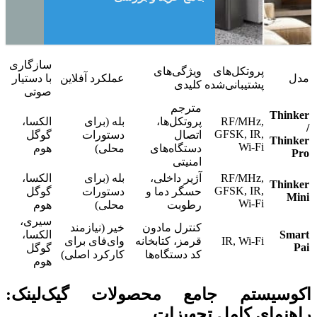
سازگاری
پروتکل‌های
ویژگی‌های
مدل
عملکرد آفلاین
با دستیار
پشتیبانی‌شده
کلیدی
صوتی
مترجم
Thinker
RF/MHz,
پروتکل‌ها،
بله (برای
الکسا،
/
GFSK, IR,
اتصال
دستورات
گوگل
Thinker
Wi-Fi
دستگاه‌های
محلی)
هوم
Pro
امنیتی
RF/MHz,
آژیر داخلی،
بله (برای
الکسا،
Thinker
GFSK, IR,
حسگر دما و
دستورات
گوگل
Mini
Wi-Fi
رطوبت
محلی)
هوم
سیری،
کنترل مادون
خیر (نیازمند
Smart
الکسا،
IR, Wi-Fi
قرمز، کتابخانه
وای‌فای برای
Pai
گوگل
کد دستگاه‌ها
کارکرد اصلی)
هوم
اکوسیستم جامع محصولات گیک‌لینک:
راهنمای کامل تجهیزات