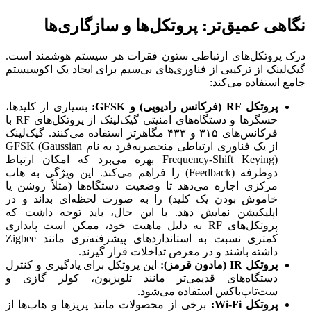
نگاهی عمیق‌تر: پروتکل‌ها و سازگاری‌ها
درک پروتکل‌های ارتباطی ستون فقرات هر سیستم هوشمند است.
گیک‌لینک از ترکیبی از فناوری‌های بی‌سیم برای ایجاد یک اکوسیستم
جامع استفاده می‌کند:
پروتکل RF (فرکانس رادیویی) و GFSK:
بسیاری از کلیدها،
حسگرها و دستگاه‌های امنیتی گیک‌لینک از پروتکل‌های RF با
فرکانس‌های ۳۱۵ و ۴۳۳ مگاهرتز استفاده می‌کنند. گیک‌لینک
از یک فناوری ارتباطی منحصربه‌فرد به نام GFSK (Gaussian
Frequency-Shift Keying) بهره می‌برد که امکان ارتباط
دوطرفه (Feedback) را فراهم می‌کند. این ویژگی به هاب
مرکزی اجازه می‌دهد تا وضعیت دستگاه‌ها (مثلاً روشن یا
خاموش بودن یک کلید) را به صورت لحظه‌ای بداند و در
اپلیکیشن نمایش دهد. با این حال، باید توجه داشت که
پروتکل‌های RF به دلیل ماهیت خود، ممکن است پایداری
کمتری نسبت به استانداردهای پیشرفته‌تری مانند Zigbee
داشته باشند و در معرض تداخلات قرار گیرند.
پروتکل IR (مادون قرمز):
این پروتکل برای یادگیری و کنترل
دستگاه‌های قدیمی‌تر مانند تلویزیون، کولر گازی و
ست‌تاپ‌باکس استفاده می‌شود.
پروتکل Wi-Fi:
برخی از محصولات مانند پریزها و هاب‌ها از