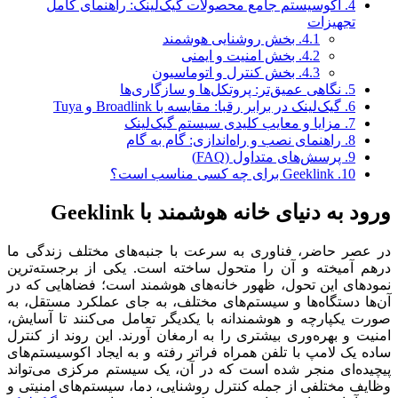
4.
اکوسیستم جامع محصولات گیک‌لینک: راهنمای کامل
تجهیزات
4.1.
بخش روشنایی هوشمند
4.2.
بخش امنیت و ایمنی
4.3.
بخش کنترل و اتوماسیون
5.
نگاهی عمیق‌تر: پروتکل‌ها و سازگاری‌ها
6.
گیک‌لینک در برابر رقبا: مقایسه با Broadlink و Tuya
7.
مزایا و معایب کلیدی سیستم گیک‌لینک
8.
راهنمای نصب و راه‌اندازی: گام به گام
9.
پرسش‌های متداول (FAQ)
10.
Geeklink برای چه کسی مناسب است؟
ورود به دنیای خانه هوشمند با Geeklink
در عصر حاضر، فناوری به سرعت با جنبه‌های مختلف زندگی ما
درهم آمیخته و آن را متحول ساخته است. یکی از برجسته‌ترین
نمودهای این تحول، ظهور خانه‌های هوشمند است؛ فضاهایی که در
آن‌ها دستگاه‌ها و سیستم‌های مختلف، به جای عملکرد مستقل، به
صورت یکپارچه و هوشمندانه با یکدیگر تعامل می‌کنند تا آسایش،
امنیت و بهره‌وری بیشتری را به ارمغان آورند. این روند از کنترل
ساده یک لامپ با تلفن همراه فراتر رفته و به ایجاد اکوسیستم‌های
پیچیده‌ای منجر شده است که در آن، یک سیستم مرکزی می‌تواند
وظایف مختلفی از جمله کنترل روشنایی، دما، سیستم‌های امنیتی و