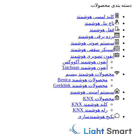
دسته بندی محصولات
کلید لمسی هوشمند
تاچ پنل هوشمند
قفل هوشمند
پرده برقی هوشمند
سیستم صوتی هوشمند
اسپیکر سقفی هوشمند
آیفون تصویری هوشمند
آيفون هوشمند آکووکس
آیفون هوشمند Taichuan
محصولات هوشمند بیسیم
محصولات هوشمند Benica
محصولات هوشمند Geeklink
سیستم امنیتی هوشمند
محصولات KNX
کلید هوشمند KNX
رله هوشمند KNX
پکیج هوشمندسازی