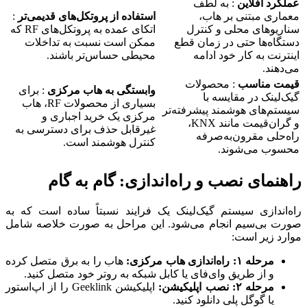
عملکرد آفلاین
: به لطف
معماری مبتنی بر هاب،
استفاده از پروتکل‌های قدیمی‌تر
:
سناریوهای محلی و کنترل
اتکای عمده به پروتکل‌های RF که
دستگاه‌ها حتی در زمان قطع
ممکن است نسبت به تداخلات
اینترنت به کار خود ادامه
محیطی حساس‌تر باشند.
می‌دهند.
قیمت مناسب
: محصولات
وابستگی به هاب مرکزی
: برای
گیک‌لینک در مقایسه با
بسیاری از محصولات RF، هاب
سیستم‌های هوشمند پیشرفته‌تر
مرکزی یک خرید اجباری و
و گران‌قیمت مانند KNX،
غیرقابل حذف برای دسترسی به
راه‌حلی مقرون‌به‌صرفه
کنترل هوشمند است.
محسوب می‌شوند.
راهنمای نصب و راه‌اندازی: گام به گام
راه‌اندازی سیستم گیک‌لینک یک فرایند نسبتاً ساده است که به
صورت بی‌سیم انجام می‌شود. این مراحل به صورت خلاصه شامل
موارد زیر است:
مرحله ۱: راه‌اندازی هاب مرکزی:
هاب را به برق متصل کرده
و از طریق وای‌فای یا کابل شبکه به روتر خود متصل کنید.
مرحله ۲: نصب اپلیکیشن:
اپلیکیشن Geeklink را از اپ‌استور
یا گوگل پلی دانلود کنید.