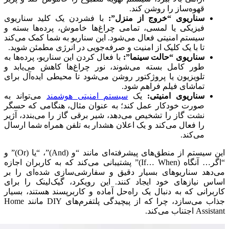
قهوه‌ساز را روشن کند.
سناریوی “خروج از منزل”:
با فشردن یک کلید سناریوی
فیزیکی یا لمسی، تمامی چراغ‌ها خاموش، پرده‌ها بسته و
سیستم امنیتی فعال می‌شود. این سناریو به شما کمک می‌کند
تا با یک کلیک از امنیت و صرفه‌جویی در انرژی مطمئن شوید.
سناریوی “حالت سینما”:
با فعال کردن این سناریو، پرده‌ها به
طور کامل بسته می‌شوند، نور چراغ‌ها کاهش می‌یابد و
تلویزیون یا پروژکتور روشن می‌شود تا محیطی ایده‌آل برای
تماشای فیلم فراهم شود.
سناریوی امنیتی:
یک
سیستم امنیتی هوشمند
می‌تواند به
صورت خودکار عمل کند؛ به عنوان مثال، هنگامی که حسگر
نشت گاز را تشخیص می‌دهد، شیر برقی گاز را می‌بندد، آژیر
را فعال می‌کند و یک اعلان هشدار به تلفن همراه شما ارسال
می‌کند.
این سیستم از منطق‌های پیشرفته‌ای مانند “و (And)”، “یا (Or)” و
“اگر… آنگاه (If… When)” پشتیبانی می‌کند که به کاربران اجازه
می‌دهد سناریوهای بسیار دقیق و سفارشی‌سازی شده‌ای را بر
اساس نیازهای خود ایجاد کنند. این رویکرد، گیک‌لینک را برای
کاربرانی که به دنبال یک راه‌حل آماده و کاربرپسند هستند، بسیار
جذاب می‌سازد، چرا که از پیچیدگی پلتفرم‌های DIY مانند Home
Assistant اجتناب می‌کند.