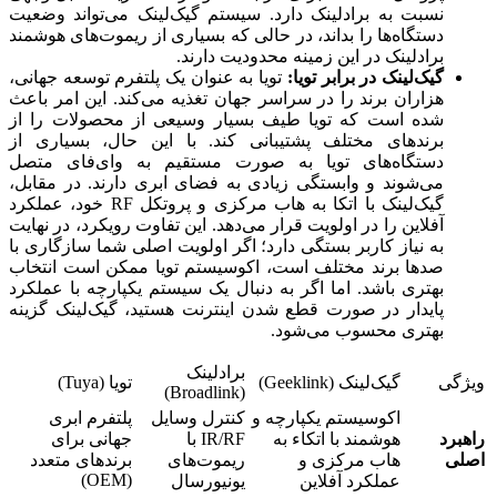
نسبت به برادلینک دارد. سیستم گیک‌لینک می‌تواند وضعیت
دستگاه‌ها را بداند، در حالی که بسیاری از ریموت‌های هوشمند
برادلینک در این زمینه محدودیت دارند.
گیک‌لینک در برابر تویا:
تویا به عنوان یک پلتفرم توسعه جهانی،
هزاران برند را در سراسر جهان تغذیه می‌کند. این امر باعث
شده است که تویا طیف بسیار وسیعی از محصولات را از
برندهای مختلف پشتیبانی کند. با این حال، بسیاری از
دستگاه‌های تویا به صورت مستقیم به وای‌فای متصل
می‌شوند و وابستگی زیادی به فضای ابری دارند. در مقابل،
گیک‌لینک با اتکا به هاب مرکزی و پروتکل RF خود، عملکرد
آفلاین را در اولویت قرار می‌دهد. این تفاوت رویکرد، در نهایت
به نیاز کاربر بستگی دارد؛ اگر اولویت اصلی شما سازگاری با
صدها برند مختلف است، اکوسیستم تویا ممکن است انتخاب
بهتری باشد. اما اگر به دنبال یک سیستم یکپارچه با عملکرد
پایدار در صورت قطع شدن اینترنت هستید، گیک‌لینک گزینه
بهتری محسوب می‌شود.
برادلینک
ویژگی
گیک‌لینک (Geeklink)
تویا (Tuya)
(Broadlink)
اکوسیستم یکپارچه و
کنترل وسایل
پلتفرم ابری
راهبرد
هوشمند با اتکاء به
IR/RF با
جهانی برای
اصلی
هاب مرکزی و
ریموت‌های
برندهای متعدد
(OEM)
عملکرد آفلاین
یونیورسال