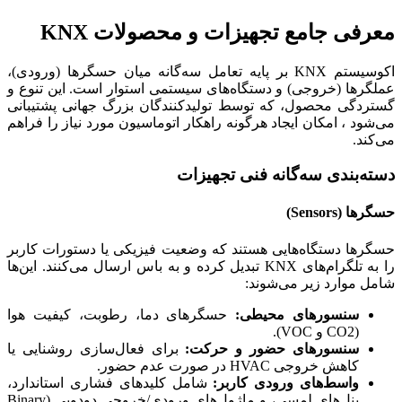
معرفی جامع تجهیزات و محصولات KNX
اکوسیستم KNX بر پایه تعامل سه‌گانه میان حسگرها (ورودی)،
عملگرها (خروجی) و دستگاه‌های سیستمی استوار است. این تنوع و
گستردگی محصول، که توسط تولیدکنندگان بزرگ جهانی پشتیبانی
می‌شود ، امکان ایجاد هرگونه راهکار اتوماسیون مورد نیاز را فراهم
می‌کند.
دسته‌بندی سه‌گانه فنی تجهیزات
حسگرها (Sensors)
حسگرها دستگاه‌هایی هستند که وضعیت فیزیکی یا دستورات کاربر
را به تلگرام‌های KNX تبدیل کرده و به باس ارسال می‌کنند. این‌ها
شامل موارد زیر می‌شوند:
سنسورهای محیطی:
حسگرهای دما، رطوبت، کیفیت هوا
(CO2 و VOC).
سنسورهای حضور و حرکت:
برای فعال‌سازی روشنایی یا
کاهش خروجی HVAC در صورت عدم حضور.
واسط‌های ورودی کاربر:
شامل کلیدهای فشاری استاندارد،
پنل‌های لمسی، و ماژول‌های ورودی/خروجی دودویی (Binary