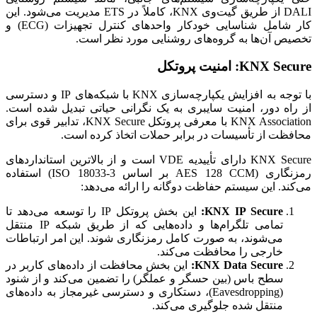
DALI از طریق گیت‌وی KNX، کاملاً در ETS مدیریت می‌شود. این
کار شامل شناسایی خودکار واحدهای کنترل تجهیزات (ECG) و
تخصیص آن‌ها به گروه‌های روشنایی مورد نظر است.
KNX Secure: امنیت پروتکل
با توجه به افزایش یکپارچه‌سازی KNX با شبکه‌های IP و دسترسی
از راه دور، امنیت سایبری به یک نگرانی حیاتی تبدیل شده است.
KNX Association با معرفی پروتکل KNX Secure، تدابیر قوی برای
محافظت از تأسیسات در برابر حملات اتخاذ کرده است.
KNX Secure دارای تأییدیه VDE است و از بالاترین استانداردهای
رمزنگاری (AES 128 CCM بر اساس ISO 18033-3) استفاده
می‌کند. این سیستم حفاظت دوگانه را ارائه می‌دهد:
KNX IP Secure:
این بخش پروتکل IP را توسعه می‌دهد تا
تمامی تلگرام‌ها و داده‌هایی که از طریق شبکه IP منتقل
می‌شوند، به صورت کامل رمزنگاری شوند. این امر ارتباطات
خارجی را محافظت می‌کند.
KNX Data Secure:
این بخش محافظت از داده‌های کاربر در
سطح باس (بین حسگر و عملگر) را تضمین می‌کند و از شنود
(Eavesdropping)، دستکاری و دسترسی غیرمجاز به داده‌های
منتقل شده جلوگیری می‌کند.