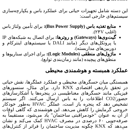
این دسته شامل تجهیزات حیاتی برای عملکرد باس و یکپارچه‌سازی
سیستم‌های خارجی است:
منابع تغذیه باس (Bus Power Supply):
برای تأمین ولتاژ باس
(اغلب ۲۴V).
گیت‌وی‌ها (Gateways) و روترها:
برای اتصال به شبکه‌های IP
یا پروتکل‌های دیگر (مانند DALI یا سیستم‌های اینترکام و
دوربین‌های مداربسته).
ماژول‌های منطقی (Logic Modules):
برای اجرای سناریوها و
منطق‌های پیچیده (مانند زمان‌بندی توابع).
عملکرد همبسته و هوشمندی محیطی
همبستگی میان حسگرهای محیطی و عملکرد عملگرها، نقش حیاتی
در تحقق بازدهی اقتصادی KNX دارد. برای مثال، سنسورهای
فیزیکی مانند حسگرهای مغناطیسی در پنجره‌ها یا آشکارسازهای
حضور/CO2 اطلاعات را به باس ارسال می‌کنند. اگر سیستم
تشخیص دهد که پنجره باز است، عملگر HVAC به‌طور خودکار
خروجی گرمایش را کاهش می‌دهد. این هوشمندی که گاهی اوقات
از آن به عنوان “خودمراقبتی ساختمان” یاد می‌شود، مستقیماً به
صرفه‌جویی ۶۰ درصدی در مصرف HVAC کمک می‌کند و نشان
می‌دهد که KNX چگونه مدیریت ساختمان را فراتر از کنترل‌های