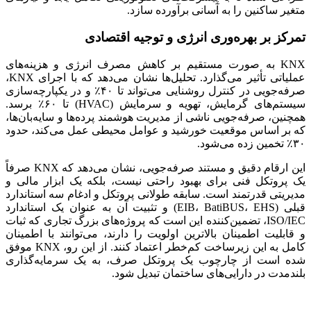
متغیر ساکنین را به آسانی برآورده سازد.
تمرکز بر بهره‌وری انرژی و توجیه اقتصادی
KNX به صورت مستقیم بر کاهش مصرف انرژی و هزینه‌های
عملیاتی تأثیر می‌گذارد. تحلیل‌ها نشان می‌دهد که با اجرای KNX،
صرفه‌جویی در کنترل روشنایی می‌تواند تا ۴۰٪ و در یکپارچه‌سازی
سیستم‌های گرمایش، تهویه و سرمایش (HVAC) تا ۶۰٪ برسد.
همچنین، صرفه‌جویی ناشی از مدیریت هوشمند پرده‌ها و سایه‌بان‌ها،
که بر اساس موقعیت خورشید و عوامل محیطی عمل می‌کند، حدود
۳۰٪ تخمین زده می‌شود.
این ارقام دقیق و مستند صرفه‌جویی، نشان می‌دهد که KNX صرفاً
یک پروتکل فنی برای بهبود راحتی نیست، بلکه یک ابزار مالی و
مدیریتی قدرتمند است. سابقه طولانی پروتکل و ادغام سه استاندارد
قبلی (EIB، BatiBUS، EHS) و تثبیت آن به عنوان یک استاندارد
ISO/IEC، تضمین‌کننده این است که پروژه‌های بزرگ تجاری که ثبات
و قابلیت اطمینان بالاترین اولویت را دارند، می‌توانند با اطمینان
کامل به این زیرساخت کم‌خطر اعتماد کنند. از این رو، KNX موفق
شده است از چارچوب یک پروتکل صرف، به یک سرمایه‌گذاری
بلندمدت در دارایی‌های ساختمان تبدیل شود.