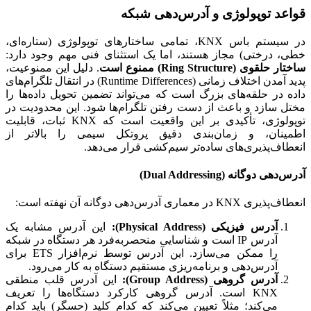
قواعد توپولوژی و آدرس‌دهی شبکه
در سیستم باس KNX، تمامی ساختارهای توپولوژی (ستاره‌ای،
خطی، درختی) مجاز هستند، اما یک استثنای فنی مهم وجود دارد:
ساختار حلقوی (Ring Structure) ممنوع است
. دلیل این ممنوعیت،
پدید آمدن اختلاف زمانی (Runtime Differences) در انتقال تلگرام‌های
داده در حلقه‌های بزرگ است که می‌تواند تضمین تحویل داده‌ها را
مختل سازد و باعث از دست رفتن تلگرام‌ها شود. این محدودیت در
توپولوژی، تأکیدی بر این واقعیت است که KNX ثبات، قابلیت
اطمینان، و زمان‌بندی دقیق پروتکل سیمی را بالاتر از
انعطاف‌پذیری‌های ساده‌تر سیم‌کشی قرار می‌دهد.
آدرس‌دهی دوگانه (Dual Addressing)
انعطاف‌پذیری KNX در معماری آدرس‌دهی دوگانه آن نهفته است:
آدرس فیزیکی (Physical Address):
این آدرس مشابه یک
آدرس IP است و شناسایی منحصربه‌فرد هر دستگاه در شبکه
را ممکن می‌سازد. این آدرس توسط نرم‌افزار ETS برای
آدرس‌دهی و برنامه‌ریزی مستقیم دستگاه به کار می‌رود.
آدرس گروهی (Group Address):
این آدرس قلب منطقی
KNX است. آدرس گروهی کارکرد دستگاه‌ها را تعریف
می‌کند؛ مثلاً تعیین می‌کند که کدام کلید (حسگر) باید کدام