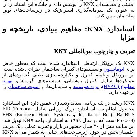
امنیتی و مقایسه‌ای KNX را پوشش داده و جایگاه این استاندارد را
به عنوان یک سرمایه‌گذاری استراتژیک در زیرساخت‌های نوین
ساختمان تبیین کند.
استاندارد KNX: مفاهیم بنیادی، تاریخچه و
مزایا
تعریف و چارچوب بین‌المللی KNX
KNX یک پروتکل ارتباطی استاندارد شده است که به‌طور خاص
برای
اتوماسیون
و سیستم‌های کنترلی ساختمان طراحی شده است.
این پروتکل وظیفه کنترل و یکپارچه‌سازی طیف گسترده‌ای از
عملکردها شامل کنترل روشنایی، سیستم‌های گرمایش،
تهویه
مطبوع (HVAC)
،
پرده هوشمند
و سایه‌بان‌ها، و
امنیت ساختمان
را
بر عهده دارد.
KNX ریشه در یک برنامه استانداردسازی عمیق دارد. این استاندارد
محصول ادغام سه استاندارد بزرگ اروپایی شامل EIB (European
Installation Bus)، BatiBUS و EHS (European Home Systems
Protocol) است که در سال ۱۹۹۹ به استاندارد واحد KNX تبدیل شد.
این سابقه بیش از ۳۰ سال حضور در بازار و تجربه عملی ، یک مزیت
اطمینان‌بخش در حوزه زیرساخت‌های حیاتی به شمار می‌آید.KNX