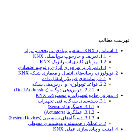
فهرست مطالب
1.
استاندارد KNX: مفاهیم بنیادی، تاریخچه و مزایا
1.1.
تعریف و چارچوب بین‌المللی KNX
1.2.
مزایای کلیدی استراتژیک KNX
1.3.
تمرکز بر بهره‌وری انرژی و توجیه اقتصادی
2.
توپولوژی، رسانه‌های انتقال و معماری شبکه KNX
2.1.
رسانه‌های فیزیکی انتقال داده
2.2.
قواعد توپولوژی و آدرس‌دهی شبکه
2.2.1.
آدرس‌دهی دوگانه (Dual Addressing)
3.
معرفی جامع تجهیزات و محصولات KNX
3.1.
دسته‌بندی سه‌گانه فنی تجهیزات
3.1.1.
حسگرها (Sensors)
3.1.2.
عملگرها (Actuators)
3.1.3.
دستگاه‌های سیستمی (System Devices)
3.2.
عملکرد همبسته و هوشمندی محیطی
4.
امنیت و پیاده‌سازی عملی KNX