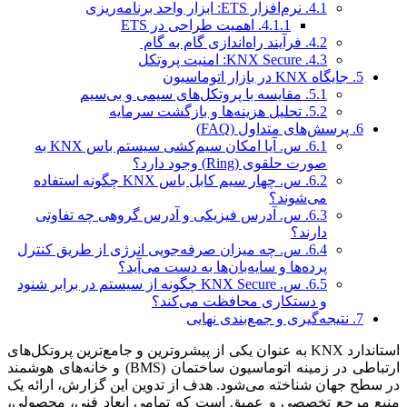
4.1.
نرم‌افزار ETS: ابزار واحد برنامه‌ریزی
4.1.1.
اهمیت طراحی در ETS
4.2.
فرآیند راه‌اندازی گام به گام
4.3.
KNX Secure: امنیت پروتکل
5.
جایگاه KNX در بازار اتوماسیون
5.1.
مقایسه با پروتکل‌های سیمی و بی‌سیم
5.2.
تحلیل هزینه‌ها و بازگشت سرمایه
6.
پرسش‌های متداول (FAQ)
6.1.
س. آیا امکان سیم‌کشی سیستم باس KNX به
صورت حلقوی (Ring) وجود دارد؟
6.2.
س. چهار سیم کابل باس KNX چگونه استفاده
می‌شوند؟
6.3.
س. آدرس فیزیکی و آدرس گروهی چه تفاوتی
دارند؟
6.4.
س. چه میزان صرفه‌جویی انرژی از طریق کنترل
پرده‌ها و سایه‌بان‌ها به دست می‌آید؟
6.5.
س. KNX Secure چگونه از سیستم در برابر شنود
و دستکاری محافظت می‌کند؟
7.
نتیجه‌گیری و جمع‌بندی نهایی
استاندارد KNX به عنوان یکی از پیشروترین و جامع‌ترین پروتکل‌های
ارتباطی در زمینه اتوماسیون ساختمان (BMS) و خانه‌های هوشمند
در سطح جهان شناخته می‌شود. هدف از تدوین این گزارش، ارائه یک
منبع مرجع تخصصی و عمیق است که تمامی ابعاد فنی، محصولی،