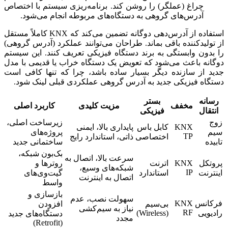
چراغ (عملگر) را روشن کند. برنامه‌ریزی سیستم با اختصاص
آدرس‌های گروهی به دستگاه‌های مربوطه انجام می‌شود.
استفاده از آدرس‌دهی دوگانه تضمین می‌کند که KNX کاملاً مستقل
از تولیدکننده باقی بماند. طراحان می‌توانند عملکرد (آدرس گروهی)
را بدون وابستگی به برند دستگاه فیزیکی تعریف کنند. این سیستم
دوگانه باعث می‌شود که تعویض یک دستگاه خراب یا قدیمی با مدل
جدید از سازنده دیگر بسیار ساده باشد، چرا که تنها کافی است
دستگاه فیزیکی جدید به آدرس گروهی عملکردی قبلی لینک شود.
رسانه
بستر
مخفف
مزیت کلیدی
کاربرد اصلی
انتقال
فیزیکی
زوج
زیرساخت اصلی،
KNX
کابل باس
پایداری بالا، ایمنی
سیم
پروژه‌های
TP
اختصاصی
ذاتی، استاندارد رایج
تابیده
ساختمانی جدید
بک‌بون شبکه،
سرعت بالا، اتصال به
پروتکل
KNX
اترنت
روترها و
شبکه‌های وسیع،
IP
اینترنت
استاندارد
گیت‌وی‌های
اتصال به اینترنت
واسط
بازسازی و
سهولت نصب، عدم
فرکانس
KNX
بی‌سیم
افزودن
نیاز به سیم‌کشی
RF
رادیویی
(Wireless)
دستگاه‌های جدید
مجدد
(Retrofit)