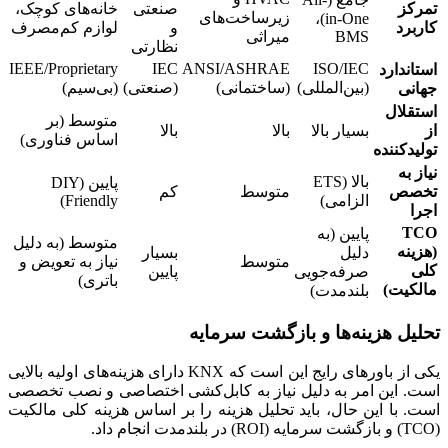
تمرکز
صنعتی
خانه‌های کوچک،
زیرساخت‌های
in-One)،
کاربرد
و
لوازم کم‌مصرف
BMS
میراثی
نظارتی
IEEE/Proprietary
IEC
ANSI/ASHRAE
ISO/IEC
استاندارد
(بین‌المللی)
(ساختمانی)
(صنعتی)
(بی‌سیم)
جهانی
استقلال
متوسط (بر
از
بسیار بالا
بالا
بالا
اساس فناوری)
تولیدکننده
نیاز به
بالا (ETS
پایین (DIY
تخصص
متوسط
کم
الزامی)
Friendly)
اجرا
TCO
پایین (به
متوسط (به دلیل
(هزینه
دلیل
بسیار
متوسط
نیاز به تعویض و
کلی
صرفه‌جویی
پایین
باتری)
مالکیت)
بلندمدت)
تحلیل هزینه‌ها و بازگشت سرمایه
یکی از باورهای رایج این است که KNX دارای هزینه‌های اولیه بالایی
است. این امر به دلیل نیاز به کابل‌کشی اختصاصی و نصب تخصصی
است. با این حال، باید تحلیل هزینه را بر اساس هزینه کلی مالکیت
(TCO) و بازگشت سرمایه (ROI) در بلندمدت انجام داد.