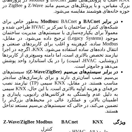
بزرگ مقیاس، و با پروتکل‌های بی‌سیم مانند Z-Wave و ZigBee در
حوزه خانه‌های هوشمند مقایسه می‌شود.
در برابر BACnet و Modbus:
BACnet به‌طور خاص برای
شبکه‌های کنترل ساختمان با تمرکز بر HVAC طراحی شده و
معمولاً برای یکپارچه‌سازی با سیستم‌های مدیریت ساختمان
موجود (Legacy Systems) ترجیح داده می‌شود. در مقابل،
Modbus ساده، کم‌هزینه و اغلب برای کاربردهای صنعتی و
انتقال داده‌های ساده استفاده می‌شود. KNX، اگرچه در اجرا
نیازمند تخصص بالاتری است، اما دامنه وسیع‌تری از کاربردها
(روشنایی، HVAC، امنیت) را در یک استاندارد واحد پوشش
می‌دهد و جامع‌تر است.
در برابر سیستم‌های بی‌سیم (Z-Wave/ZigBee):
سیستم‌های
بی‌سیم نصب آسان‌تری دارند و برای بازسازی‌های ساده‌تر
مناسب هستند. در مقابل، KNX سیمی (TP) نیازمند نصب
حرفه‌ای و هزینه اولیه بالاتری است. با این حال، KNX سیمی
به دلیل عدم وابستگی به فرکانس‌های رادیویی، پایداری و
اطمینان بالاتر، و عملکرد عالی در محیط‌های بزرگ‌تر را
تضمین می‌کند، در حالی که سیستم‌های بی‌سیم مستعد تداخل
هستند.
Z-Wave/ZigBee
Modbus
BACnet
KNX
ویژگی
کنترل
HVAC و
جامع (All-