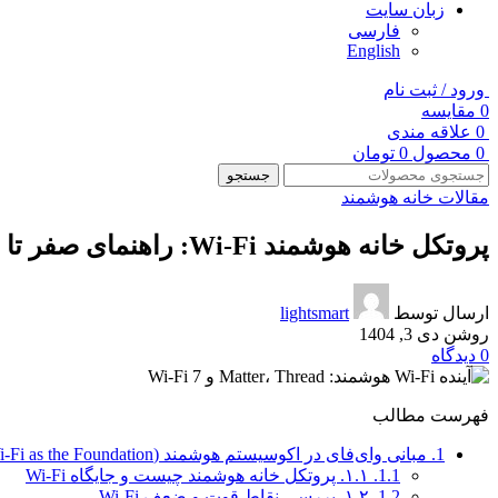
زبان سایت
فارسی
English
ورود / ثبت نام
0
مقایسه
0
علاقه مندی
0
محصول
0
تومان
جستجو
مقالات خانه هوشمند
پروتکل خانه هوشمند Wi-Fi: راهنمای صفر تا صد
ارسال توسط
lightsmart
روشن دی 3, 1404
0
دیدگاه
فهرست مطالب
1.
مبانی وای‌فای در اکوسیستم هوشمند (Wi-Fi as the Foundation)
1.1.
۱.۱. پروتکل خانه هوشمند چیست و جایگاه Wi-Fi
1.2.
۱.۲. بررسی نقاط قوت و ضعف Wi-Fi