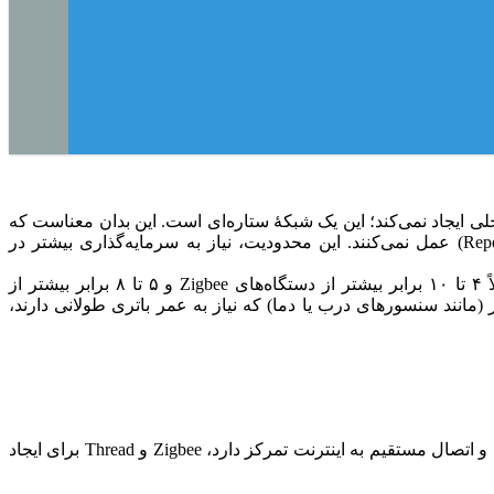
Zigbee و Z-Wave، Wi-Fi یک شبکۀ مش داخلی ایجاد نمی‌کند؛ این یک شبکۀ ستاره‌ای است. این بدان معناست که
هر دستگاه باید مستقیماً در محدودۀ برد روتر اصلی یا نقطۀ دسترسی قرار گیرد و دستگاه‌های متصل به عنوان تکرارکننده (Repeater) عمل نمی‌کنند. این محدودیت، نیاز به سرمایه‌گذاری بیشتر در
Wi-Fi به طور قابل توجهی انرژی بیشتری مصرف می‌کند. تحقیقات نشان می‌دهد که دستگاه‌های Wi-Fi معمولاً ۴ تا ۱۰ برابر بیشتر از دستگاه‌های Zigbee و ۵ تا ۸ برابر بیشتر از
W را برای دستگاه‌های هوشمند کوچک و باتری‌دار (مانند سنسورهای درب یا دما) که نیاز به عمر باتری طولانی دارند،
درک تفاوت‌های معماری بین Wi-Fi و پروتکل‌های جایگزین برای طراحی یک خانه هوشمند پایدار ضروری است. در حالی که Wi-Fi بر سرعت و اتصال مستقیم به اینترنت تمرکز دارد، Zigbee و Thread برای ایجاد