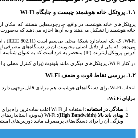
۱.۱. پروتکل خانه هوشمند چیست و جایگاه Wi-Fi
پروتکل‌های خانه هوشمند، در واقع، چارچوب‌هایی هستند که امکان ارتب
خانه هوشمند را تشکیل می‌دهند و به آن‌ها اجازه می‌دهند که به‌صورت
Wi-Fi،
آدرس پروتکل اینترنت (IP) منحصر به فرد است که به عنوان شناسه آن عمل می‌کند و امکان رساندن داده به مقصد مورد نظر را فراهم می‌سازد.
در کنار Wi-Fi، پروتکل‌های دیگری مانند بلوتوث (برای کنترل محلی و انتقال داده در شبکۀ محلی) و شبکه‌های مش کم‌مصرف مانند Zigbee و Thread نیز در اکوسیستم هوشمند حضور دارند.
۱.۲. بررسی نقاط قوت و ضعف Wi-Fi
انتخاب Wi-Fi برای دستگاه‌های هوشمند، هم مزایای قابل توجهی دارد و هم معایب ساختاری که باید مورد توجه قرار گیرند.
مزایای Wi-Fi:
سادگی در استفاده:
استفاده از Wi-Fi اغلب ساده‌ترین راه برای اتصال دستگاه‌های هوشمند است، زیرا نیازی به هاب‌های اختصاصی (Hubs) نیست؛ اتصال مستقیماً از طریق روتر خانگی صورت می‌گیرد.
پهنای باند بالا (High Bandwidth):
ویژگی آن را برای دستگاه‌های پرمصرف مانند دوربین‌های امنیتی که 