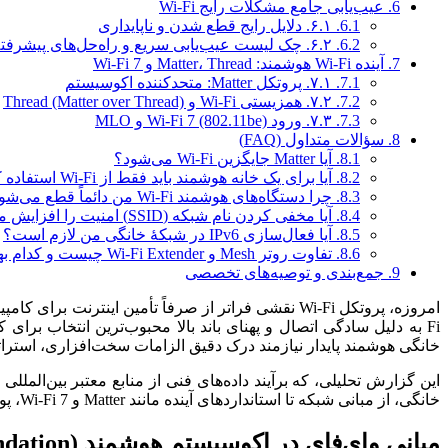
6.
عیب‌یابی جامع مشکلات رایج Wi-Fi
6.1.
۶.۱. دلایل رایج قطع شدن و ناپایداری
6.2.
۶.۲. چک لیست عیب‌یابی سریع و راه‌حل‌های پیشرفته
7.
آینده Wi-Fi هوشمند: Matter، Thread و Wi-Fi 7
7.1.
۷.۱. پروتکل Matter: متحدکننده اکوسیستم
7.2.
۷.۲. همزیستی Wi-Fi و Thread (Matter over Thread)
7.3.
۷.۳. ورود Wi-Fi 7 (802.11be) و MLO
8.
سؤالات متداول (FAQ)
8.1.
آیا Matter جایگزین Wi-Fi می‌شود؟
8.2.
آیا برای یک خانه هوشمند باید فقط از Wi-Fi استفاده کنم؟
8.3.
چرا دستگاه‌های هوشمند Wi-Fi من دائماً قطع می‌شوند؟
8.4.
آیا مخفی کردن نام شبکه (SSID) امنیت را افزایش می‌دهد؟
8.5.
آیا فعال‌سازی IPv6 در شبکۀ خانگی من لازم است؟
8.6.
تفاوت روتر Mesh و Wi-Fi Extender چیست و کدام بهتر است؟
9.
جمع‌بندی و توصیه‌های تخصصی
امروزه، پروتکل Wi-Fi نقشی فراتر از صرفاً تأمین اینترنت برای کامپیوترها و تلفن‌های هوشمند ایفا می‌کند؛ این پروتکل به ستون فقرات میلیاردها دستگاه متصل در
Fi به دلیل سادگی اتصال و پهنای باند بالا محبوب‌ترین انتخاب برای کاربران است، اما در مقایسه با پروتکل‌های تخصصی‌تر مانند
خانگی هوشمند پایدار نیازمند درک دقیق الزامات سخت‌افزاری، استرات
خانگی، از مبانی شبکه تا استانداردهای آینده مانند Matter و Wi-Fi 7، پوشش دهد.
مبانی وای‌فای در اکوسیستم هوشمند (Wi-Fi as the Foundation)