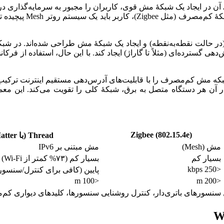
Zigbee (802.15.4e)
Thread (با Matter)
مش (Mesh)
مش مبتنی بر IPv6
بسیار کم
بسیار کم (۷۳% کمتر از Wi-Fi)
<250 kbps
پایین (کافی برای کنترل/سنسور
<100 m
<200 m
سنسورهای باتری‌دار، کنترل روشنایی
سنسورها، کلیدهای دیواری کم‌م