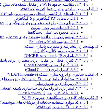
1.3.
۱.۳. مقایسه جامع: Wi-Fi در مقابل شبکه‌های مش کم‌مصرف (Zigbee / Thread)
2.
الزامات زیرساختی و توان عملیاتی شبکه Wi-Fi
2.1.
۲.۱. باندهای فرکانسی: انتخاب مناسب‌ترین باند (۲.۴، ۵ و ۶ گیگاهرتز)
2.1.1.
باندهای ۲.۴ گیگاهرتز و ۵ گیگاهرتز
2.2.
۲.۲. پهنای باند و ظرفیت عملی روتر (جلوگیری از Overload)
2.2.1.
الزامات سرعت اینترنت
2.2.2.
محدودیت عملی دستگاه‌ها
2.3.
۲.۳. پوشش‌دهی در خانه هوشمند: برتری Mesh بر Extender
2.3.1.
مقایسه Mesh و Extender
3.
بهینه‌سازی پیشرفته و مدیریت پایداری شبکه
3.1.
۳.۱. مدیریت سیگنال و کانال‌ها
3.2.
۳.۲. پایداری IP با DHCP Reservation
3.3.
۳.۳. کنترل محلی در مقابل ابری: معماری برای پایداری
3.3.1.
کنترل محلی (Local Control)
3.3.2.
کنترل ابری (Cloud Control)
4.
امنیت سایبری و ایزوله‌سازی شبکه (VLAN Imperative)
4.1.
۴.۱. مخاطرات امنیتی دستگاه‌های IoT و لزوم دفاع چندلایه
4.2.
۴.۲. رمزنگاری و به‌روزرسانی
4.3.
۴.۳. استراتژی ایزوله‌سازی: جداسازی شبکه (Network Segmentation)
4.3.1.
VLAN در مقابل Guest Network
5.
کاربردهای کلیدی و دستگاه‌های ضروری Wi-Fi
5.1.
۵.۱. موارد استفاده خلاقانه از دوشاخه‌های هوشمند (Smart Plugs)
5.2.
۵.۲. دستگاه‌های حیاتی Wi-Fi