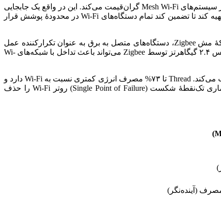
اگرچه Wi-Fi به دلیل سادگی جذاب است، عدم توانایی آن در ایجاد یک شبکۀ مش قوی، کاربران را مجبور به سرمایه‌گذاری در سیستم‌های Mesh Wi-Fi گران‌قیمت می‌کند. این در واقع یک جابجایی
هزینه و پیچیدگی است: به جای خرید یک هاب کوچک برای مدیریت شبکۀ کم‌مصرف (مثل Zigbee)، کاربر باید یک سیستم روتر Mesh پیچیده تهیه کند تا تضمین کند تمام دستگاه‌های Wi-Fi در محدودۀ پوشش قرار
این پروتکل‌ها برای مصرف کم انرژی، برد کوتاه (در حالت نقطه‌به‌نقطه) و ایجاد یک شبکۀ مش طراحی شده‌اند. در شبکۀ مش Zigbee، دستگاه‌های متصل به برق به عنوان تکرارکننده عمل
می‌کنند و سیگنال می‌تواند از یک دستگاه به دستگاه دیگر بپرد تا پوشش‌دهی گسترده‌ای (مثلاً تا گاراژ) ایجاد کند. با این حال، استفاده از فرکانس ۲.۴ گیگاهرتز توسط Zigbee می‌تواند باعث تداخل با شبکه‌های Wi-
این پروتکل نسل جدیدتر و بر پایۀ IPv6 است و ویژگی‌های شبکه مش کم‌مصرف را با قابلیت‌های آدرس‌دهی مستقیم اینترنت ترکیب می‌کند. Thread تا ۷۳% مصرف انرژی کمتری نسبت به Wi-Fi دارد و
یک شبکۀ خودترمیم (Self-healing Mesh Network) ایجاد می‌کند که در آن هر دستگاه متصل به برق، شبکۀ کلی را تقویت می‌کند. این معماری تک‌نقطۀ شکست (Single Point of Failure) روتر Wi-Fi را حذف
)
صرف (آینده‌نگر)