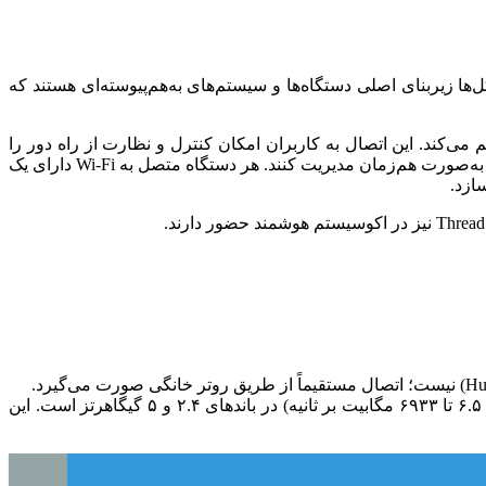
‌ها زیربنای اصلی دستگاه‌ها و سیستم‌های به‌هم‌پیوسته‌ای هستند که
نترنت از طریق یک روتر فراهم می‌کند. این اتصال به کاربران امکان کنترل و نظارت از راه دور را
می‌دهد، که یکی از دلایل اصلی محبوبیت آن در دستگاه‌های مصرفی است. روترهای بی‌سیم مدرن می‌توانند از ۳۰ دستگاه تا صدها دستگاه را به‌صورت هم‌زمان مدیریت کنند. هر دستگاه متصل به Wi-Fi دارای یک
Wi-Fi (به‌ویژه استانداردهای جدیدتر مانند 802.11n/ac) قادر به پشتیبانی از نرخ داده‌ای بسیار بالا (از ۶.۵ تا ۶۹۳۳ مگابیت بر ثانیه) در باندهای ۲.۴ و ۵ گیگاهرتز است. این