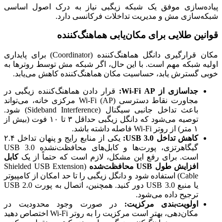
پیاده‌سازی موفق یک شبکه زیگبی نیاز به درک اصول اساسی
شبکه‌سازی مش و مدیریت تداخلات فرکانسی دارد.
قوانین طلایی برای مکان‌یابی هماهنگ‌کننده
مکان قرارگیری دانگل هماهنگ‌کننده (Coordinator) برای پایداری
اولیه شبکه مهم است. با این حال، اگر شبکه مش توسط روترها به
خوبی گسترش یابد، حساسیت مکان هماهنگ‌کننده کاهش می‌یابد.
جداسازی از Wi-Fi AP:
قرار دادن هماهنگ‌کننده زیگبی در
مجاورت نقاط دسترسی Wi-Fi (AP) مرکزی خانه، می‌تواند
باعث تداخل جانبی سیگنال (Sideband Interference) شود.
توصیه می‌شود که دانگل زیگبی حداقل ۳ تا ۱۰ فوت (بیش از
۱ متر) از روتر Wi-Fi فاصله داشته باشد.
کاهش تداخل USB 3.0:
یکی از منابع رایج و پنهان تداخل ۲.۴
گیگاهرتزی، پورت‌ها و کابل‌های محافظت‌نشده USB 3.0
است. برای رفع این مشکل، لازم است که حتماً از یک
کابل
افزایش طول USB محافظت‌شده
(Shielded USB Extension
Cable) استفاده شود و دانگل زیگبی را تا حد امکان از کامپیوتر
یا منبع USB 3.0 دور کنید. همچنین، اتصال به پورت USB 2.0
ترجیح داده می‌شود.
اولویت‌بندی مرکزیت:
در صورت وجود محدودیت در
مکان‌دهی، بهتر است مرکزیت را به روتر Wi-Fi اختصاص دهید