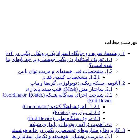
فهرست مطالب
1.
ریشه‌ها، تعریف و جایگاه استراتژیک پروتکل زیگبی در IoT
1.1.
تعریف استاندارد: زیگبی چیست و بر چه پایه‌ای بنا
شده است؟
1.2.
مشخصات فنی هسته‌ای و مزیت توان پایین
1.2.1.
مشخصات کلیدی فنی:
2.
آناتومی شبکه زیگبی: توپولوژی، گره‌ها و هاب
2.1.
ساختار مش (Mesh): قلب تپنده پایداری
2.2.
شناخت اجزای سه‌گانه شبکه (Coordinator, Router,
End Device)
2.2.1.
الف) هماهنگ‌کننده (Coordinator)
2.2.2.
ب) روتر (Router)
2.2.3.
ج) دستگاه نهایی (End Device)
2.3.
اهمیت تراکم روترها در پایداری شبکه
3.
کاربردها و سناریوهای تخصصی زیگبی در خانه هوشمند
3.1.
مدیریت روشنایی هوشمند و تکامل استانداردها