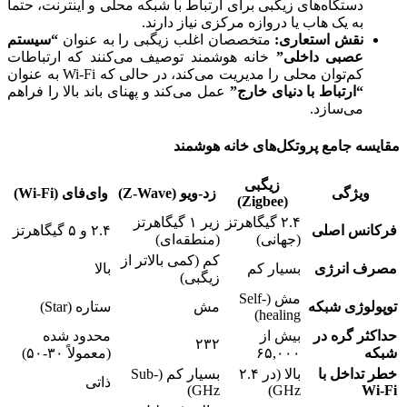
دستگاه‌های زیگبی برای ارتباط با شبکه محلی و اینترنت، حتماً
به یک هاب یا دروازه مرکزی نیاز دارند.
نقش استعاری:
متخصصان اغلب زیگبی را به عنوان
“سیستم
عصبی داخلی”
خانه هوشمند توصیف می‌کنند که ارتباطات
کم‌توان محلی را مدیریت می‌کند، در حالی که Wi-Fi به عنوان
“ارتباط با دنیای خارج”
عمل می‌کند و پهنای باند بالا را فراهم
می‌سازد.
مقایسه جامع پروتکل‌های خانه هوشمند
زیگبی
ویژگی
زد-ویو (Z-Wave)
وای‌فای (Wi-Fi)
(Zigbee)
۲.۴ گیگاهرتز
زیر ۱ گیگاهرتز
فرکانس اصلی
۲.۴ و ۵ گیگاهرتز
(جهانی)
(منطقه‌ای)
کم (کمی بالاتر از
مصرف انرژی
بسیار کم
بالا
زیگبی)
مش (Self-
توپولوژی شبکه
مش
ستاره (Star)
healing)
حداکثر گره در
بیش از
محدود شده
۲۳۲
شبکه
۶۵,۰۰۰
(معمولاً ۳۰-۵۰)
خطر تداخل با
بالا (در ۲.۴
بسیار کم (Sub-
ذاتی
GHz)
GHz)
Wi-Fi