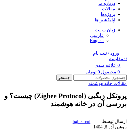
درباره ما
مقالات
پروژه‌ها
اپلیکشین‌ها
زبان سایت
فارسی
English
ورود / ثبت نام
0
مقایسه
0
علاقه مندی
0
محصول
0
تومان
جستجو
مقالات خانه هوشمند
پروتکل زیگبی (Zigbee Protocol) چیست؟ و
بررسی آن در خانه هوشمند
ارسال توسط
lightsmart
روشن آذر 6, 1404