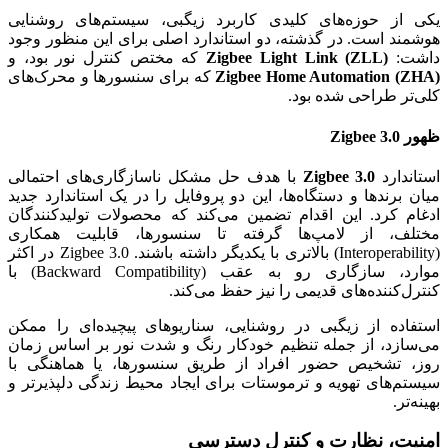
یکی از حوزه‌های کلیدی کاربرد زیگبی، سیستم‌های روشنایی
هوشمند است. در گذشته، دو استاندارد اصلی برای این منظور وجود
داشت:
Zigbee Light Link (ZLL)
که مختص کنترل نور بود، و
Zigbee Home Automation (ZHA)
که برای سنسورها و محرک‌های
کلی‌تر طراحی شده بود.
ظهور Zigbee 3.0
استاندارد
Zigbee 3.0
با هدف حل مشکل ناسازگاری‌های احتمالی
میان برندها و دستگاه‌ها، این دو پروفایل را در یک استاندارد جدید
ادغام کرد. این اقدام تضمین می‌کند که محصولات تولیدکنندگان
مختلف، از لامپ‌ها گرفته تا سنسورها، قابلیت همکاری
(Interoperability) بالاتری با یکدیگر داشته باشند. Zigbee 3.0 در اکثر
موارد، سازگاری رو به عقب (Backward Compatibility) با
کنترل‌کننده‌های قدیمی را نیز حفظ می‌کند.
استفاده از زیگبی در روشنایی، سناریوهای پیچیده‌ای را ممکن
می‌سازد، از جمله تنظیم خودکار رنگ و شدت نور بر اساس زمان
روز، تشخیص حضور افراد از طریق سنسورها، یا هماهنگی با
سیستم‌های تهویه و ترموستات برای ایجاد محیط زندگی دلپذیرتر و
بهینه‌تر.
امنیت، نظارت و کنترل دسترسی