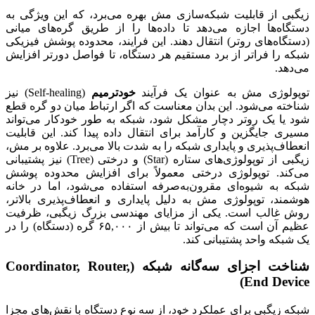
زیگبی از قابلیت شبکه‌سازی مش بهره می‌برد، که این ویژگی به
دستگاه‌ها اجازه می‌دهد تا داده‌ها را از طریق گره‌های میانی
(دستگاه‌های روتر) انتقال دهند. این فرایند، محدوده پوشش فیزیکی
شبکه را فراتر از برد مستقیم هر دستگاه، تا فواصل دورتر افزایش
می‌دهد.
توپولوژی مش به عنوان یک فرآیند
خودترمیم
(Self-healing) نیز
شناخته می‌شود. این بدان معناست که اگر ارتباط میان دو گره قطع
شود یا یک روتر دچار مشکل شود، شبکه به طور خودکار می‌تواند
مسیری جایگزین و کارآمد برای انتقال داده پیدا کند. این قابلیت
انعطاف‌پذیری و پایداری شبکه را به شدت بالا می‌برد. علاوه بر مش،
زیگبی از توپولوژی‌های ستاره (Star) و درختی (Tree) نیز پشتیبانی
می‌کند. توپولوژی درختی معمولاً برای افزایش محدوده پوشش
شبکه به شیوه‌ای مقرون‌به‌صرفه استفاده می‌شود، اما در خانه
هوشمند، توپولوژی مش به دلیل پایداری و انعطاف‌پذیری بالاتر،
روش غالب است. یکی از مزایای مهندسی بزرگ زیگبی، ظرفیت
عظیم آن است که می‌تواند تا بیش از ۶۵,۰۰۰ گره (دستگاه) را در
یک شبکه واحد پشتیبانی کند.
شناخت اجزای سه‌گانه شبکه (Coordinator, Router,
End Device)
شبکه زیگبی برای عملکرد خود، از سه نوع دستگاه با نقش‌های مجزا