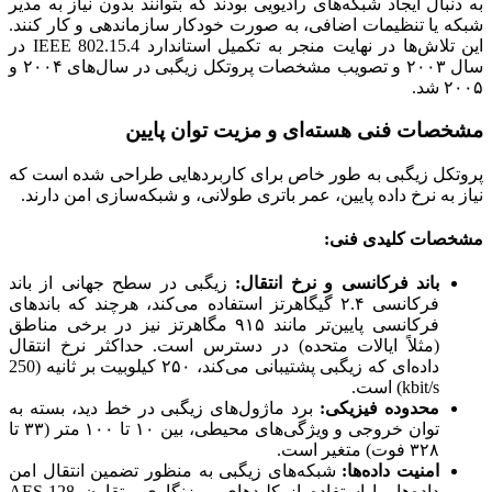
به دنبال ایجاد شبکه‌های رادیویی بودند که بتوانند بدون نیاز به مدیر
شبکه یا تنظیمات اضافی، به صورت خودکار سازماندهی و کار کنند.
این تلاش‌ها در نهایت منجر به تکمیل استاندارد IEEE 802.15.4 در
سال ۲۰۰۳ و تصویب مشخصات پروتکل زیگبی در سال‌های ۲۰۰۴ و
۲۰۰۵ شد.
مشخصات فنی هسته‌ای و مزیت توان پایین
پروتکل زیگبی به طور خاص برای کاربردهایی طراحی شده است که
نیاز به نرخ داده پایین، عمر باتری طولانی، و شبکه‌سازی امن دارند.
مشخصات کلیدی فنی:
باند فرکانسی و نرخ انتقال:
زیگبی در سطح جهانی از باند
فرکانسی ۲.۴ گیگاهرتز استفاده می‌کند، هرچند که باندهای
فرکانسی پایین‌تر مانند ۹۱۵ مگاهرتز نیز در برخی مناطق
(مثلاً ایالات متحده) در دسترس است. حداکثر نرخ انتقال
داده‌ای که زیگبی پشتیبانی می‌کند، ۲۵۰ کیلوبیت بر ثانیه (250
kbit/s) است.
محدوده فیزیکی:
برد ماژول‌های زیگبی در خط دید، بسته به
توان خروجی و ویژگی‌های محیطی، بین ۱۰ تا ۱۰۰ متر (۳۳ تا
۳۲۸ فوت) متغیر است.
امنیت داده‌ها:
شبکه‌های زیگبی به منظور تضمین انتقال امن
داده‌ها، با استفاده از کلیدهای رمزنگاری متقارن AES-128