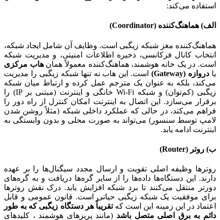
استفاده می‌کند:
الف) هماهنگ‌کننده (Coordinator)
هماهنگ‌کننده مغز شبکه زیگبی است. وظایف آن شامل ایجاد شبکه،
انتخاب کانال فرکانسی، ذخیره اطلاعات امنیتی، و مدیریت شبکه
است. در یک خانه هوشمند، هماهنگ‌کننده معمولاً همان
هاب مرکزی
یا
دروازه (Gateway)
است. این هاب نه تنها شبکه زیگبی را مدیریت
می‌کند، بلکه به عنوان یک مترجم عمل کرده و ارتباط میان شبکه
زیگبی (کم‌توان) و شبکه Wi-Fi خانگی و اینترنت (مبتنی بر IP) را
برقرار می‌سازد. این اتصال به اینترنت امکان کنترل از راه دور را
فراهم می‌کند، در حالی که عملکرد داخلی شبکه (مثلاً روشن شدن
لامپ توسط سنسور) می‌تواند به صورت محلی و بدون وابستگی به
اینترنت ادامه یابد.
ب) روتر (Router)
روترها وظیفه اصلی تقویت و ارسال مجدد سیگنال‌ها را بر عهده
دارند. این دستگاه‌ها داده‌ها را از سایر گره‌ها دریافت و به گره‌های
دورتر منتقل می‌کنند تا برد شبکه افزایش یابد. درک نقش روترها
برای موفقیت یک شبکه زیگبی حیاتی است. قانون عمومی و قابل
اعتماد در این زمینه این است که
تقریباً هر دستگاه زیگبی که به طور
دائم به برق اصلی متصل باشد
(مانند پریزهای هوشمند ، کلیدهای