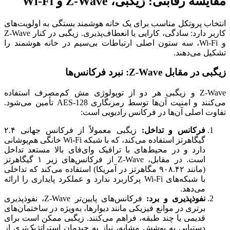
مقایسه رقابتی: زیگبی، Z-Wave و Wi-Fi
انتخاب پروتکل مناسب برای یک خانه هوشمند بستگی به اولویت‌های
کاربر دارد: سادگی، کارایی یا انعطاف‌پذیری. زیگبی در کنار Z-Wave
و Wi-Fi، سه ستون اصلی ارتباطات بی‌سیم در خانه هوشمند را
تشکیل می‌دهند.
زیگبی در مقابل Z-Wave: نبرد فرکانس‌ها
Z-Wave و زیگبی هر دو از توپولوژی مش کم‌مصرف استفاده
می‌کنند و امنیت آن‌ها توسط رمزنگاری AES-128 تأمین می‌شود.
تفاوت اصلی آن‌ها در فرکانس رادیویی است:
فرکانس و تداخل:
زیگبی معمولاً از فرکانس جهانی ۲.۴
گیگاهرتز استفاده می‌کند، که با شبکه Wi-Fi خانگی هم‌پوشانی
دارد و در محیط‌های با ترافیک وای‌فای بالا مستعد تداخل
است. در مقابل، Z-Wave از فرکانس‌های زیر ۱ گیگاهرتز
(مانند ۹۰۸.۴۲ مگاهرتز در آمریکا) استفاده می‌کند که تداخلی
با شبکه‌های Wi-Fi پرکاربرد ندارد و عملکرد پایداری را ارائه
می‌دهد.
نفوذپذیری و برد:
فرکانس‌های پایین‌تر Z-Wave، نفوذپذیری
برتری در موانع فیزیکی مانند دیوارها، به‌ویژه در ساختمان‌های
قدیمی یا چند طبقه، فراهم می‌کنند. زیگبی ممکن است برای
دستیابی به پوشش مشابه، نیاز به چیدمان استراتژیک‌تری از