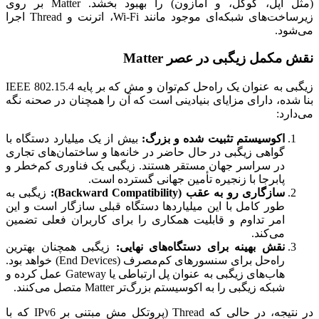
(مثل اپل، گوگل، و آمازون) را بهبود بخشد. Matter بر روی
زیرساخت‌های شبکه‌ای موجود مانند Wi-Fi، اترنت و Thread اجرا
می‌شود.
نقش مکمل زیگبی در عصر Matter
زیگبی به عنوان یک راه‌حل کم‌توان و مش که بر پایه IEEE 802.15.4
بنا شده، دارای مزایای بنیادینی است که آن را همچنان در صحنه نگه
می‌دارد:
اکوسیستم تثبیت شده و بزرگ:
بیش از یک میلیارد دستگاه با
گواهی زیگبی در حال حاضر در خانه‌ها و ساختمان‌های تجاری
در سراسر جهان مستقر هستند. زیگبی یک فناوری کم‌خطر و
پابرجا با زنجیره تأمین جهانی گسترده است.
سازگاری رو به عقب (Backward Compatibility):
زیگبی به
طور کامل با این میلیاردها دستگاه قبلی سازگار است و این
امر تداوم و قابلیت همکاری را برای کاربران فعلی تضمین
می‌کند.
نقش بهینه برای دستگاه‌های نهایی:
زیگبی همچنان بهترین
راه‌حل برای سنسورهای کم‌مصرف (End Devices) خواهد بود.
هاب‌های زیگبی به عنوان پل ارتباطی یا Gateway عمل کرده و
شبکه زیگبی را به اکوسیستم بزرگ‌تر Matter متصل می‌کنند.
در نتیجه، در حالی که Thread (پروتکل مش مبتنی بر IPv6 که با