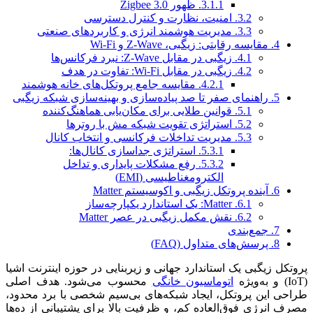
3.1.1.
ظهور Zigbee 3.0
3.2.
امنیت، نظارت و کنترل دسترسی
3.3.
مدیریت هوشمند انرژی و کاربردهای صنعتی
4.
مقایسه رقابتی: زیگبی، Z-Wave و Wi-Fi
4.1.
زیگبی در مقابل Z-Wave: نبرد فرکانس‌ها
4.2.
زیگبی در مقابل Wi-Fi: تفاوت در هدف
4.2.1.
مقایسه جامع پروتکل‌های خانه هوشمند
5.
راهنمای صفر تا صد پیاده‌سازی و بهینه‌سازی شبکه زیگبی
5.1.
قوانین طلایی برای مکان‌یابی هماهنگ‌کننده
5.2.
استراتژی تقویت شبکه مش با روترها
5.3.
مدیریت تداخلات فرکانسی و انتخاب کانال
5.3.1.
استراتژی جداسازی کانال‌ها:
5.3.2.
رفع مشکلات پایداری و تداخل
الکترومغناطیسی (EMI)
6.
آینده پروتکل زیگبی و اکوسیستم Matter
6.1.
Matter: یک استاندارد یکپارچه‌ساز
6.2.
نقش مکمل زیگبی در عصر Matter
7.
جمع‌بندی
8.
پرسش‌های متداول (FAQ)
پروتکل زیگبی یک استاندارد جهانی و زیربنایی در حوزه اینترنت اشیا
(IoT) و به‌ویژه
اتوماسیون خانگی
محسوب می‌شود. هدف اصلی
طراحی این پروتکل، ایجاد شبکه‌های بی‌سیم شخصی با برد محدود،
مصرف انرژی فوق‌العاده کم، و ظرفیت بالا برای پشتیبانی از ده‌ها