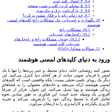
9.4.
۴. اتصال کلید جدید
9.5.
۵. محکم کردن کلید و نصب صفحه
9.6.
۶. بازگرداندن برق و پیکربندی
9.7.
چه زمانی باید با برقکار مشورت کرد؟
10.
نگهداری و عیب‌یابی: حل مشکلات رایج کلیدهای لمسی
هوشمند
10.1.
مشکلات رایج
10.2.
راه‌حل‌های عیب‌یابی
10.2.1.
جدول: مشکلات رایج و راه‌حل‌های
عیب‌یابی کلید لمسی هوشمند
11.
سوالات متداول (FAQ)
ورود به دنیای کلیدهای لمسی هوشمند
تصور کنید روشنایی خانه، دمای محیط، و حتی پرده‌ها را تنها با یک
لمس یا فرمان صوتی ساده، از هر کجای دنیا کنترل می‌کنید. این
دیگر یک رویای علمی-تخیلی نیست؛ بلکه واقعیتی است که کلیدهای
لمسی هوشمند ارائه می‌دهند و خانه‌های معمولی را به فضاهای
زندگی هوشمند و پویا تبدیل می‌کنند. این تحول، فراتر از صرفاً
افزودن یک وسیله جدید است؛ این فناوری به طور بنیادین نحوه
تعامل افراد با محیط زندگی خود را بازتعریف می‌کند و تجربه
کاربری یکپارچه و کارآمدتری را به ارمغان می‌آورد.