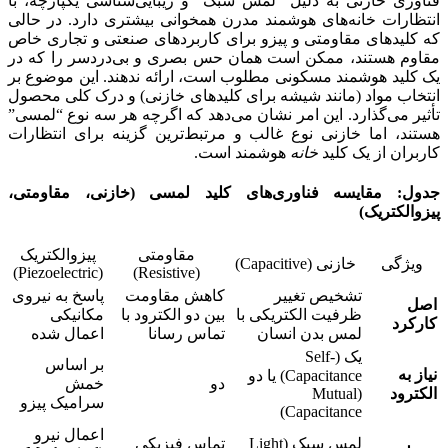
فناوری خازنی به دلیل “لمس سبک” و زیبایی‌شناسی یکپارچه، با
انتظارات خانه‌های هوشمند مدرن همخوانی بیشتری دارد. در حالی
که کلیدهای مقاومتی و پیزو برای کاربردهای صنعتی و تجاری خاص
مقاوم هستند، ممکن است همان حس بصری و بی‌دردسر را که در
یک کلید هوشمند مسکونی مطلوب است، ارائه ندهند. این موضوع بر
انتخاب مواد (مانند شیشه برای کلیدهای خازنی) و درک کلی محصول
تأثیر می‌گذارد. این امر نشان می‌دهد که اگرچه هر سه نوع “لمسی”
هستند، اما خازنی نوع غالب و مرتبط‌ترین گزینه برای انتظارات
کاربران از یک کلید
خانه
هوشمند است.
جدول: مقایسه فناوری‌های کلید لمسی (خازنی، مقاومتی،
پیزوالکتریک)
مقاومتی
پیزوالکتریک
ویژگی
خازنی (Capacitive)
(Piezoelectric)
(Resistive)
تشخیص تغییر
کاهش مقاومت
پاسخ به نیروی
اصل
ظرفیت الکتریکی با
بین دو الکترود با
مکانیکی
کارکرد
لمس بدن انسان
تماس رسانا
اعمال شده
یک (Self-
بر اساس
نیاز به
Capacitance) یا دو
دو
خمش
الکترود
(Mutual
سرامیک پیزو
Capacitance)
اعمال نیرو
لمس سبک (Light
تماس فیزیکی