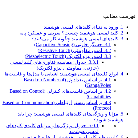
فهرست مطالب
1.
ورود به دنیای کلیدهای لمسی هوشمند
2.
کلید لمسی هوشمند چیست؟ تعریف و عملکرد پایه
3.
کلیدهای لمسی هوشمند چگونه کار می‌کنند؟
3.1.
حسگر خازنی (Capacitive Sensing)
3.2.
لمس مقاومتی (Resistive Touch)
3.3.
لمس پیزوالکتریک (Piezoelectric Touch)
3.3.1.
جدول: مقایسه فناوری‌های کلید لمسی
(خازنی، مقاومتی، پیزوالکتریک)
4.
انواع کلیدهای لمسی هوشمند: آشنایی با مدل‌ها و قابلیت‌ها
4.1.
بر اساس تعداد پل (Based on Number of
Gangs/Poles)
4.2.
بر اساس قابلیت‌های کنترلی (Based on Control
Capabilities)
4.3.
بر اساس بستر ارتباطی (Based on Communication
Protocol)
5.
مزایا و ویژگی‌های کلیدهای لمسی هوشمند: چرا باید
هوشمند شوید؟
5.0.1.
جدول: ویژگی‌ها و مزایای کلیدی کلیدهای
لمسی هوشمند
6.
کاربردهای کلید لمسی هوشمند: از خانه تا صنعت