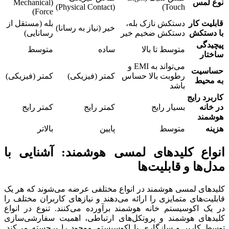
نوع لمس
(Mechanical
(Physical Contact)
Touch)
Force)
قابلیت کار
دستکش نازک بله،
بله (مستقل از
خیر (نیاز به رسانا)
با دستکش
دستکش ضخیم خیر
رسانایی)
پیچیدگی
متوسط تا بالا
ساده
متوسط
ساختار
می‌تواند به EMI و
حساسیت
رطوبت بالا حساس
کمتر (فیزیکی)
کمتر (فیزیکی)
به محیط
باشد
کاربرد رایج
در خانه
بسیار رایج
کمتر رایج
کمتر رایج
هوشمند
هزینه
متوسط
پایین
بالاتر
انواع کلیدهای لمسی هوشمند: آشنایی با
مدل‌ها و قابلیت‌ها
کلیدهای لمسی هوشمند در انواع مختلفی عرضه می‌شوند که هر یک
قابلیت‌های متمایزی را ارائه می‌دهند و نیازهای کاربران مختلف را
در یک اکوسیستم خانه هوشمند برآورده می‌کنند. تنوع در انواع
کلیدهای هوشمند و پروتکل‌های ارتباطی، اهمیت سفارشی‌سازی
توسط کاربر و سازگاری با اکوسیستم موجود را برجسته می‌کند.