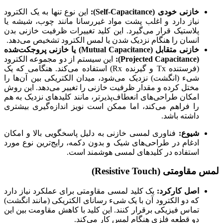
خازنی خودی (Self-Capacitance):
این نوع تنها به یک الکترود
نیاز دارد و اغلب پشت مواد غیررسانا مانند چوب، شیشه یا
پلاستیک قرار می‌گیرد. این کلید تغییرات ظرفیت خازنی بدن
انسان را هنگام نزدیک شدن یا لمس الکترود تشخیص می‌دهد.
خازنی متقابل (Mutual Capacitance) یا خازنی پروجکت‌شده
(Projected Capacitance):
این سیستم از دو مجموعه الکترود
(فرستنده Tx و گیرنده Rx) استفاده می‌کند. هنگامی که یک
شیء (انگشت) نزدیک می‌شود، میدان الکتریکی بین آن‌ها را
مختل کرده و مقدار ظرفیت خازنی را تغییر می‌دهد. این روش
امکان طراحی‌های انعطاف‌پذیرتر، مانند کلیدهای نزدیک به هم
را فراهم می‌کند، اما ممکن است نویز اندازه‌گیری بیشتری
داشته باشد.
شیوع:
فناوری لمسی خازنی به دلیل پاسخگویی بالا و امکان
ادغام در طراحی‌های شیک و بدون دکمه، رایج‌ترین نوع مورد
استفاده در کلیدهای لمسی هوشمند است.
لمس مقاومتی (Resistive Touch)
اصل کارکرد:
یک کلید لمسی مقاومتی برای عملکرد نیاز دارد
که دو الکترود آن با یک شیء رسانای الکتریکی (مانند انگشت)
تماس فیزیکی برقرار کنند. این کلید با کاهش مقاومت بین این
دو قطعه فلزی هنگام لمس کار می‌کند.