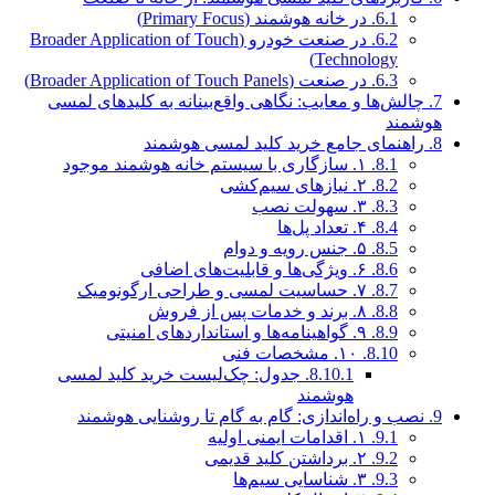
6.1.
در خانه هوشمند (Primary Focus)
6.2.
در صنعت خودرو (Broader Application of Touch
Technology)
6.3.
در صنعت (Broader Application of Touch Panels)
7.
چالش‌ها و معایب: نگاهی واقع‌بینانه به کلیدهای لمسی
هوشمند
8.
راهنمای جامع خرید کلید لمسی هوشمند
8.1.
۱. سازگاری با سیستم خانه هوشمند موجود
8.2.
۲. نیازهای سیم‌کشی
8.3.
۳. سهولت نصب
8.4.
۴. تعداد پل‌ها
8.5.
۵. جنس رویه و دوام
8.6.
۶. ویژگی‌ها و قابلیت‌های اضافی
8.7.
۷. حساسیت لمسی و طراحی ارگونومیک
8.8.
۸. برند و خدمات پس از فروش
8.9.
۹. گواهینامه‌ها و استانداردهای امنیتی
8.10.
۱۰. مشخصات فنی
8.10.1.
جدول: چک‌لیست خرید کلید لمسی
هوشمند
9.
نصب و راه‌اندازی: گام به گام تا روشنایی هوشمند
9.1.
۱. اقدامات ایمنی اولیه
9.2.
۲. برداشتن کلید قدیمی
9.3.
۳. شناسایی سیم‌ها