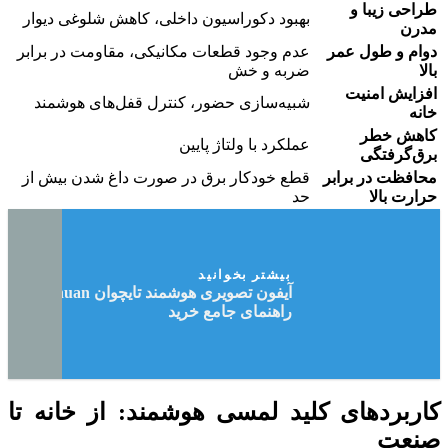
طراحی زیبا و
بهبود دکوراسیون داخلی، کاهش شلوغی دیوار
مدرن
دوام و طول عمر
عدم وجود قطعات مکانیکی، مقاومت در برابر
بالا
ضربه و خش
افزایش امنیت
شبیه‌سازی حضور، کنترل قفل‌های هوشمند
خانه
کاهش خطر
عملکرد با ولتاژ پایین
برق‌گرفتگی
محافظت در برابر
قطع خودکار برق در صورت داغ شدن بیش از
حرارت بالا
حد
بیشتر بخوانید
آیفون تصویری هوشمند تایچوان Taichuan |
راهنمای جامع خرید
کاربردهای کلید لمسی هوشمند: از خانه تا
صنعت