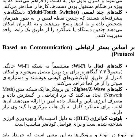
می‌شوند و کنترل بدون نیاز به دست را فراهم می‌کنند که به
ویژه در هنگام مشغول بودن دست‌ها، کارها را ساده‌تر می‌کند.
کلیدهای چند لمسی (Multi-Touch Switches):
دستگاه‌های
پیشرفته‌ای هستند که چندین نقطه لمس را به طور همزمان
تشخیص داده و به آن‌ها پاسخ می‌دهند و به کاربران امکان
می‌دهند چندین دستگاه یا عملکرد را از طریق یک رابط واحد
مدیریت کنند.
بر اساس بستر ارتباطی (Based on Communication
Protocol)
کلیدهای فعال با Wi-Fi:
مستقیماً به شبکه Wi-Fi خانگی
(معمولاً ۲.۴ گیگاهرتز برای برد بهتر) متصل می‌شوند و امکان
کنترل از طریق اپلیکیشن‌های گوشی هوشمند و دستیارهای
صوتی را از هر کجا فراهم می‌کنند.
کلیدهای Zigbee/Z-Wave:
این پروتکل‌ها یک شبکه مش (Mesh
Network) ایجاد می‌کنند که برد ارتباطی را گسترش داده و
مصرف انرژی پایین و انتقال داده ایمن را ارائه می‌دهند. آن‌ها
اغلب برای عملکرد کامل به یک هاب مرکزی یا گیت‌وی نیاز
دارند.
بلوتوث کم‌انرژی (BLE):
به دلیل امنیت بالا و بهره‌وری انرژی
شناخته شده است و برای فواصل کوتاه‌تر مناسب است.
این تنوع در انواع و پروتکل‌ها به این معنی است که خریدار باید