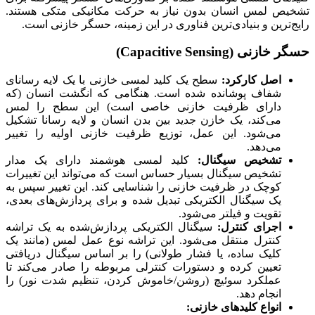
تشخیص لمس انسان بدون نیاز به حرکت مکانیکی متکی هستند.
رایج‌ترین و بنیادی‌ترین فناوری در این زمینه، حسگر خازنی است.
حسگر خازنی (Capacitive Sensing)
اصل کارکرد:
سطح یک کلید لمسی خازنی با یک لایه رسانای
شفاف پوشانده شده است. هنگامی که انگشت انسان (که
دارای ظرفیت خازنی خاصی است) این سطح را لمس
می‌کند، یک خازن جدید بین بدن انسان و لایه رسانا تشکیل
می‌شود. این عمل، توزیع ظرفیت خازنی اولیه را تغییر
می‌دهد.
تشخیص سیگنال:
کلید لمسی هوشمند دارای یک مدار
تشخیص سیگنال بسیار حساس است که می‌تواند این تغییرات
کوچک در ظرفیت خازنی را شناسایی کند. این تغییر سپس به
یک سیگنال الکتریکی تبدیل شده و برای پردازش‌های بعدی،
تقویت و فیلتر می‌شود.
اجرای کنترل:
سیگنال الکتریکی پردازش‌شده به یک تراشه
کنترل منتقل می‌شود. این تراشه نوع عمل لمس (مانند یک
کلیک ساده، یا فشار طولانی) را بر اساس سیگنال دریافتی
تعیین کرده و دستورات کنترلی مربوطه را صادر می‌کند تا
عملکرد سوئیچ (روشن/خاموش کردن، تنظیم شدت نور) را
انجام دهد.
انواع کلیدهای خازنی: