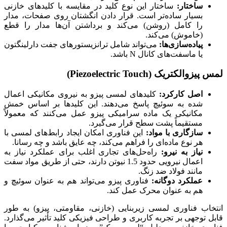
ساختار:
ساختار این نوع کلید در مقایسه با کلیدهای خازنی
بسیار ساده‌تر است. قرار دادن انگشتان روی صفحات، مدار
را کامل (روشن) می‌کند و برداشتن آن‌ها مدار را قطع
(خاموش) می‌کند.
پیاده‌سازی‌ها:
می‌تواند شامل ترانزیستورهای جفت دارلینگتون
یا ماسفت‌های کانال N باشد.
لمس پیزوالکتریک (Piezoelectric Touch)
اصل کارکرد:
کلیدهای لمسی پیزو به نیروی مکانیکی اعمال
شده به سوئیچ پاسخ می‌دهند. این کلیدها بر اساس خمش
مکانیکی یک ماده سرامیکی پیزو عمل می‌کنند که معمولاً
مستقیماً پشت سطح قرار می‌گیرد.
سازگاری با مواد:
این فناوری امکان ایجاد رابط‌های لمسی با
هر نوع ماده‌ای را فراهم می‌کند، چه عایق باشد و چه رسانا.
نیاز به نیرو:
راه‌حل‌های تجاری اغلب برای عملکرد نیاز به
اعمال نیرویی حدود 1.5 نیوتن دارند، حتی از طریق مواد سفت
مانند فولاد ضد زنگ.
عملکرد دوگانه:
فناوری پیزو می‌تواند هم به عنوان سوئیچ و
هم به عنوان محرک عمل کند.
انتخاب فناوری لمسی زیربنایی (خازنی، مقاومتی، پیزو) به طور
قابل توجهی بر تجربه کاربری و طراحی فیزیکی کلید تأثیر می‌گذارد.