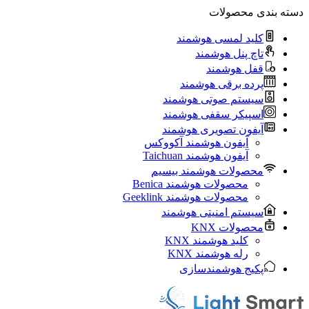
دسته بندی محصولات
کلید لمسی هوشمند
تاچ پنل هوشمند
قفل هوشمند
پرده برقی هوشمند
سیستم صوتی هوشمند
اسپیکر سقفی هوشمند
آیفون تصویری هوشمند
آيفون هوشمند آکووکس
آیفون هوشمند Taichuan
محصولات هوشمند بیسیم
محصولات هوشمند Benica
محصولات هوشمند Geeklink
سیستم امنیتی هوشمند
محصولات KNX
کلید هوشمند KNX
رله هوشمند KNX
پکیج هوشمندسازی