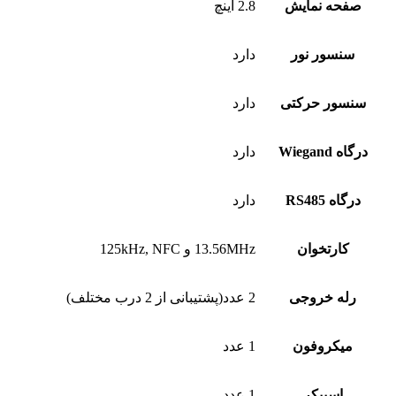
صفحه نمایش
2.8 اینچ
سنسور نور
دارد
سنسور حرکتی
دارد
درگاه Wiegand
دارد
درگاه RS485
دارد
کارتخوان
13.56MHz و 125kHz, NFC
رله خروجی
2 عدد(پشتیبانی از 2 درب مختلف)
میکروفون
1 عدد
اسپیکر
1 عدد