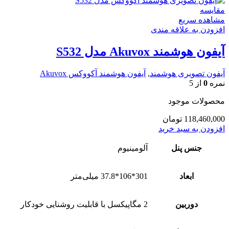
مقایسه
مشاهده سریع
افزودن به علاقه مندی
آیفون هوشمند Akuvox مدل S532
آیفون تصویری هوشمند
,
آیفون هوشمند آکووکس Akuvox
نمره
0
از 5
محصولات موجود
118,460,000
تومان
افزودن به سبد خرید
جنس پنل
آلومینیوم
ابعاد
301*106*37.8 میلی‌متر
دوربین
2 مگاپیکسل با قابلیت روشنایی خودکار