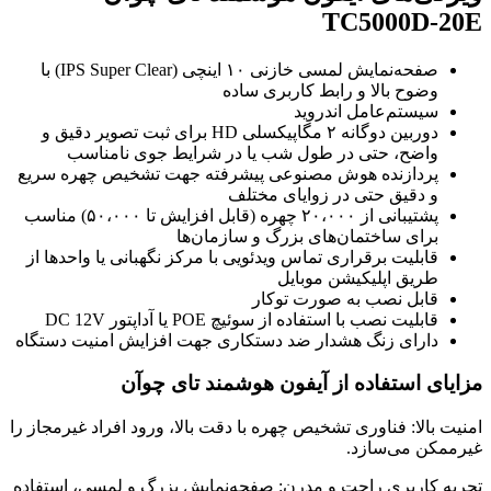
TC5000D-20E
صفحه‌نمایش لمسی خازنی ۱۰ اینچی (IPS Super Clear) با
وضوح بالا و رابط کاربری ساده
سیستم‌عامل اندروید
دوربین دوگانه ۲ مگاپیکسلی HD برای ثبت تصویر دقیق و
واضح، حتی در طول شب یا در شرایط جوی نامناسب
پردازنده هوش مصنوعی پیشرفته جهت تشخیص چهره سریع
و دقیق حتی در زوایای مختلف
پشتیبانی از ۲۰،۰۰۰ چهره (قابل افزایش تا ۵۰،۰۰۰) مناسب
برای ساختمان‌های بزرگ و سازمان‌ها
قابلیت برقراری تماس ویدئویی با مرکز نگهبانی یا واحدها از
طریق اپلیکیشن موبایل
قابل نصب به صورت توکار
قابلیت نصب با استفاده از سوئیچ POE یا آداپتور DC 12V
دارای زنگ هشدار ضد دستکاری جهت افزایش امنیت دستگاه
مزایای استفاده از آیفون هوشمند تای چوآن
امنیت بالا: فناوری تشخیص چهره با دقت بالا، ورود افراد غیرمجاز را
غیرممکن می‌سازد.
تجربه کاربری راحت و مدرن: صفحه‌نمایش بزرگ و لمسی، استفاده