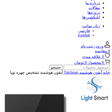
درباره ما
مقالات
پروژه‌ها
اپلیکشین‌ها
زبان سایت
فارسی
English
ورود / ثبت نام
0
مقایسه
0
علاقه مندی
0
محصول
0
تومان
جستجو
خانه
آیفون هوشمند Taichuan
آیفون هوشمند تشخیص چهره تویا