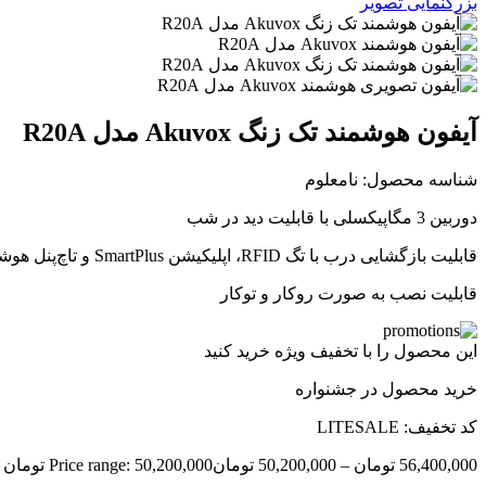
بزرگنمایی تصویر
آیفون هوشمند تک زنگ Akuvox مدل R20A
شناسه محصول:
نامعلوم
دوربین 3 مگاپیکسلی با قابلیت دید در شب
قابلیت بازگشایی درب با تگ RFID، اپلیکیشن SmartPlus و تاچ‌پنل هوشمند آکووکس یا آکوبلا
قابلیت نصب به صورت روکار و توکار
این محصول را با تخفیف ویژه خرید کنید
خرید محصول در جشنواره
کد تخفیف: LITESALE
56,400,000
تومان
–
50,200,000
تومان
Price range: 50,200,000 تومان through 56,400,000 تومان