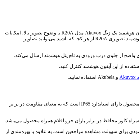
یکی از تجهیزات ضروری برای هرخانه، ویلا یا محیط اداری برای برقراری با مراجعین و همچنین تامین امنیت محیط است. آیفون هوشمند تک زنگ Akuvox مدل R20A با وضوح تصویر بالا، امکانات
مدرن و قابلیت‌های هوشمند یکی از ابزارهای کاربردی برای خانه‌های ویلایی، ویلاها، ارتباط با نگهبانی ادارات و … است. با استفاده از آیفون هوشمند تصویری R20A از هر کجا که باشید می‌توانید تصاویر
تفاده از این آیفون هوشمند کنترل کنید.
Ak
و Akubela استفاده نمایید.
آیفون هوشمند R20A با بهره‌مندی از بدنه آلومینیومی در برابر ضربه، رطوبت و شرایط جوی مختلف بسیار مقاوم است. این محصول دارای استاندارد IP65 است که به معنای مقاومت در برابر
 زنگ R20A مجهز به دوربین ۳ مگاپیکسلی با زاویه دید ۱۲۰ درجه افقی و ۶۴ درجه عمودی برای سهولت مشاهده مراجعین است. به علاوه با بهره‌مندی از