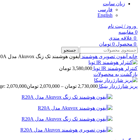
زبان سایت
فارسی
English
ورود / ثبت نام
0
مقایسه
0
علاقه مندی
0
محصول
0
تومان
جستجو
خانه
آیفون تصویری هوشمند
آیفون هوشمند تک زنگ Akuvox مدل R20A
کنترلر هوشمند IR تویا
3,580,000
تومان
بازگشت به محصولات
پریز شارژردار بنیکا
2,730,000
تومان
–
2,070,000
تومان
Price range: 2,070,000 تومان 00