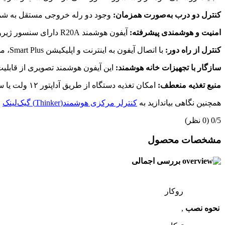
کنترل دو درب به‌صورت همزمان:
وجود دو رله خروجی مستقل به شما ا
امنیت و هوشمندی پیشرفته:
آیفون هوشمند R20A دارای سنسور ژیروسکوپ داخلی است که در صورت وارد شدن ضربه یا شوک، بلافاصله هشدار را از طریق اپلیکیشن Smart Plus به مالک ارسال می‌کند.
کنترل از راه دور:
با اتصال آیفون به اینترنت و اپلیکیشن Smart Plus، می‌توانید از هر کجا تماس‌های ورودی را پاسخ دهید، درب را باز کنید و حتی تصاویر و ویدیوها را مشاهده و ذخیره نمایید.
سازگار با تجهیزات خانه هوشمند:
این آیفون هوشمند تصویری از قابلیت‌های م
منبع تغذیه منعطف:
امکان تغذیه دستگاه از طریق آداپتور ۱۲ ولت یا سوئیچ POE، نصب و راه‌اندازی را در شرایط مختلف آسان‌تر می‌کند.
همچنین نگاهی بیاندازید به
کنترلر مرکزی هوشمند(Thinker) گیک‌لینک
‫0/5
‫(0 نظر)
مشخصات محصول
بررسی اجمالی
روکار
نحوه نصب
,