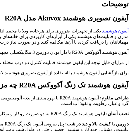
توضیحات
آیفون تصویری هوشمند Akuvox مدل R20A
آیفون هوشمند
مهمانانتان را دریافت کرده، با آن‌ها مکالمه کنید و در صورت نیاز درب ر
آیفون هوشمند آکووکس R20A با دارا بودن دوربین 3 مگاپیکسلی مجهز به دید در شب، حتی در طول شب و شرایط جوی نامساعد نیز تصویری واضح از جلوی درب ورودی به تاچ پنل هوشمند ارسال می‌کند.
از مزایای قابل توجه این آیفون هوشمند قابلیت کنترل دو درب مختلف ا
برای بازگشایی آیفون هوشمند با استفاده از آیفون تصویری هوشمند R20A می‌توانید از کارت RFID، اپلیکیشن SmartPlus و ت
آیفون هوشمند تک زنگ آکووکس R20A چه مزایایی دارد؟
طراحی مقاوم:
گرد و غبار، رطوبت و نفوذ آب است.
نصب آسان:
آیفون هوشمند تک زنگ R20A به دو صورت روکار و توکار قابل نصب است که قاب مخصوص نصب به هر یک از این دو شیوه به همراه کاور محافظ در برابر باران جزو اقلام همراه محصول می‌باشد.
دوربین با کیفیت بالا و دید در شب:
قابلیت روشنایی خودکار و سنسور حضور، حتی در طول شب و شرایط ج