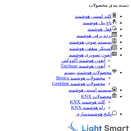
دسته بندی محصولات
کلید لمسی هوشمند
تاچ پنل هوشمند
قفل هوشمند
پرده برقی هوشمند
سیستم صوتی هوشمند
اسپیکر سقفی هوشمند
آیفون تصویری هوشمند
آيفون هوشمند آکووکس
آیفون هوشمند Taichuan
محصولات هوشمند بیسیم
محصولات هوشمند Benica
محصولات هوشمند Geeklink
سیستم امنیتی هوشمند
محصولات KNX
کلید هوشمند KNX
رله هوشمند KNX
پکیج هوشمندسازی