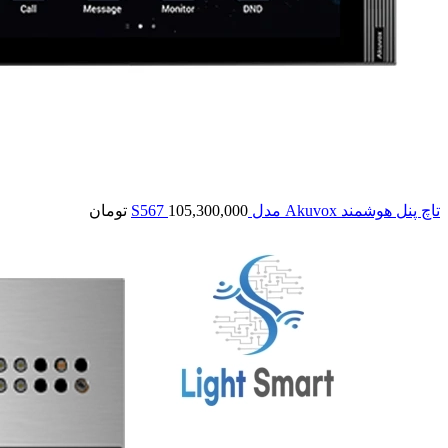
تاچ پنل هوشمند Akuvox مدل S567
105,300,000
تومان