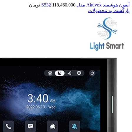
آیفون هوشمند Akuvox مدل S532
118,460,000
تومان
بازگشت به محصولات