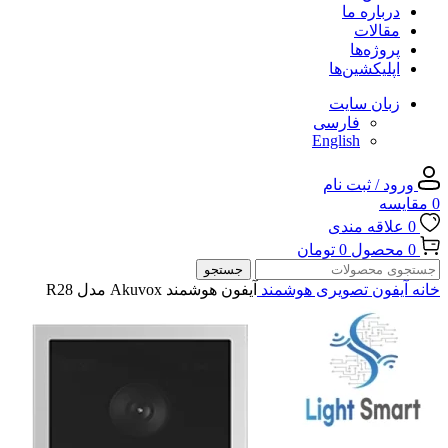
درباره ما
مقالات
پروژه‌ها
اپلیکشین‌ها
زبان سایت
فارسی
English
ورود / ثبت نام
0
مقایسه
0
علاقه مندی
0
محصول
0
تومان
جستجو
خانه
آیفون تصویری هوشمند
آیفون هوشمند Akuvox مدل R28