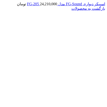
اسپیکر دیواری FG-Sound مدل FG-205
24,210,000
تومان
بازگشت به محصولات