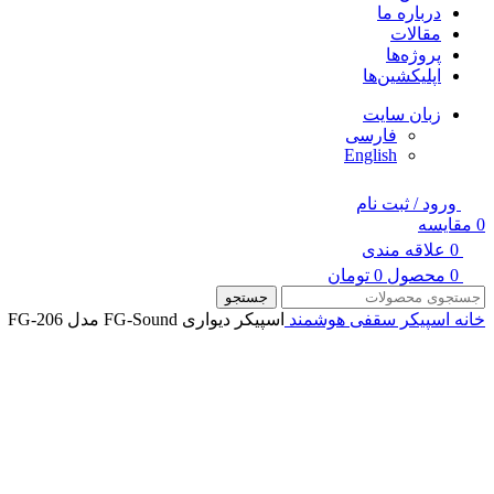
درباره ما
مقالات
پروژه‌ها
اپلیکشین‌ها
زبان سایت
فارسی
English
ورود / ثبت نام
0
مقایسه
0
علاقه مندی
0
محصول
0
تومان
جستجو
خانه
اسپیکر سقفی هوشمند
اسپیکر دیواری FG-Sound مدل FG-206