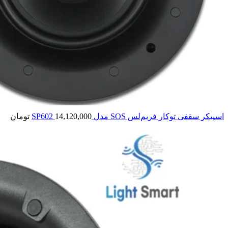
اسپیکر سقفی توکار فریم‌لس SOS مدل SP602
14,120,000
تومان