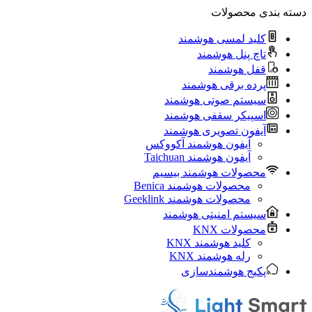
دسته بندی محصولات
کلید لمسی هوشمند
تاچ پنل هوشمند
قفل هوشمند
پرده برقی هوشمند
سیستم صوتی هوشمند
اسپیکر سقفی هوشمند
آیفون تصویری هوشمند
آيفون هوشمند آکووکس
آیفون هوشمند Taichuan
محصولات هوشمند بیسیم
محصولات هوشمند Benica
محصولات هوشمند Geeklink
سیستم امنیتی هوشمند
محصولات KNX
کلید هوشمند KNX
رله هوشمند KNX
پکیج هوشمندسازی