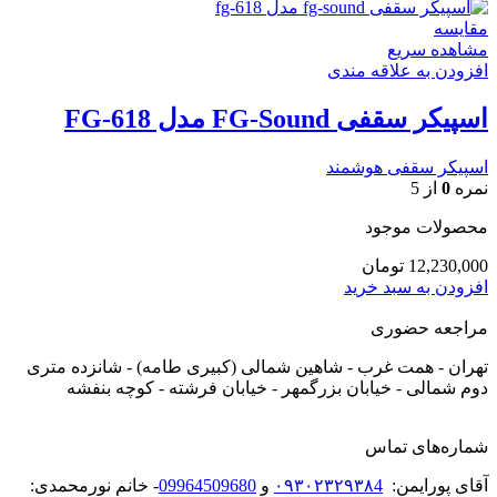
مقایسه
مشاهده سریع
افزودن به علاقه مندی
اسپیکر سقفی FG-Sound مدل FG-618
اسپیکر سقفی هوشمند
نمره
0
از 5
محصولات موجود
12,230,000
تومان
افزودن به سبد خرید
مراجعه حضوری
تهران - همت غرب - شاهین شمالی (کبیری طامه) - شانزده متری
دوم شمالی - خیابان بزرگمهر - خیابان فرشته - کوچه بنفشه
شماره‌های تماس
آقای پورایمن:
۰۹۳۰۲۳۲۹۳۸4
و
09964509680
- خانم نورمحمدی: