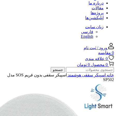
درباره ما
مقالات
پروژه‌ها
اپلیکشین‌ها
زبان سایت
فارسی
English
ورود / ثبت نام
0
مقایسه
0
علاقه مندی
0
محصول
0
تومان
جستجو
خانه
اسپیکر سقفی هوشمند
اسپیکر سقفی بدون فریم SOS مدل
SP502