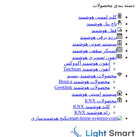
دسته بندی محصولات
کلید لمسی هوشمند
تاچ پنل هوشمند
قفل هوشمند
پرده برقی هوشمند
سیستم صوتی هوشمند
اسپیکر سقفی هوشمند
آیفون تصویری هوشمند
آيفون هوشمند آکووکس
آیفون هوشمند Taichuan
محصولات هوشمند بیسیم
محصولات هوشمند Benica
محصولات هوشمند Geeklink
سیستم امنیتی هوشمند
محصولات KNX
کلید هوشمند KNX
رله هوشمند KNX
پکیج هوشمندسازی