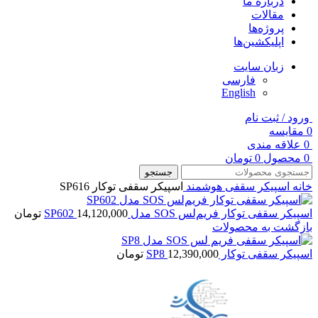
درباره ما
مقالات
پروژه‌ها
اپلیکشین‌ها
زبان سایت
فارسی
English
ورود / ثبت نام
0
مقایسه
0
علاقه مندی
0
محصول
0
تومان
جستجو
خانه
اسپیکر سقفی هوشمند
اسپیکر سقفی توکار SP616
اسپیکر سقفی توکار فریم‌لس SOS مدل SP602
14,120,000
تومان
بازگشت به محصولات
اسپیکر سقفی توکار SP8
12,390,000
تومان