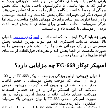
پارتی باکس یا سینماهای خانگی مرسوم باشد. تجهیزاتی بزرگ و
جاگیر که نه تنها تناسبی با دکوراسیون داخلی ندارند، بلکه بخش
بزرگی از محیط خانه، باشگاه یا سالن را به خود اختصاص می‌دهند.
از سوی دیگر این تجهیزات امکان پخش یکدست و با کیفیت موسیقی
را در فضا ندارند. پس شاید برای یک مهمانی شلوغ مناسب باشند اما
هرگز نمی‌توانند انتخاب مناسبی برای تماشای لذتبخش فیلم، لذت
بردن از موسیقی با کیفیت بالا و… نیستند.
پس چه باید کرد؟
اینجاست که استفاده از
اسپیکری سقفی
با توان
بالا اهمیت می‌یابد. اسپیکری که هم بتواند بهترین کیفیت پخش
موسیقی برای یک مهمانی شاد را ارائه دهد، هم موسیقی را به
صورت یکدست در فضا پخش کند و تجربه‌ای فوق‌العاده از تماشای
انواع فیلم‌ها برای شما رقم بزند.
اسپیکر توکار FG-668 چه مزایایی دارد؟
توان خروجی:
اولین ویژگی برجسته اسپیکر FG-668 توان 100
وات آن است که موجب پخش موسیقی با حجم کافی،
جزئیات بالا، شفاف و بدون افت کیفیت می‌شود. فرقی
نمی‌کند که این اسپیکر توکار را در چه فضایی استفاده
می‌کنید، فضای داخلی خانه یا محیط اداری بزرگ، در هر
صورت اسپیکر سقفی FG-668 با توان خروجی بالا می‌تواند
عملکردی باقدرت داشته باشد.
تفکیک صدای دقیق:
اسپیکر FG-668 دارای ووفر با سایز 6.5