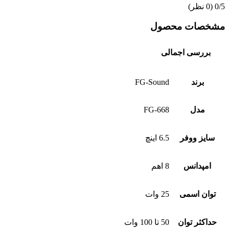
‫0/5
‫(0 نظر)
مشخصات محصول
بررسی اجمالی
برند
FG-Sound
مدل
FG-668
سایز ووفر
6.5 اینچ
امپدانس
8 اهم
توان اسمی
25 وات
حداکثر توان
50 تا 100 وات