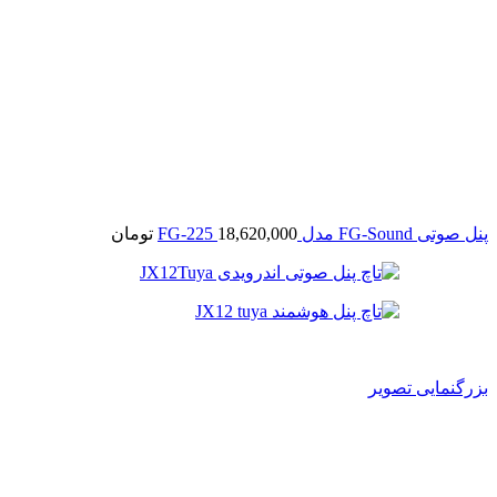
پنل صوتی FG-Sound مدل FG-225
18,620,000
تومان
بزرگنمایی تصویر