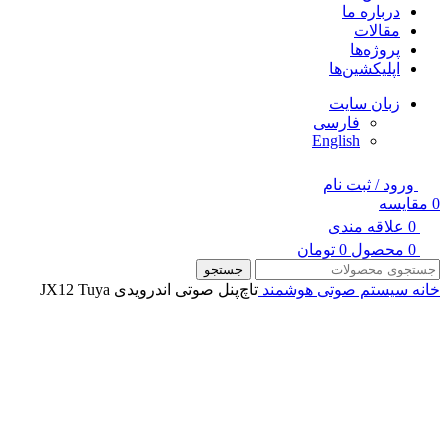
درباره ما
مقالات
پروژه‌ها
اپلیکشین‌ها
زبان سایت
فارسی
English
ورود / ثبت نام
0
مقایسه
0
علاقه مندی
0
محصول
0
تومان
جستجو
خانه
سیستم صوتی هوشمند
تاچ‌پنل صوتی اندرویدی JX12 Tuya