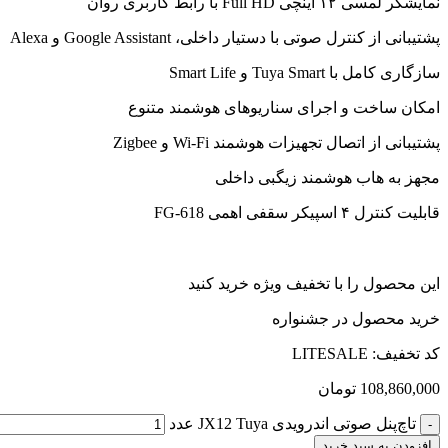
نمایشگر لمسی ۱۲ اینچی Full HD با رابط کاربری روان
پشتیبانی از کنترل صوتی با دستیار داخلی، Google Assistant و Alexa
سازگاری کامل با Tuya Smart و Smart Life
امکان ساخت و اجرای سناریوهای هوشمند متنوع
پشتیبانی از اتصال تجهیزات هوشمند Wi-Fi و Zigbee
مجهز به هاب هوشمند زیگبی داخلی
قابلیت کنترل ۴ اسپیکر سقفی اهمی FG-618
این محصول را با تخفیف ویژه خرید کنید
خرید محصول در جشنواره
کد تخفیف: LITESALE
108,860,000
تومان
تاچ‌پنل صوتی اندرویدی JX12 Tuya عدد
افزودن به سبد خرید