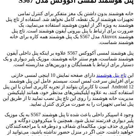
پنل هوشمند لمسی آکووکس مدل S567
خانه هوشمند بدون داشتن یک مغز متفکر برای کنترل تمامی
تجهیزات هوشمند از یک نقطه، کامل نخواهد شد. استفاده از تاچ پنل
هوشمند به ویژه اگر از آیفون هوشمند استفاده می‌نمایید، یک
ضرورت برای ارتباط با پنل بیرونی آیفون هوشمند است. تاچ پنل
هوشمند Akuvox مدل S567 یک پنل هوشمند همه کاره برای خانه
هوشمند شماست.
پنل هوشمند لمسی آکووکس S567 علاوه بر اینکه پنل داخلی آیفون
هوشمند شماست، هوم سنتر خانه هوشمند، موزیک پلیر دیواری و یک
دستیار برای ارتباط با همسایگان و دوربین‌های مداربسته است.
این
تاچ پنل هوشمند
دارای صفحه نمایش 10 اینچی لمسی خازنی
برای افزایش سرعت لمس است. سیستم عامل این پنل هوشمند
Android 12 است تا کاربران بتوانند از تجربه کاربری آسان با این پنل
استفاده کنند. به علاوه اپلیکیشن‌های مدنظر خود، همانند اپلیکیشن
مدیریت خانه هوشمند را روی این تاچ پنل نصب نمایید تا از طریق این
پنل تمامی تجهیزات را به صورت مرکزی کنترل نمایید.
وجود 4 اسپیکر داخلی باعث شده تا پنل هوشمند S567 به یک موزیک
پلیر دیواری قدرتمند تبدیل شود. همچنین با میکروفون دوگانه و
فناوری حذف نویز، مکالمه‌ای شفاف و دوطرفه با مراجعه‌کنندگان
خواهید داشت. حتی اگر در منزل حضور نداشته باشید، می‌توانید از