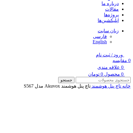
درباره ما
مقالات
پروژه‌ها
اپلیکشین‌ها
زبان سایت
فارسی
English
ورود / ثبت نام
0
مقایسه
0
علاقه مندی
0
محصول
0
تومان
جستجو
خانه
تاچ پنل هوشمند
تاچ پنل هوشمند Akuvox مدل S567