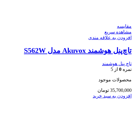
مقایسه
مشاهده سریع
افزودن به علاقه مندی
تاچ‌پنل هوشمند Akuvox مدل S562W
تاچ پنل هوشمند
نمره
0
از 5
محصولات موجود
35,700,000
تومان
افزودن به سبد خرید