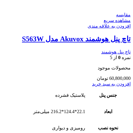
مقایسه
مشاهده سریع
افزودن به علاقه مندی
تاچ پنل هوشمند Akuvox مدل S563W
تاچ پنل هوشمند
نمره
0
از 5
محصولات موجود
60,800,000
تومان
افزودن به سبد خرید
جنس پنل
پلاستیک فشرده
ابعاد
22.1*124.4*216.2 میلی‌متر
نحوه نصب
رومیزی و دیواری