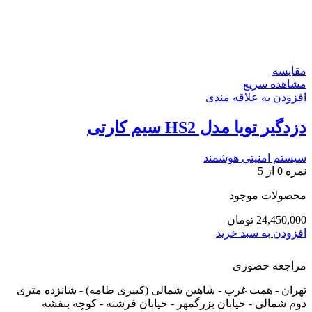
مقایسه
مشاهده سریع
افزودن به علاقه مندی
دزدگیر تویا مدل HS2 سیم کارتی
سیستم امنیتی هوشمند
نمره
0
از 5
محصولات موجود
24,450,000
تومان
افزودن به سبد خرید
مراجعه حضوری
تهران - همت غرب - شاهین شمالی (کبیری طامه) - شانزده متری
دوم شمالی - خیابان بزرگمهر - خیابان فرشته - کوچه بنفشه