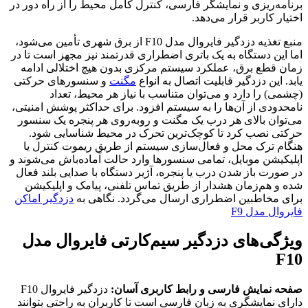
برنامه‌ریزی و نمایشگر فارسی، کنترل کامل محیط را از راه دور در
اختیار کاربر قرار می‌دهد.
منبع تغذیه دزدگیر فایروال مدل F10 از برق شهری تأمین می‌شود،
اما این دستگاه به یک باتری اضطراری قدرتمند نیز مجهز است تا در
زمان قطع برق، عملکرد سیستم مرکزی بدون هیچ اختلالی ادامه
یابد. این دزدگیر قابلیت اتصال به انواع
مگنت
و سنسورهای حرکتی
(چشمی) را دارد و می‌توان متناسب با نیاز هر محیط، تعداد
نامحدودی از آن‌ها را به سیستم افزود. برای حداکثر پوشش امنیتی،
می‌توان بالای هر درب یک مگنت و روبه‌روی هر پنجره یک سنسور
حرکتی نصب کرد تا کوچک‌ترین تحرک در محیط شناسایی شود.
هنگام ترک محل و فعال‌سازی سیستم از طریق ریموت کنترل یا
اپلیکیشن موبایل، تمامی سنسورها وارد حالت آماده‌باش می‌شوند و
در صورت باز شدن درب یا پنجره، آژیر دستگاه با صدایی بلند فعال
شده و هم‌زمان هشدار از طریق تماس تلفنی، پیامک و اپلیکیشن
برای مخاطبین اضطراری ارسال می‌گردد. نگاهی به
دزدگیر اماکن
فایروال مدل F9
ویژگی‌های دزدگیر سیم‌کارتی فایروال مدل
F10
صفحه نمایش فارسی و رابط کاربری آسان:
دزدگیر فایروال F10
دارای نمایشگری به زبان فارسی است تا کاربران به راحتی بتوانند