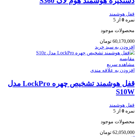
دستگیره هوشمند هوم لاک S360
قفل هوشمند
نمره
0
از 5
محصولات موجود
60,170,000
تومان
افزودن به سبد خرید
مقایسه
مشاهده سریع
افزودن به علاقه مندی
قفل هوشمند تشخیص چهره LockPro مدل
S10W
قفل هوشمند
نمره
0
از 5
محصولات موجود
62,050,000
تومان