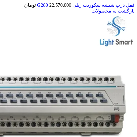
قفل درب شیشه سکوریت ریلی G280
22,570,000
تومان
بازگشت به محصولات