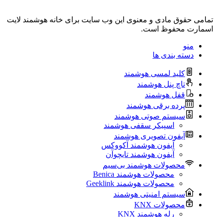
تمامی حقوق مادی و معنوی این وب سایت برای خانه هوشمند لایت
اسمارت محفوظ است.
منو
دسته بندی ها
کلید لمسی هوشمند
تاچ پنل هوشمند
قفل هوشمند
پرده برقی هوشمند
سیستم صوتی هوشمند
اسپیکر سقفی هوشمند
آیفون تصویری هوشمند
آیفون هوشمند آکووکس
آیفون هوشمند تایچوآن
محصولات هوشمند بی‌سیم
محصولات هوشمند Benica
محصولات هوشمند Geeklink
سیستم امنیتی هوشمند
محصولات KNX
رله هوشمند KNX