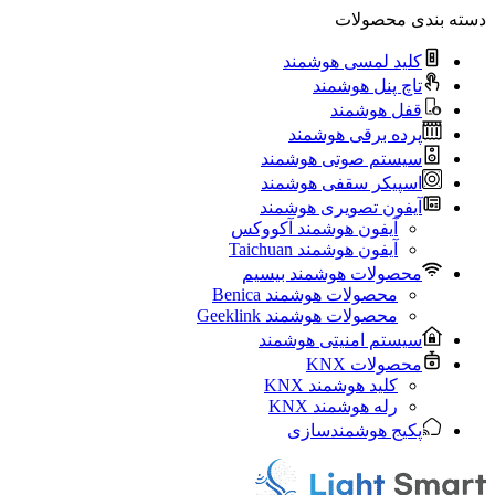
دسته بندی محصولات
کلید لمسی هوشمند
تاچ پنل هوشمند
قفل هوشمند
پرده برقی هوشمند
سیستم صوتی هوشمند
اسپیکر سقفی هوشمند
آیفون تصویری هوشمند
آيفون هوشمند آکووکس
آیفون هوشمند Taichuan
محصولات هوشمند بیسیم
محصولات هوشمند Benica
محصولات هوشمند Geeklink
سیستم امنیتی هوشمند
محصولات KNX
کلید هوشمند KNX
رله هوشمند KNX
پکیج هوشمندسازی