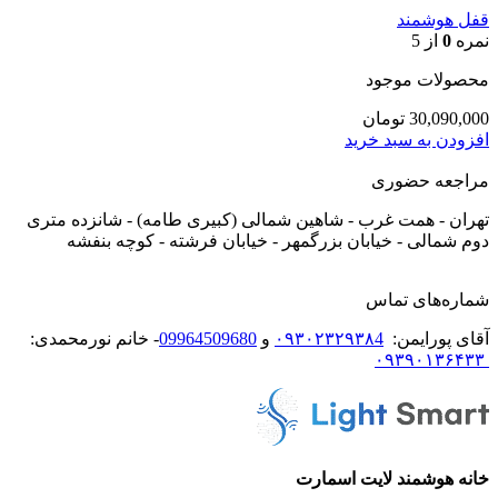
قفل هوشمند
نمره
0
از 5
محصولات موجود
30,090,000
تومان
افزودن به سبد خرید
مراجعه حضوری
تهران - همت غرب - شاهین شمالی (کبیری طامه) - شانزده متری
دوم شمالی - خیابان بزرگمهر - خیابان فرشته - کوچه بنفشه
شماره‌های تماس
آقای پورایمن:
۰۹۳۰۲۳۲۹۳۸4
و
09964509680
- خانم نورمحمدی:
۰۹۳۹۰۱۳۶۴۳۳
خانه هوشمند لایت اسمارت