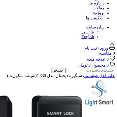
درباره ما
مقالات
پروژه‌ها
اپلیکشین‌ها
زبان سایت
فارسی
English
ورود / ثبت نام
0
مقایسه
0
علاقه مندی
0
محصول
0
تومان
جستجو
خانه
قفل هوشمند
دستگیره دیجیتال مدل G330(شیشه سکوریت)