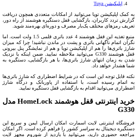
اپلیکیشن Tuya
به کمک اپلیکیشن تویا می‌توانید از امکانات متعددی همچون دریافت
گزارش تردد کاربران، بازگشایی قفل دستگیره هوشمند از راه دور،
تعریف رمزهای مختلف یک‌بار مصرف و دوره‌ای بهره‌مند شوید.
منبع تغذیه این قفل هوشمند 4 عدد باتری قلمی 1.5 ولت است. اما
نگران اتمام ناگهانی باتری و پشت در ماندن نباشید! چرا که میزان
شارژ باتری‌ها را هم از اپلیکیشن تویا و هم از نمایشگر پنل بیرونی
قفل هوشمند G330 می‌توانید ملاحظه نمایید. ضمن اینکه با نزدیک
شدن به زمان انتهای شارژ باتری‌ها، با هر بازگشایی، دستگیره به
شما هشدار خواهد داد.
نکته قابل توجه این است که در شرایط اضطراری که شارژ باتری‌ها
به اتمام رسیده است، با استفاده از پاوربانک و درگاه شارژ
اضطراری می‌توانید اقدام به بازگشایی قفل دستگیره نمایید.
خرید اینترنتی قفل هوشمند HomeLock مدل
G330
فروشگاه اینترنتی لایت اسمارت امکان ارسال ایمن و سریع این
دستگیره دیجیتال به سراسر کشور را فراهم کرده است. اگر امکان
مراجعه حضوری دارید، می‌توانید با بازدید از شوروم مجهز لایت