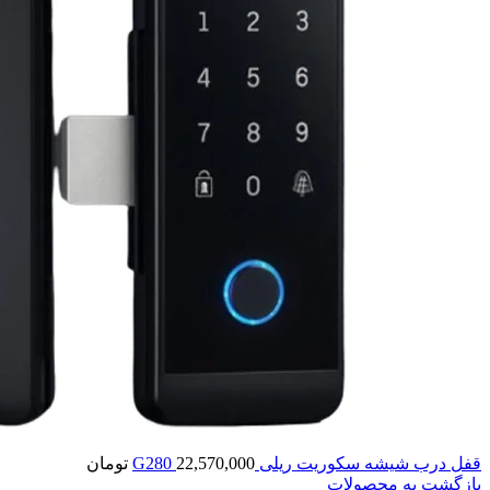
قفل درب شیشه سکوریت ریلی G280
22,570,000
تومان
بازگشت به محصولات