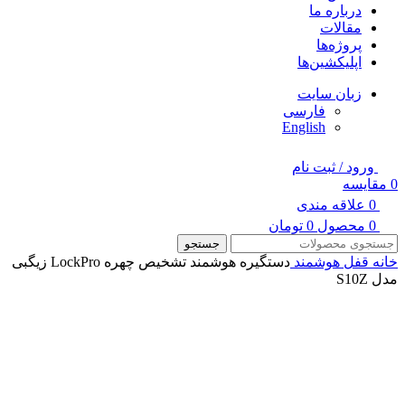
درباره ما
مقالات
پروژه‌ها
اپلیکشین‌ها
زبان سایت
فارسی
English
ورود / ثبت نام
0
مقایسه
0
علاقه مندی
0
محصول
0
تومان
جستجو
خانه
قفل هوشمند
دستگیره هوشمند تشخیص چهره LockPro زیگبی
مدل S10Z