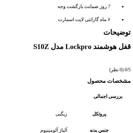
7 روز ضمانت بازگشت وجه
۶ ماه گارانتی لایت اسمارت
توضیحات
قفل هوشمند Lockpro مدل S10Z
‫0/5
‫(0 نظر)
مشخصات محصول
بررسی اجمالی
پروتکل
زیگبی
جنس بدنه
آلیاژ آلومینیوم