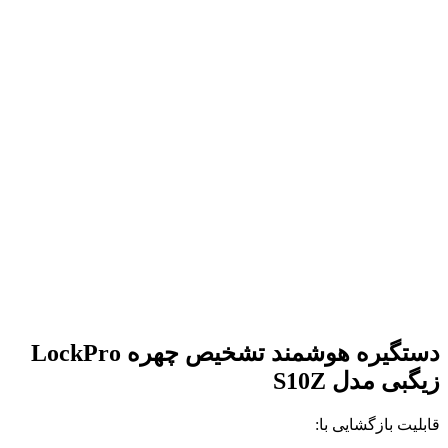
دستگیره هوشمند تشخیص چهره LockPro
زیگبی مدل S10Z
قابلیت بازگشایی با: