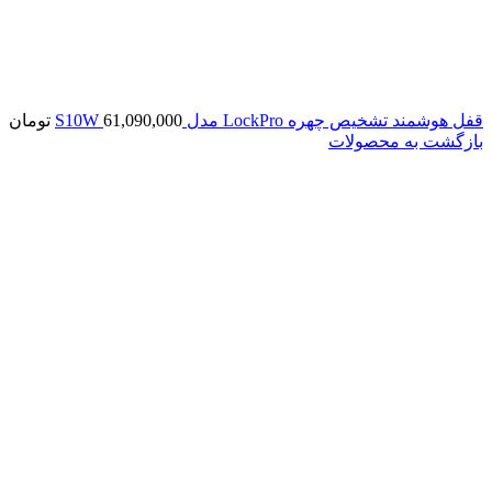
قفل هوشمند تشخیص چهره LockPro مدل S10W
61,090,000
تومان
بازگشت به محصولات