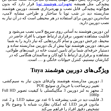
پیچیدگی مثل همیشه
تجهیزات هوشمند تویا
قرار دارد که بدون
هیچ‌گونه پیچیدگی قابل نصب و بهره‌برداری هستند. دوربین هوشمند
مداربسته دید در شب تویا با ساختار و طراحی مشابه لامپ،
ساده‌ترین دوربین برای استفاده در هر محیطی است که در آن نیاز به
نصب دوربین دارید.
این دوربین هوشمند به آسانی روی سرپیچ لامپ نصب می‌شود و
قابلیت مشاهده تصویر، برقراری ارتباط صوتی با افراد حاضر در
محیط، چرخش دوربین و تمام کاربردهایی که نیاز دارید را به شما
می‌دهد. دوربین هوشمند تویا بیش از یک دوربین مداربسته ساده و
دستیار حرفه‌ای شما برای تامین امنیت خانه در غیبت‌های طولانی،
مشاهده و برقراری ارتباط با کودکان و سالمندان هنگامی که در
کنارشان نیستیم، کنترل حیوانات خانگی و …. است.
ویژگی‌های دوربین هوشمند Tuya
دوربین مداربسته هوشمند وای‌فای بدون نیاز به سیم‌کشی،
تغییر زیرساخت یا خریداری سوئیچ POE
مجهز به لنز دوربین 3 مگاپیکسلی با کیفیت تصویر Full HD
1080p
قابلیت دید در شب پیشرفته با 6 عدد نور سفید LED و 2 عدد
مادون قرمز LED که امکان نظارت شبانه با وضوح بالا و
تشخیص دقیق افراد را فراهم می‌کند