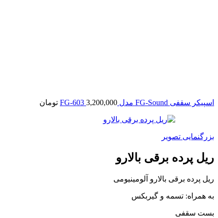
اسپیکر سقفی FG-Sound مدل FG-603
3,200,000
تومان
بزرگنمایی تصویر
ریل پرده برقی بالارو
ریل پرده برقی بالارو آلومینیومی
به ھمراه: تسمه و گیربکس
بست سقفی