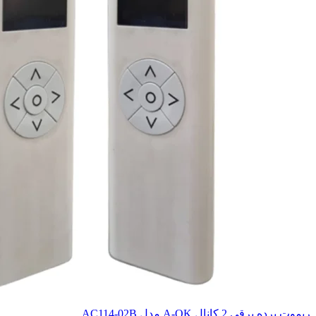
ریموت پرده برقی 2 کانال A-OK مدل AC114-02B