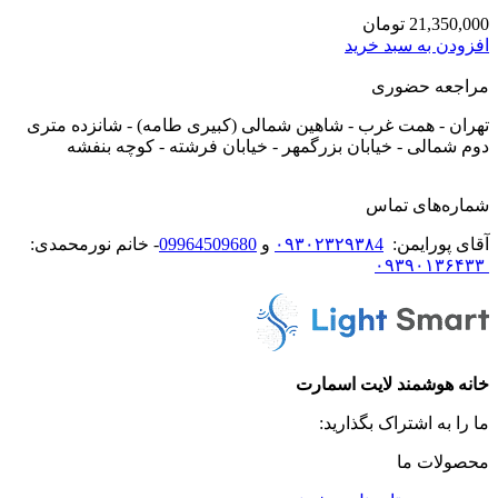
21,350,000
تومان
افزودن به سبد خرید
مراجعه حضوری
تهران - همت غرب - شاهین شمالی (کبیری طامه) - شانزده متری
دوم شمالی - خیابان بزرگمهر - خیابان فرشته - کوچه بنفشه
شماره‌های تماس
آقای پورایمن:
۰۹۳۰۲۳۲۹۳۸4
و
09964509680
- خانم نورمحمدی:
۰۹۳۹۰۱۳۶۴۳۳
خانه هوشمند لایت اسمارت
ما را به اشتراک بگذارید:
محصولات ما