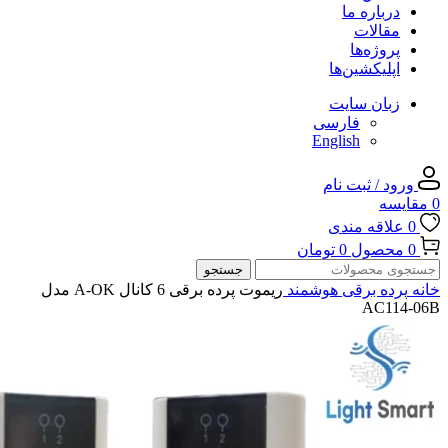
درباره ما
مقالات
پروژه‌ها
اپلیکشین‌ها
زبان سایت
فارسی
English
ورود / ثبت نام
0
مقایسه
0
علاقه مندی
0
محصول
0
تومان
جستجو
خانه
پرده برقی هوشمند
ریموت پرده برقی 6 کانال A-OK مدل
AC114-06B