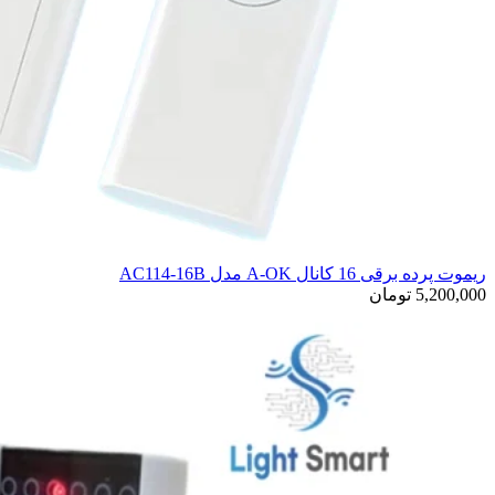
ریموت پرده برقی 16 کانال A-OK مدل AC114-16B
5,200,000
تومان