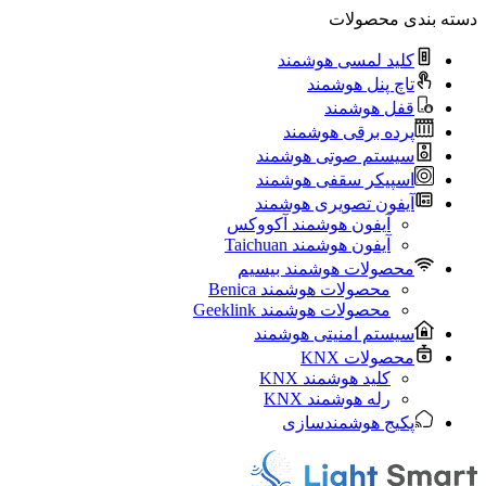
دسته بندی محصولات
کلید لمسی هوشمند
تاچ پنل هوشمند
قفل هوشمند
پرده برقی هوشمند
سیستم صوتی هوشمند
اسپیکر سقفی هوشمند
آیفون تصویری هوشمند
آيفون هوشمند آکووکس
آیفون هوشمند Taichuan
محصولات هوشمند بیسیم
محصولات هوشمند Benica
محصولات هوشمند Geeklink
سیستم امنیتی هوشمند
محصولات KNX
کلید هوشمند KNX
رله هوشمند KNX
پکیج هوشمندسازی