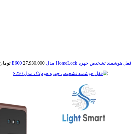
قفل هوشمند تشخیص چهره HomeLock مدل E600
27,930,000
تومان