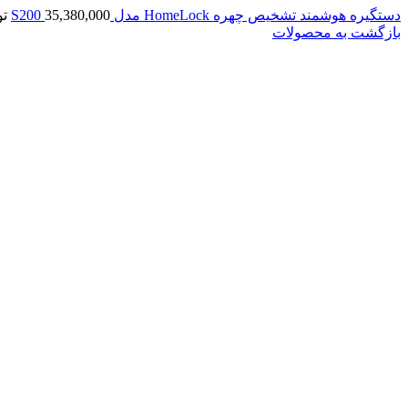
دستگیره هوشمند تشخیص چهره HomeLock مدل S200
35,380,000
تو
بازگشت به محصولات