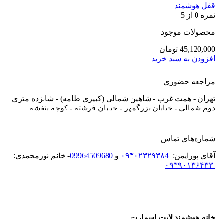
قفل هوشمند
نمره
0
از 5
محصولات موجود
45,120,000
تومان
افزودن به سبد خرید
مراجعه حضوری
تهران - همت غرب - شاهین شمالی (کبیری طامه) - شانزده متری
دوم شمالی - خیابان بزرگمهر - خیابان فرشته - کوچه بنفشه
شماره‌های تماس
آقای پورایمن:
۰۹۳۰۲۳۲۹۳۸4
و
09964509680
- خانم نورمحمدی:
۰۹۳۹۰۱۳۶۴۳۳
خانه هوشمند لایت اسمارت