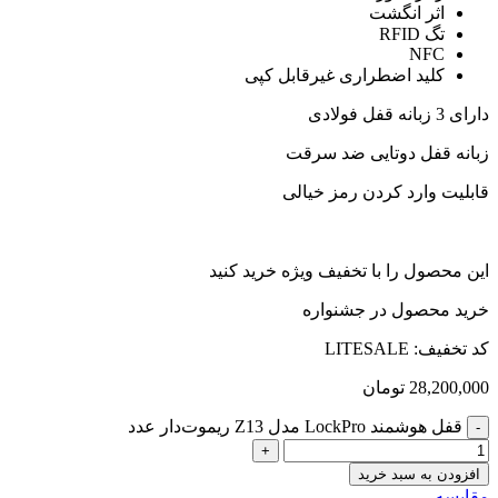
اثر انگشت
تگ RFID
NFC
کلید اضطراری غیرقابل کپی
دارای 3 زبانه قفل فولادی
زبانه قفل دوتایی ضد سرقت
قابلیت وارد کردن رمز خیالی
این محصول را با تخفیف ویژه خرید کنید
خرید محصول در جشنواره
کد تخفیف: LITESALE
28,200,000
تومان
قفل هوشمند LockPro مدل Z13 ریموت‌دار عدد
افزودن به سبد خرید
مقایسه