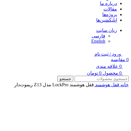
درباره ما
مقالات
پروژه‌ها
اپلیکشین‌ها
زبان سایت
فارسی
English
ورود / ثبت نام
0
مقایسه
0
علاقه مندی
0
محصول
0
تومان
جستجو
خانه
قفل هوشمند
قفل هوشمند LockPro مدل Z13 ریموت‌دار