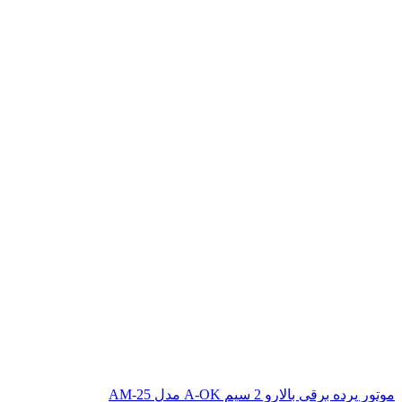
موتور پرده برقی بالارو 2 سیم A-OK مدل AM-25